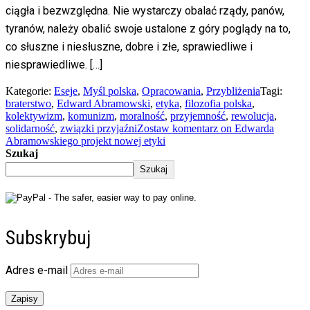
ciągła i bezwzględna. Nie wystarczy obalać rządy, panów,
tyranów, należy obalić swoje ustalone z góry poglądy na to,
co słuszne i niesłuszne, dobre i złe, sprawiedliwe i
niesprawiedliwe. […]
Kategorie:
Eseje
,
Myśl polska
,
Opracowania
,
Przybliżenia
Tagi:
braterstwo
,
Edward Abramowski
,
etyka
,
filozofia polska
,
kolektywizm
,
komunizm
,
moralność
,
przyjemność
,
rewolucja
,
solidarność
,
związki przyjaźni
Zostaw komentarz
on Edwarda
Abramowskiego projekt nowej etyki
Szukaj
Szukaj
Subskrybuj
Adres e-mail
Zapisy