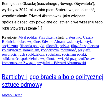
Remigiusza Okraskę (naczelnego „Nowego Obywatela”),
wydany w 2012 roku zbiór pism Braterstwo, solidarność,
współdziałanie. Edward Abramowski jako wizjoner
spółdzielczości czy powołane do istnienia we wrześniu tego
roku Stowarzyszenie […]
Kategorie:
Myśl polska
,
Przybliżenia
Tagi:
braterstwo
,
Cezary
Rudnicki
,
dobro wspólne
,
Edward Abramowski
,
etyka
,
etyka
socjalizmu
,
filozofia polityki
,
filozofia polska
,
filozofia społeczna
,
kolektywizm
,
komunizm
,
koopertyzm
,
moralność
,
przyjaźń
,
rewolucja
,
ruch spółdzielczy
,
socjalizm
,
socjalizm polski
,
solidarność
,
spółdzielnia
,
wspólnota
,
związki przyjaźni
Zostaw
komentarz
on Związki przyjaźni – Edward Abramowski
Bartleby i jego bracia albo o politycznej
sztuce odmowy
Posted
Michał Herer
on
02/07/2016
22/06/2022