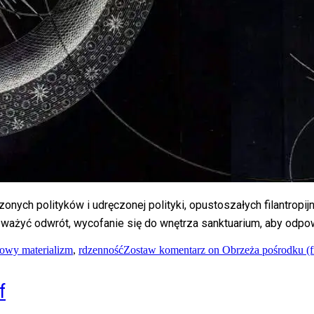
ch polityków i udręczonej polityki, opustoszałych filantropijn
 rozważyć odwrót, wycofanie się do wnętrza sanktuarium, aby od
owy materializm
,
rdzenność
Zostaw komentarz
on Obrzeża pośrodku (f
f