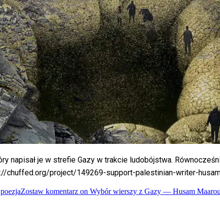
ry napisał je w strefie Gazy w trakcie ludobójstwa. Równocześn
s://chuffed.org/project/149269-support-palestinian-writer-husa
,
poezja
Zostaw komentarz
on Wybór wierszy z Gazy — Husam Maarou