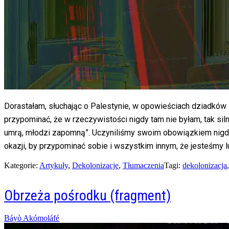
Dorastałam, słuchając o Palestynie, w opowieściach dziadków 
przypominać, że w rzeczywistości nigdy tam nie byłam, tak siln
umrą, młodzi zapomną”. Uczyniliśmy swoim obowiązkiem nigdy n
okazji, by przypominać sobie i wszystkim innym, że jesteśmy
Kategorie:
Artykuły
,
Dekolonizacje
,
Tłumaczenia
Tagi:
dekolonizacja
Obrzeża pośrodku (fragment)
Posted
Báyò Akómoláfé
on