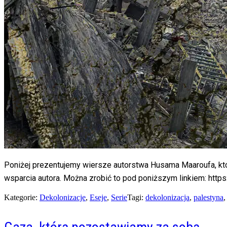
Poniżej prezentujemy wiersze autorstwa Husama Maaroufa, któ
wsparcia autora. Można zrobić to pod poniższym linkiem: http
Kategorie:
Dekolonizacje
,
Eseje
,
Serie
Tagi:
dekolonizacja
,
palestyna