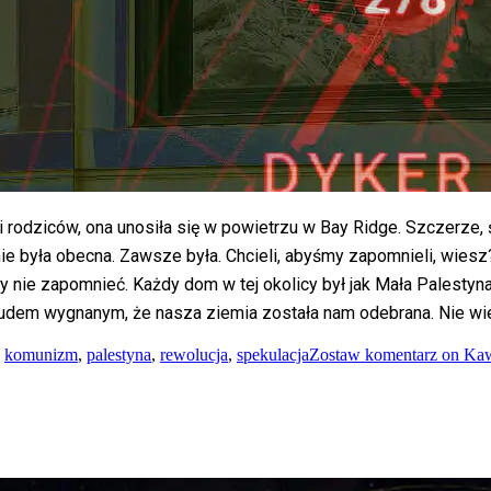
i rodziców, ona unosiła się w powietrzu w Bay Ridge. Szczerze,
ie była obecna. Zawsze była. Chcieli, abyśmy zapomnieli, wiesz? 
ie zapomnieć. Każdy dom w tej okolicy był jak Mała Palestyna.
 ludem wygnanym, że nasza ziemia została nam odebrana. Nie wi
,
komunizm
,
palestyna
,
rewolucja
,
spekulacja
Zostaw komentarz
on Kaw