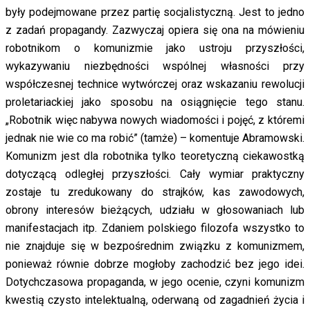
były podejmowane przez partię socjalistyczną. Jest to jedno
z zadań propagandy. Zazwyczaj opiera się ona na mówieniu
robotnikom o komunizmie jako ustroju przyszłości,
wykazywaniu niezbędności wspólnej własności przy
współczesnej technice wytwórczej oraz wskazaniu rewolucji
proletariackiej jako sposobu na osiągnięcie tego stanu.
„Robotnik więc nabywa nowych wiadomości i pojęć, z któremi
jednak nie wie co ma robić” (tamże) – komentuje Abramowski.
Komunizm jest dla robotnika tylko teoretyczną ciekawostką
dotyczącą odległej przyszłości. Cały wymiar praktyczny
zostaje tu zredukowany do strajków, kas zawodowych,
obrony interesów bieżących, udziału w głosowaniach lub
manifestacjach itp. Zdaniem polskiego filozofa wszystko to
nie znajduje się w bezpośrednim związku z komunizmem,
ponieważ równie dobrze mogłoby zachodzić bez jego idei.
Dotychczasowa propaganda, w jego ocenie, czyni komunizm
kwestią czysto intelektualną, oderwaną od zagadnień życia i