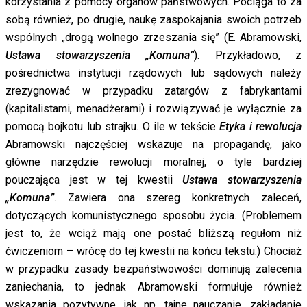
korzystania z pomocy organów państwowych. Pociąga to za
sobą również, po drugie, naukę zaspokajania swoich potrzeb
wspólnych „drogą wolnego zrzeszania się” (E. Abramowski,
Ustawa stowarzyszenia „Komuna”
). Przykładowo, z
pośrednictwa instytucji rządowych lub sądowych należy
zrezygnować w przypadku zatargów z fabrykantami
(kapitalistami, menadżerami) i rozwiązywać je wyłącznie za
pomocą bojkotu lub strajku. O ile w tekście
Etyka i rewolucja
Abramowski najczęściej wskazuje na propagandę, jako
główne narzędzie rewolucji moralnej, o tyle bardziej
pouczająca jest w tej kwestii
Ustawa stowarzyszenia
„Komuna”
. Zawiera ona szereg konkretnych zaleceń,
dotyczących komunistycznego sposobu życia. (Problemem
jest to, że wciąż mają one postać bliższą regułom niż
ćwiczeniom – wrócę do tej kwestii na końcu tekstu.) Chociaż
w przypadku zasady bezpaństwowości dominują zalecenia
zaniechania, to jednak Abramowski formułuje również
wskazania pozytywne, jak np. tajne nauczanie, zakładanie