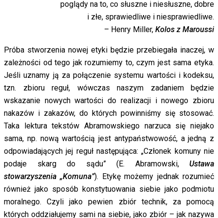
poglądy na to, co słuszne i niesłuszne, dobre
i złe, sprawiedliwe i niesprawiedliwe.
– Henry Miller,
Kolos z Maroussi
Próba stworzenia nowej etyki będzie przebiegała inaczej, w
zależności od tego jak rozumiemy to, czym jest sama etyka.
Jeśli uznamy ją za połączenie systemu wartości i kodeksu,
tzn. zbioru reguł, wówczas naszym zadaniem będzie
wskazanie nowych wartości do realizacji i nowego zbioru
nakazów i zakazów, do których powinniśmy się stosować.
Taka lektura tekstów Abramowskiego narzuca się niejako
sama, np. nową wartością jest antypaństwowość, a jedną z
odpowiadających jej reguł następująca: „Członek komuny nie
podaje skarg do sądu” (E. Abramowski,
Ustawa
stowarzyszenia „Komuna”
). Etykę możemy jednak rozumieć
również jako sposób konstytuowania siebie jako podmiotu
moralnego.
Czyli jako pewien zbiór technik, za pomocą
których oddziałujemy sami na siebie, jako zbiór – jak nazywa