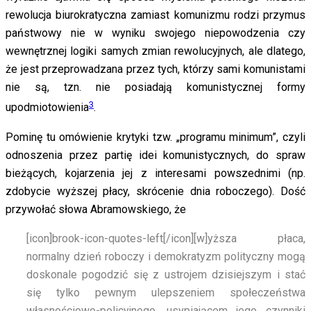
rewolucja biurokratyczna zamiast komunizmu rodzi przymus
państwowy nie w wyniku swojego niepowodzenia czy
wewnętrznej logiki samych zmian rewolucyjnych, ale dlatego,
że jest przeprowadzana przez tych, którzy sami komunistami
nie są, tzn. nie posiadają komunistycznej formy
3
upodmiotowienia
.
Pominę tu omówienie krytyki tzw. „programu minimum”, czyli
odnoszenia przez partię idei komunistycznych, do spraw
bieżących, kojarzenia jej z interesami powszednimi (np.
zdobycie wyższej płacy, skrócenie dnia roboczego). Dość
przywołać słowa Abramowskiego, że
[icon]brook-icon-quotes-left[/icon]
[w]yższa płaca,
normalny dzień roboczy i demokratyzm polityczny mogą
doskonale pogodzić się z ustrojem dzisiejszym i stać
się tylko pewnym ulepszeniem społeczeństwa
własnościowo-policyjnego, usypiającem jego czynniki