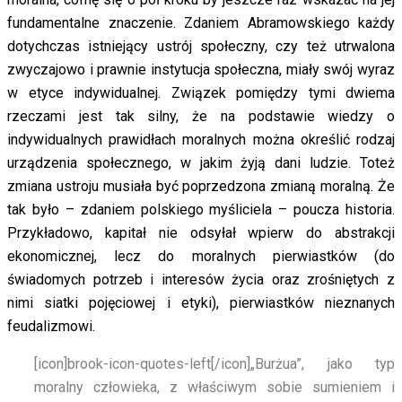
fundamentalne znaczenie. Zdaniem Abramowskiego każdy
dotychczas istniejący ustrój społeczny, czy też utrwalona
zwyczajowo i prawnie instytucja społeczna, miały swój wyraz
w etyce indywidualnej. Związek pomiędzy tymi dwiema
rzeczami jest tak silny, że na podstawie wiedzy o
indywidualnych prawidłach moralnych można określić rodzaj
urządzenia społecznego, w jakim żyją dani ludzie. Toteż
zmiana ustroju musiała być poprzedzona zmianą moralną. Że
tak było – zdaniem polskiego myśliciela – poucza historia.
Przykładowo, kapitał nie odsyłał wpierw do abstrakcji
ekonomicznej, lecz do moralnych pierwiastków (do
świadomych potrzeb i interesów życia oraz zrośniętych z
nimi siatki pojęciowej i etyki), pierwiastków nieznanych
feudalizmowi.
[icon]brook-icon-quotes-left[/icon]
„Burżua”, jako typ
moralny człowieka, z właściwym sobie sumieniem i