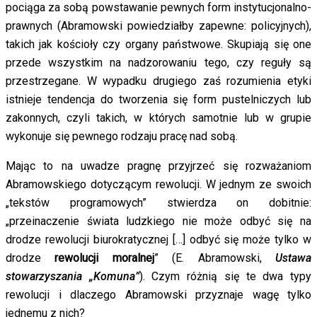
pociąga za sobą powstawanie pewnych form instytucjonalno-
prawnych (Abramowski powiedziałby zapewne: policyjnych),
takich jak kościoły czy organy państwowe. Skupiają się one
przede wszystkim na nadzorowaniu tego, czy reguły są
przestrzegane. W wypadku drugiego zaś rozumienia etyki
istnieje tendencja do tworzenia się form pustelniczych lub
zakonnych, czyli takich, w których samotnie lub w grupie
wykonuje się pewnego rodzaju pracę nad sobą.
Mając to na uwadze pragnę przyjrzeć się rozważaniom
Abramowskiego dotyczącym rewolucji. W jednym ze swoich
„tekstów programowych” stwierdza on dobitnie:
„przeinaczenie świata ludzkiego nie może odbyć się na
drodze rewolucji biurokratycznej […] odbyć się może tylko w
drodze
rewolucji moralnej
” (E. Abramowski,
Ustawa
stowarzyszania „Komuna”
). Czym różnią się te dwa typy
rewolucji i dlaczego Abramowski przyznaje wagę tylko
jednemu z nich?