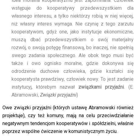
idea moralna kooperatyzmu jest zapominana. Człowiek
wstępuje do kooperatywy przedewszystkiem dla
własnego interesu, a tylko niektórzy robią w niej więcej,
niż własny interes wymaga. Nie czynię z tego zarzutu
kooperatywom, gdyż one, jako instytucje ekonomiczne,
muszą dbać przedewszystkiem o swój materjalny
rozwój, o swoją potęgę finansową, bo inaczej, nie spełnią
swego zadania społecznego. Ale obok tego musi być
także i owo ognisko moralne, gdzie dokonywa się
odrodzenie duchowe człowieka, gdzie kształci się
kooperatysta prawdziwy, człowiek nowy. To jest zadanie
instytucyj, którebym nazwał
związkami przyjaźni
. (E.
Abramowski,
Związki przyjaźni
)
Owe związki przyjaźni (których ustawę Abramowski również
projektuje), czy też komuny, mają na celu przeciwdziałanie
negatywnym tendencjom kooperatywów i spółdzielni, właśnie
poprzez wspólne ćwiczenie w komunistycznym życiu.