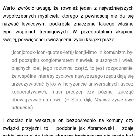
Warto zwrócić uwagę, że również jeden z najważniejszych
współczesnych myślicieli, którego z pewnością nie da się
nazwać lewicowym, podkreśla znaczenie takiego właśnie
typu wspólnot treningowych. W przedostatnim akapicie
swojej, poświęconej ćwiczącemu życiu książki pisze:
[icon]brook-icon-quotes-left[/icon]
Mimo iż komunizm był
od początku konglomeratem niewielu słusznych i wielu
błędnych idei, jego rozumna część, to jest rozpoznanie,
że wspólne interesy życiowe najwyższego rzędu dają się
urzeczywistnić tylko w horyzoncie uniwersalnych ascez
kooperatywnych, musi prędzej czy później zacząć
obowiązywać na nowo. (P. Sloterdijk,
Musisz życie swe
odmienić
)
I chociaż nie wskazuje on bezpośrednio na komuny czy
związki przyjaźni, to – podobnie jak Abramowski – zdaje