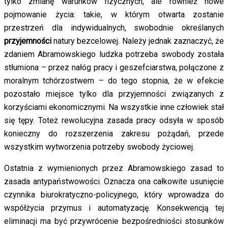
tylko zmianę warunków fizycznych, ale również nowe
pojmowanie życia: takie, w którym otwarta zostanie
przestrzeń dla indywidualnych, swobodnie określanych
przyjemności
natury bezcelowej. Należy jednak zaznaczyć, że
zdaniem Abramowskiego ludzka potrzeba swobody została
stłumiona – przez nałóg pracy i geszefciarstwa, połączone z
moralnym tchórzostwem – do tego stopnia, że w efekcie
pozostało miejsce tylko dla przyjemności związanych z
korzyściami ekonomicznymi. Na wszystkie inne człowiek stał
się tępy. Toteż rewolucyjna zasada pracy odsyła w sposób
konieczny do rozszerzenia zakresu pożądań, przede
wszystkim wytworzenia potrzeby swobody życiowej.
Ostatnia z wymienionych przez Abramowskiego zasad to
zasada antypaństwowości. Oznacza ona całkowite usunięcie
czynnika biurokratyczno-policyjnego, który wprowadza do
współżycia przymus i automatyzację. Konsekwencją tej
eliminacji ma być przywrócenie bezpośredniości stosunków