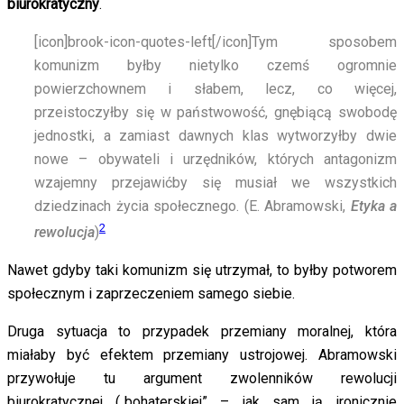
biurokratyczny
.
[icon]brook-icon-quotes-left[/icon]
Tym sposobem
komunizm byłby nietylko czemś ogromnie
powierzchownem i słabem, lecz, co więcej,
przeistoczyłby się w państwowość, gnębiącą swobodę
jednostki, a zamiast dawnych klas wytworzyłby dwie
nowe – obywateli i urzędników, których antagonizm
wzajemny przejawićby się musiał we wszystkich
dziedzinach życia społecznego. (E. Abramowski,
Etyka a
2
rewolucja
)
Nawet gdyby taki komunizm się utrzymał, to byłby potworem
społecznym i zaprzeczeniem samego siebie.
Druga sytuacja to przypadek przemiany moralnej, która
miałaby być efektem przemiany ustrojowej. Abramowski
przywołuje tu argument zwolenników rewolucji
biurokratycznej („bohaterskiej” – jak sam ją ironicznie