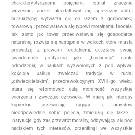
charakterystycznemi pojęciami, istniał znacznie
wcześniej, aniżeli ukształtował się społeczny ustrój
burżuazyjny; wytwarza się on razem z gospodarką
towarową i przeciwstawia się typowi moralnemu feodała,
tak samo jak towar przeciwstawia się gospodarce
naturalnej; rozwija się następnie w walkach, które miasta
prowadzą z prawami feodalnemi; ukształca swoją
świadomość polityczną jako „humanista” epoki
odrodzenia; w naukach wyzwolonych z pod wpływu
kościoła usiłuje zwalczać tradycję w ruchu
„oświecicielskim”, przedrewolucyjnym XVIII-go wieku,
stara się reformować całą moralność, wszystkie
wierzenia i zwyczaje człowieka. W miarę jak interesy
kupieckie przeważają, rugując z umysłów
nieodpowiednie sobie pojęcia, zmieniają się także i
instytucje; gdy zaś przewrót moralny, odbywający się pod
naciskiem tych interesów, przeniknął we wszystkie