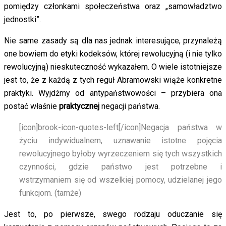
pomiędzy członkami społeczeństwa oraz „samowładztwo
jednostki”.
Nie same zasady są dla nas jednak interesujące, przynależą
one bowiem do etyki kodeksów, której rewolucyjną (i nie tylko
rewolucyjną) nieskuteczność wykazałem. O wiele istotniejsze
jest to, że z każdą z tych reguł Abramowski wiąże konkretne
praktyki. Wyjdźmy od antypaństwowości – przybiera ona
postać właśnie
praktycznej
negacji państwa.
[icon]brook-icon-quotes-left[/icon]
Negacja państwa w
życiu indywidualnem, uznawanie istotne pojęcia
rewolucyjnego byłoby wyrzeczeniem się tych wszystkich
czynności, gdzie państwo jest potrzebne i
wstrzymaniem się od wszelkiej pomocy, udzielanej jego
funkcjom. (tamże)
Jest to, po pierwsze, swego rodzaju oduczanie się