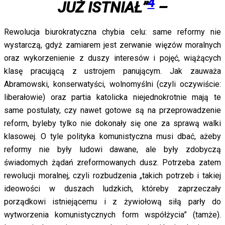
4
JUŻ
ISTNIAŁ”
–
Rewolucja biurokratyczna chybia celu: same reformy nie
wystarczą, gdyż zamiarem jest zerwanie więzów moralnych
oraz wykorzenienie z duszy interesów i pojęć, wiążących
klasę pracującą z ustrojem panującym. Jak zauważa
Abramowski, konserwatyści, wolnomyślni (czyli oczywiście:
liberałowie) oraz partia katolicka niejednokrotnie mają te
same postulaty, czy nawet gotowe są na przeprowadzenie
reform, byleby tylko nie dokonały się one za sprawą walki
klasowej. O tyle polityka komunistyczna musi dbać, ażeby
reformy nie były ludowi dawane, ale były zdobyczą
świadomych żądań zreformowanych dusz. Potrzeba zatem
rewolucji moralnej, czyli rozbudzenia „takich potrzeb i takiej
ideowości w duszach ludzkich, któreby zaprzeczały
porządkowi istniejącemu i z żywiołową siłą parły do
wytworzenia komunistycznych form współżycia” (tamże).