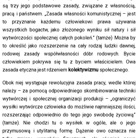
są trzy jego podstawowe zasady, związane z własnością,
pracą i państwem. „Zasada własności komunistycznej – jest
to przyznanie każdemu człowiekowi prawa używania
wszystkich bogactw, jako złożonego wyniku sił natury i sił
wytwórczości społecznej całych pokoleń.” (tamże) Można by
to określić jako rozszerzenie na cały rodzaj ludzki dawnej,
rodowej zasady współwłasności dóbr rodowych. Bycie
człowiekiem pokrywa się tu z byciem właścicielem. Owa
zasada etyczna jest rdzeniem
kolektywizmu
społecznego.
Obok niej występuje rewolucyjna zasada pracy, wedle której
należy – za pomocą odpowiedniego skombinowania techniki
wytwórczej i społecznej organizacji produkcji – „ograniczyć
wysiłki wytwórcze człowieka do możliwie najmniejszej ilości,
rozszerzając odpowiednio do tego jego swobodę życiową”
(tamże). Nie chodzi tu o wysiłek w ogóle, ale o jego
przymusową i utylitarną formę. Dążenie owo oznacza nie