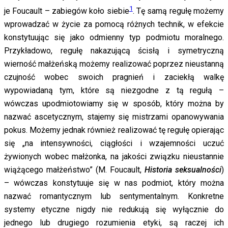
1
je Foucault – zabiegów koło siebie
. Tę samą regułę możemy
wprowadzać w życie za pomocą różnych technik, w efekcie
konstytuując się jako odmienny typ podmiotu moralnego.
Przykładowo, regułę nakazującą ścisłą i symetryczną
wierność małżeńską możemy realizować poprzez nieustanną
czujność wobec swoich pragnień i zaciekłą walkę
wypowiadaną tym, które są niezgodne z tą regułą –
wówczas upodmiotowiamy się w sposób, który można by
nazwać ascetycznym, stajemy się mistrzami opanowywania
pokus. Możemy jednak również realizować tę regułę opierając
się „na intensywności, ciągłości i wzajemności uczuć
żywionych wobec małżonka, na jakości związku nieustannie
wiążącego małżeństwo” (M. Foucault,
Historia seksualności
)
– wówczas konstytuuje się w nas podmiot, który można
nazwać romantycznym lub sentymentalnym. Konkretne
systemy etyczne nigdy nie redukują się wyłącznie do
jednego lub drugiego rozumienia etyki, są raczej ich