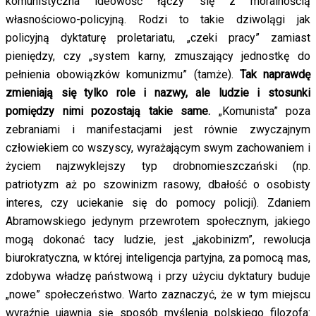
komunistyczna ideowość łączy się z moralnością
własnościowo-policyjną. Rodzi to takie dziwolągi jak
policyjną dyktaturę proletariatu, „czeki pracy” zamiast
pieniędzy, czy „system karny, zmuszający jednostkę do
pełnienia obowiązków komunizmu” (tamże).
Tak naprawdę
zmieniają się tylko role i nazwy, ale ludzie i stosunki
pomiędzy nimi pozostają takie same.
„Komunista” poza
zebraniami i manifestacjami jest równie zwyczajnym
człowiekiem co wszyscy, wyrażającym swym zachowaniem i
życiem najzwyklejszy typ drobnomieszczański (np.
patriotyzm aż po szowinizm rasowy, dbałość o osobisty
interes, czy uciekanie się do pomocy policji). Zdaniem
Abramowskiego jedynym przewrotem społecznym, jakiego
mogą dokonać tacy ludzie, jest „jakobinizm”, rewolucja
biurokratyczna, w której inteligencja partyjna, za pomocą mas,
zdobywa władzę państwową i przy użyciu dyktatury buduje
„nowe” społeczeństwo. Warto zaznaczyć, że w tym miejscu
wyraźnie ujawnia się sposób myślenia polskiego filozofa: