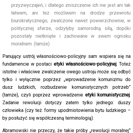
przyzwyczajeń, i dlatego zniszczenie ich nie jest ani tak
łatwem, ani też możliwem na drodze przewrotu
biurokratycznego; zwalczone nawet powierzchownie, w
politycznej sferze, odżyłyby samorodną siłą, dopóki
pozostały nietknięte i zachowane w swem ognisku
moralnem. (tamże)
Panujący ustrój własnościowo-policyjny sam wspiera się na
fundamencie w postaci
etyki własnościowo-policyjnej
. Toteż
istotne i właściwe zwalczenie owego ustroju może się odbyć
tylko i wyłącznie poprzez „wprowadzenie komunizmu do
dusz ludzkich, rozbudzenie komunistycznych potrzeb”
(tamże), czyli poprzez wprowadzenie
etyki komunistycznej
.
Zadanie rewolucji dotyczy zatem tylko jednego: duszy
człowieka (czy też: formy upodmiotowienia bytu ludzkiego –
by posłużyć się współczesną terminologią).
Abramowski nie przeczy, że takie próby „rewolucji moralnej”