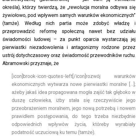
określa), którzy twierdzą, że „rewolucja moralna odbywa się
żywiołowo, pod wpływem samych warunków ekonomicznych”
(tamże). Według nich partia może zdobyć władzę i
przeprowadzić reformę społeczną nawet bez udziału
świadomości ludowej – za punkt oparcia wystarczają jej
pierwiastki niezadowolenia i antagonizmy rodzone przez
ustrój dotychczasowy oraz świadomość przewodników ruchu.
Abramowski przyznaje, że
[icon]brook-icon-quotes-left[/icon]
rozwój warunków
ekonomicznych wytwarza nowe pierwiastki moralne […];
ażeby jakaś idea propagowana mogła zajść tak głęboko w
duszę człowieka, iżby stała się rzeczywiście jego
przeobrażeniem moralnem, jego nową potrzebą i nowem
prawidłem postępowania, do tego trzeba niezbędnie
odpowiednich wpływów życia, któreby wyrabiały
podatność uczuciową ku temu (tamże).