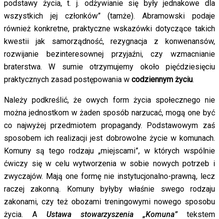
podstawy życia, t. j. odżywianie się były jednakowe dla
wszystkich jej członków” (tamże). Abramowski podaje
również konkretne, praktyczne wskazówki dotyczące takich
kwestii jak samorządność, rezygnacja z konwenansów,
rozwijanie bezinteresownej przyjaźni, czy wzmacnianie
braterstwa. W sumie otrzymujemy około pięćdziesięciu
praktycznych zasad postępowania w
codziennym życiu
.
Należy podkreślić, że owych form życia społecznego nie
można jednostkom w żaden sposób narzucać, mogą one być
co najwyżej przedmiotem propagandy. Podstawowym zaś
sposobem ich realizacji jest dobrowolne życie w komunach.
Komuny są tego rodzaju „miejscami”, w których wspólnie
ćwiczy się w celu wytworzenia w sobie nowych potrzeb i
zwyczajów. Mają one formę nie instytucjonalno-prawną, lecz
raczej zakonną. Komuny byłyby właśnie swego rodzaju
zakonami, czy też obozami treningowymi nowego sposobu
życia. A
Ustawa stowarzyszenia „Komuna”
tekstem