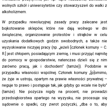
wolnych szkół i uniwersytetów czy stowarzyszeń do walki z
alkoholizmem.
W przypadku rewolucyjnej zasady pracy zalecane jest
bojkotowanie sklepów, które nie dają wolnego w dni
świąteczne, organizowanie protestów i strajków w celu
uzyskania dodatkowych godzin swobodnych, a także nie
wyzyskiwanie niczyjej pracy (np. „jeżeli [członek komuny – C.
R.] jest chłopem, posiadającym ziemię, i musi przyjąć najmitę
do pomocy w gospodarstwie, natenczas dzieli się z nim
zarówno pracą, jak i dochodem” (tamże)). Podobnie w
przypadku własności wspólnej. Członek komuny „[p]omimo,
że żyje w ustroju, opartym na prawie własności prywatnej –
neguje to prawo i postępuje tak, jak gdyby go wcale nie było”
(tamże). Nie pożycza nigdy na procent, nie prowadzi
przedsiębiorstwa opartego na wyzysku, nie procesuje się
sądownie o spadki, czy zwrot pożyczki, „dba o to, aby