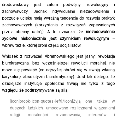
środowiskowy jest zatem podwójny: rewolucyjny i
zachowawczy. Jednak indywidualne niezadowolenie i
poczucie ucisku mają wyraźną tendencję do rozwoju praktyk
zachowawczych (korzystania z rozwiązań zapewnionych
przez obecny ustrój). A to oznacza, że
niezadowolenie
życiowe niekoniecznie jest czynnikiem rewolucyjnym
–
wbrew tezie, której broni część socjalistów.
Wniosek z rozważań Abramowskiego jest jasny: rewolucja
biurokratyczna, bez wcześniejszej rewolucji moralnej, nie
może się powieść (co najwyżej obróci się w swoją własną
karykaturę: absolutyzm biurokratyczny). Jest tak dlatego, że
dzisiejsze instytucje społeczne trwają nie tylko z tego
względu, że podtrzymywane są siłą.
[icon]brook-icon-quotes-left[/icon]
Żyją one także w
duszach ludzkich, umocowane rozlicznemi wiązaniami
religji, moralności, rozumowania, interesów i