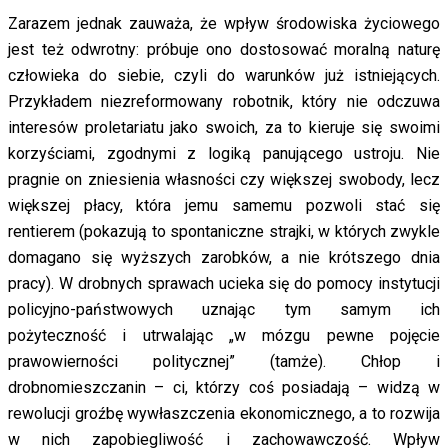
Zarazem jednak zauważa, że wpływ środowiska życiowego
jest też odwrotny: próbuje ono dostosować moralną naturę
człowieka do siebie, czyli do warunków już istniejących.
Przykładem niezreformowany robotnik, który nie odczuwa
interesów proletariatu jako swoich, za to kieruje się swoimi
korzyściami, zgodnymi z logiką panującego ustroju. Nie
pragnie on zniesienia własności czy większej swobody, lecz
większej płacy, która jemu samemu pozwoli stać się
rentierem (pokazują to spontaniczne strajki, w których zwykle
domagano się wyższych zarobków, a nie krótszego dnia
pracy). W drobnych sprawach ucieka się do pomocy instytucji
policyjno-państwowych uznając tym samym ich
pożyteczność i utrwalając „w mózgu pewne pojęcie
prawowierności politycznej” (tamże). Chłop i
drobnomieszczanin – ci, którzy coś posiadają – widzą w
rewolucji groźbę wywłaszczenia ekonomicznego, a to rozwija
w nich zapobiegliwość i zachowawczość. Wpływ