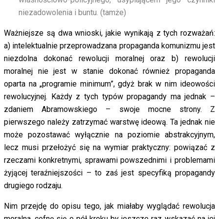
niezadowolenia i buntu. (tamże)
Ważniejsze są dwa wnioski, jakie wynikają z tych rozważań:
a) intelektualnie przeprowadzana propaganda komunizmu jest
niezdolna dokonać rewolucji moralnej oraz b) rewolucji
moralnej nie jest w stanie dokonać również propaganda
oparta na „programie minimum”, gdyż brak w nim ideowości
rewolucyjnej. Każdy z tych typów propagandy ma jednak –
zdaniem Abramowskiego – swoje mocne strony. Z
pierwszego należy zatrzymać warstwę ideową. Ta jednak nie
może pozostawać wyłącznie na poziomie abstrakcyjnym,
lecz musi przełożyć się na wymiar praktyczny: powiązać z
rzeczami konkretnymi, sprawami powszednimi i problemami
żyjącej teraźniejszości – to zaś jest specyfiką propagandy
drugiego rodzaju.
Nim przejdę do opisu tego, jak miałaby wyglądać rewolucja
moralna, cofnę się o pół kroku by jeszcze raz wskazać na jej