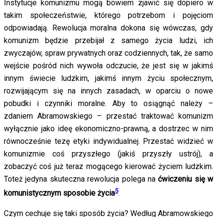
Instytucje komunizmu mogą bowiem zjawić się dopiero w
takim społeczeństwie, którego potrzebom i pojęciom
odpowiadają. Rewolucja moralna dokona się wówczas, gdy
komunizm będzie przebijał z samego życia ludzi, ich
zwyczajów, spraw prywatnych oraz codziennych, tak, że samo
wejście pośród nich wywoła odczucie, że jest się w jakimś
innym świecie ludzkim, jakimś innym życiu społecznym,
rozwijającym się na innych zasadach, w oparciu o nowe
pobudki i czynniki moralne. Aby to osiągnąć należy –
zdaniem Abramowskiego – przestać traktować komunizm
wyłącznie jako ideę ekonomiczno-prawną, a dostrzec w nim
równocześnie tezę etyki indywidualnej. Przestać widzieć w
komunizmie coś przyszłego (jakiś przyszły ustrój), a
zobaczyć coś już teraz mogącego kierować życiem ludzkim.
Toteż jedyna skuteczna rewolucja polega na
ćwiczeniu się w
5
komunistycznym sposobie życia
.
Czym cechuje się taki sposób życia? Według Abramowskiego