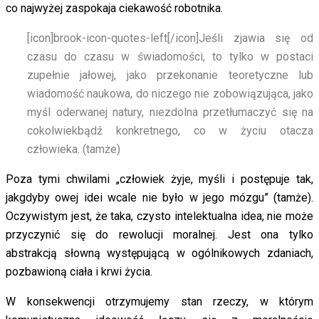
co najwyżej zaspokaja ciekawość robotnika.
[icon]brook-icon-quotes-left[/icon]
Jeśli zjawia się od
czasu do czasu w świadomości, to tylko w postaci
zupełnie jałowej, jako przekonanie teoretyczne lub
wiadomość naukowa, do niczego nie zobowiązująca, jako
myśl oderwanej natury, niezdolna przetłumaczyć się na
cokolwiekbądź konkretnego, co w życiu otacza
człowieka. (tamże)
Poza tymi chwilami „człowiek żyje, myśli i postępuje tak,
jakgdyby owej idei wcale nie było w jego mózgu” (tamże).
Oczywistym jest, że taka, czysto intelektualna idea, nie może
przyczynić się do rewolucji moralnej. Jest ona tylko
abstrakcją słowną występującą w ogólnikowych zdaniach,
pozbawioną ciała i krwi życia.
W konsekwencji otrzymujemy stan rzeczy, w którym