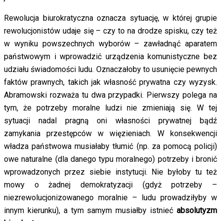
Rewolucja biurokratyczna oznacza sytuację, w której grupie
rewolucjonistów udaje się – czy to na drodze spisku, czy też
w wyniku powszechnych wyborów – zawładnąć aparatem
państwowym i wprowadzić urządzenia komunistyczne bez
udziału świadomości ludu. Oznaczałoby to usunięcie pewnych
faktów prawnych, takich jak własność prywatna czy wyzysk.
Abramowski rozważa tu dwa przypadki. Pierwszy polega na
tym, że potrzeby moralne ludzi nie zmieniają się. W tej
sytuacji nadal pragną oni własności prywatnej bądź
zamykania przestępców w więzieniach. W konsekwencji
władza państwowa musiałaby tłumić (np. za pomocą policji)
owe naturalne (dla danego typu moralnego) potrzeby i bronić
wprowadzonych przez siebie instytucji. Nie byłoby tu też
mowy o żadnej demokratyzacji (gdyż potrzeby –
niezrewolucjonizowanego moralnie – ludu prowadziłyby w
innym kierunku), a tym samym musiałby istnieć
absolutyzm