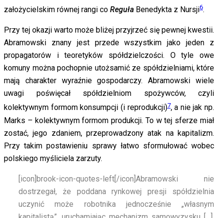
6
założycielskim równej rangi co
Reguła
Benedykta z Nursji
.
Przy tej okazji warto może bliżej przyjrzeć się pewnej kwestii.
Abramowski znany jest przede wszystkim jako jeden z
propagatorów i teoretyków spółdzielczości. O tyle owe
komuny można pochopnie utożsamić ze spółdzielniami, które
mają charakter wyraźnie gospodarczy. Abramowski wiele
uwagi poświęcał spółdzielniom spożywców, czyli
7
kolektywnym formom konsumpcji (i reprodukcji)
, a nie jak np.
Marks – kolektywnym formom produkcji. To w tej sferze miał
zostać, jego zdaniem, przeprowadzony atak na kapitalizm.
Przy takim postawieniu sprawy łatwo sformułować wobec
polskiego myśliciela zarzuty.
[icon]brook-icon-quotes-left[/icon]
Abramowski nie
dostrzegał, że poddana rynkowej presji spółdzielnia
uczynić może robotnika jednocześnie „własnym
kapitalistą”, uruchamiając mechanizm samowyzysku […].