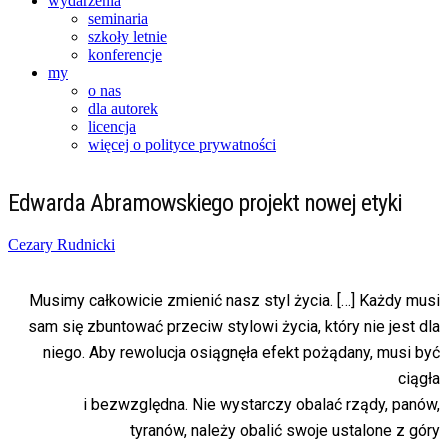
wydarzenia
seminaria
szkoły letnie
konferencje
my
o nas
dla autorek
licencja
więcej o polityce prywatności
Edwarda Abramowskiego projekt nowej etyki
Posted
Cezary Rudnicki
on
17/01/2015
26/11/2021
Musimy całkowicie zmienić nasz styl życia. […] Każdy musi
sam się zbuntować przeciw stylowi życia, który nie jest dla
niego. Aby rewolucja osiągnęła efekt pożądany, musi być
ciągła
i bezwzględna. Nie wystarczy obalać rządy, panów,
tyranów, należy obalić swoje ustalone z góry