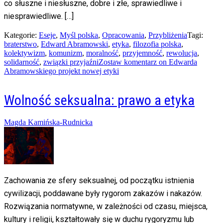
co słuszne i niesłuszne, dobre i złe, sprawiedliwe i
niesprawiedliwe. […]
Kategorie:
Eseje
,
Myśl polska
,
Opracowania
,
Przybliżenia
Tagi:
braterstwo
,
Edward Abramowski
,
etyka
,
filozofia polska
,
kolektywizm
,
komunizm
,
moralność
,
przyjemność
,
rewolucja
,
solidarność
,
związki przyjaźni
Zostaw komentarz
on Edwarda
Abramowskiego projekt nowej etyki
Wolność seksualna: prawo a etyka
Posted
Magda Kamińska-Rudnicka
on
06/09/2014
20/02/2016
Zachowania ze sfery seksualnej, od początku istnienia
cywilizacji, poddawane były rygorom zakazów i nakazów.
Rozwiązania normatywne, w zależności od czasu, miejsca,
kultury i religii, kształtowały się w duchu rygoryzmu lub