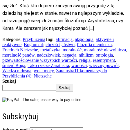
się źle”. Ktoś, kto dopiero zaczyna swoją przygodę z tą
dziedziną nie jest w stanie, nawet na najlepszym wykładzie,
od razu pojąć całej złożoności filozofii np. Arystotelesa, czy
Kanta. Ale zarazem jak najszybciej poznać […]
Kategorie:
Przybliżenia
Tagi:
afirmacja
,
aksjologia
,
aktywne i
reaktywne
,
Bóg umarł
,
chrześcijaństwo
,
filozofia niemiecka
,
Friedrich Nietzsche
,
metafizyka
,
moralność
,
moralność niewolnicza
,
moralność panów
,
nadczłowiek
,
negacja
,
nihilizm
,
ontologia
,
przewartościowanie wszystkich wartości
,
religia
,
resentyment
,
śmierć Boga
,
Tako rzecze Zaratustra
,
wartości
,
wieczny powrót
,
Wiedza radosna
,
wola mocy
,
Zaratustra
11 komentarzy
do
Przybliżenia (4): Nietzsche
Szukaj
Szukaj
Subskrybuj