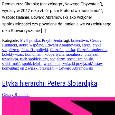
Remigiusza Okraskę (naczelnego „Nowego Obywatela”),
wydany w 2012 roku zbiór pism Braterstwo, solidarność,
współdziałanie. Edward Abramowski jako wizjoner
spółdzielczości czy powołane do istnienia we wrześniu tego
roku Stowarzyszenie […]
Kategorie:
Myśl polska
,
Przybliżenia
Tagi:
braterstwo
,
Cezary
Rudnicki
,
dobro wspólne
,
Edward Abramowski
,
etyka
,
etyka
socjalizmu
,
filozofia polityki
,
filozofia polska
,
filozofia społeczna
,
kolektywizm
,
komunizm
,
koopertyzm
,
moralność
,
przyjaźń
,
rewolucja
,
ruch spółdzielczy
,
socjalizm
,
socjalizm polski
,
solidarność
,
spółdzielnia
,
wspólnota
,
związki przyjaźni
Zostaw
komentarz
on Związki przyjaźni – Edward Abramowski
Etyka hierarchii Petera Sloterdijka
Posted
Cezary Rudnicki
on
30/06/2015
04/05/2023