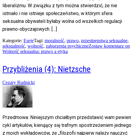
liberalizmu. W związku z tym można stwierdzić, że nie
istniało i nie istnieje społeczeństwo, w którym sfera
seksualna obywateli byłaby wolna od wszelkich regulacji
prawno-obyczajowych. […]
Kategorie:
Eseje
Tagi:
moralność
,
prawo
,
przestpępstwa seksualne
,
seksualność
,
wolność
,
zaburzenia psychiczne
Zostaw komentarz
on
Wolność seksualna: prawo a etyka
Przybliżenia (4): Nietzsche
Posted
Cezary Rudnicki
on
04/07/2014
20/02/2016
Przedmowa: Niniejszym chciałbym przedstawić wam pewien
cykl artykułów, kierujący się trafnym spostrzeżeniem jednego
z moich wykładowców, że „filozofii najpierw należy nauczyć