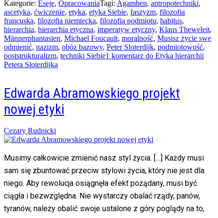
Kategorie:
Eseje
,
Opracowania
Tagi:
Agamben
,
antropotechniki
,
ascetyka
,
ćwiczenie
,
etyka
,
etyka Siebie
,
faszyzm
,
filozofia
francuska
,
filozofia niemiecka
,
filozofia podmiotu
,
habitus
,
hierarchia
,
hierarchia etyczna
,
imperatyw etyczny
,
Klaus Theweleit
,
Männerphantasien
,
Michael Foucault
,
moralność
,
Musisz życie swe
odmienić
,
nazizm
,
obóz bazowy
,
Peter Sloterdijk
,
podmiotowość
,
poststrukturalizm
,
techniki Siebie
1 komentarz
do Etyka hierarchii
Petera Sloterdijka
Edwarda Abramowskiego projekt
nowej etyki
Posted
Cezary Rudnicki
on
17/01/2015
26/11/2021
Musimy całkowicie zmienić nasz styl życia. […] Każdy musi
sam się zbuntować przeciw stylowi życia, który nie jest dla
niego. Aby rewolucja osiągnęła efekt pożądany, musi być
ciągła i bezwzględna. Nie wystarczy obalać rządy, panów,
tyranów, należy obalić swoje ustalone z góry poglądy na to,