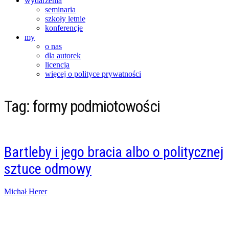
wydarzenia
seminaria
szkoły letnie
konferencje
my
o nas
dla autorek
licencja
więcej o polityce prywatności
Tag:
formy podmiotowości
Bartleby i jego bracia albo o politycznej
sztuce odmowy
Posted
Michał Herer
on
02/07/2016
22/06/2022