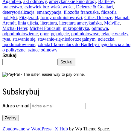
Agamben
,
akt odmowy
,
amerykańskie kino drogi
,
Bartleby
,
braterstwo
,
człowiek bez właściwości
,
Deleuze & Guattari
,
deterytorializacja
,
emancypacja
,
filozofia francuska
,
filozofia
polityki
,
Fitzgerald
,
formy podmiotowości
,
Gilles Deleuze
,
Hannah
Arendt
,
linia ujścia
,
literatura
,
literatura amerykańska
,
Melville
,
Michał Herer
,
Michel Foucault
,
mikropolityka
,
odmowa
,
odpodmiotowienie
,
opór
,
pęknięcie
,
podmiotowość
,
relacje władzy
,
rysa
,
stawanie się
,
stawanie-się-niedostrzegalnym
,
ucieczka
,
upodmiotowienie
,
zdrada
1 komentarz
do Bartleby i jego bracia albo
o politycznej sztuce odmowy
Szukaj
Szukaj
Subskrybuj
Adres e-mail
Zapisy
Zbudowane w WordPress
|
X Hub
by Wp Theme Space.