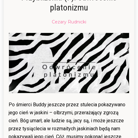
platonizmu
Posted
Cezary Rudnicki
on
18/06/2017
13/11/2021
Po śmierci Buddy jeszcze przez stulecia pokazywano
jego cień w jaskini – olbrzymi, przerażający zgrozą
cień. Bóg umarł; ale ludzie są, jacy są, i może jeszcze
przez tysiąclecia w rozmaitych jaskiniach będą nam
pokazywali jego cień. Cóż, musimy pokonać jeszcze