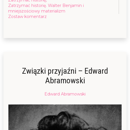
Zatrzymać historię. Walter Benjamin i
mniejszościowy materializm
on
Zostaw komentarz
Natura
contra
władza?
(Wokół
„Zatrzymania
historii”
Michała
Pospiszyla)
Związki przyjaźni – Edward
Abramowski
Posted
Edward Abramowski
on
23/10/2016
09/11/2021