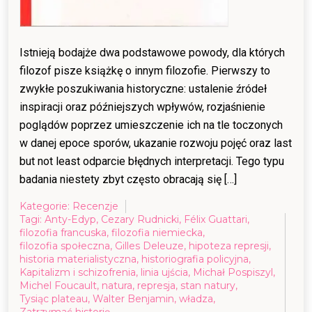
Istnieją bodajże dwa podstawowe powody, dla których
filozof pisze książkę o innym filozofie. Pierwszy to
zwykłe poszukiwania historyczne: ustalenie źródeł
inspiracji oraz późniejszych wpływów, rozjaśnienie
poglądów poprzez umieszczenie ich na tle toczonych
w danej epoce sporów, ukazanie rozwoju pojęć oraz last
but not least odparcie błędnych interpretacji. Tego typu
badania niestety zbyt często obracają się […]
Kategorie:
Recenzje
Tagi:
Anty-Edyp
,
Cezary Rudnicki
,
Félix Guattari
,
filozofia francuska
,
filozofia niemiecka
,
filozofia społeczna
,
Gilles Deleuze
,
hipoteza represji
,
historia materialistyczna
,
historiografia policyjna
,
Kapitalizm i schizofrenia
,
linia ujścia
,
Michał Pospiszyl
,
Michel Foucault
,
natura
,
represja
,
stan natury
,
Tysiąc plateau
,
Walter Benjamin
,
władza
,
Zatrzymać historię
,