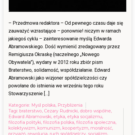
– Przedmowa redaktora – Od pewnego czasu daje się
zauważyć wzrastające – ponownie! niczym w ramach
jakiegoś cyklu – zainteresowanie myślą Edwarda
Abramowskiego. Dość wymienić zredagowany przez
Remigiusza Okraskę (naczelnego „Nowego
Obywatela”), wydany w 2012 roku zbiór pism
Braterstwo, solidarność, współdziałanie. Edward
Abramowski jako wizjoner spółdzielczości czy
powołane do istnienia we wrześniu tego roku
Stowarzyszenie […]
Kategorie:
Myśl polska
,
Przybliżenia
Tagi:
braterstwo
,
Cezary Rudnicki
,
dobro wspólne
,
Edward Abramowski
,
etyka
,
etyka socjalizmu
,
filozofia polityki
,
filozofia polska
,
filozofia społeczna
,
kolektywizm
,
komunizm
,
koopertyzm
,
moralność
,
przyjaźń
,
rewolucja
,
ruch spółdzielczy
,
socjalizm
,