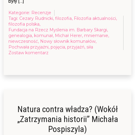
były […]
Kategorie:
Recenzje
Tagi:
Cezary Rudnicki
,
filozofia
,
Filozofia aktualności
,
filozofia polska
,
Fundacja na Rzecz Myślenia im. Barbary Skargi
,
genealogia
,
komunał
,
Michał Herer
,
mniemanie
,
niewczesność
,
Nowy słownik komunałów
,
Pochwała przyjaźni
,
pojęcia
,
przyjaźń
,
siła
on
Zostaw komentarz
Jak
czytać
„Pochwałę
przyjaźni”?
Natura contra władza? (Wokół
„Zatrzymania historii” Michała
Pospiszyla)