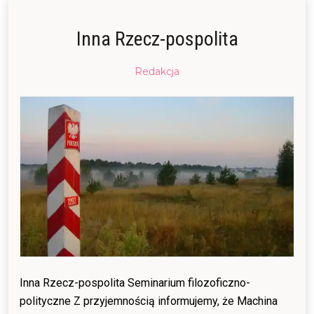
Inna Rzecz-pospolita
Posted
Redakcja
on
16/11/2017
07/04/2018
Inna Rzecz-pospolita Seminarium filozoficzno-
polityczne Z przyjemnością informujemy, że Machina