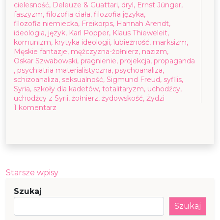
cielesność
,
Deleuze & Guattari
,
dryl
,
Ernst Jünger
,
faszyzm
,
filozofia ciała
,
filozofia języka
,
filozofia niemiecka
,
Freikorps
,
Hannah Arendt
,
ideologia
,
język
,
Karl Popper
,
Klaus Thieweleit
,
komunizm
,
krytyka ideologii
,
lubieżność
,
marksizm
,
Męskie fantazje
,
mężczyzna-żołnierz
,
nazizm
,
Oskar Szwabowski
,
pragnienie
,
projekcja
,
propaganda
,
psychiatria materialistyczna
,
psychoanaliza
,
schizoanaliza
,
seksualność
,
Sigmund Freud
,
syfilis
,
Syria
,
szkoły dla kadetów
,
totalitaryzm
,
uchodźcy
,
uchodźcy z Syrii
,
żołnierz
,
żydowskość
,
Żydzi
do
1 komentarz
Wskazówki
dla
czytelniczek
„Męskich
fantazji”
Nawigacja
Starsze wpisy
po
Szukaj
wpisach
Szukaj