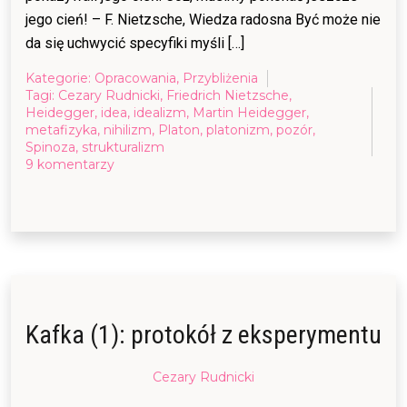
jego cień! – F. Nietzsche, Wiedza radosna Być może nie
da się uchwycić specyfiki myśli […]
Kategorie:
Opracowania
,
Przybliżenia
Tagi:
Cezary Rudnicki
,
Friedrich Nietzsche
,
Heidegger
,
idea
,
idealizm
,
Martin Heidegger
,
metafizyka
,
nihilizm
,
Platon
,
platonizm
,
pozór
,
Spinoza
,
strukturalizm
do
9 komentarzy
Przybliżenia
(7):
odwrócenie
platonizmu
Kafka (1): protokół z eksperymentu
Posted
Cezary Rudnicki
on