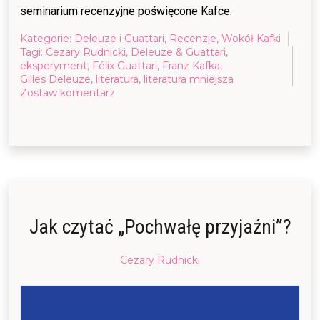
seminarium recenzyjne poświęcone Kafce.
Kategorie:
Deleuze i Guattari
,
Recenzje
,
Wokół Kafki
Tagi:
Cezary Rudnicki
,
Deleuze & Guattari
,
eksperyment
,
Félix Guattari
,
Franz Kafka
,
Gilles Deleuze
,
literatura
,
literatura mniejsza
on
Zostaw komentarz
Kafka
(1):
protokół
z
eksperymentu
Jak czytać „Pochwałę przyjaźni”?
Posted
Cezary Rudnicki
on
02/04/2017
21/05/2017