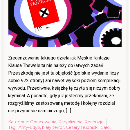
Zrecenzowanie takiego dzieła jak Męskie fantazje
Klausa Theweleita nie należy do łatwych zadań.
Przeszkodą nie jest tu objętość (polskie wydanie liczy
sobie 972 strony) ani nawet wysoki poziom komplikacji
wywodu. Przeciwnie, książkę tę czyta się niczym dobry
kryminał. A ponadto, gdy już jesteśmy przekonani, że
rozgryźliśmy zastosowaną metodę i kolejny rozdział
nie przyniesie nam niczego, […]
Kategorie:
Opracowania
,
Przybliżenia
,
Recenzje
Tagi:
Anty-Edyp
,
biały terror
,
Cezary Rudnicki
,
ciało
,