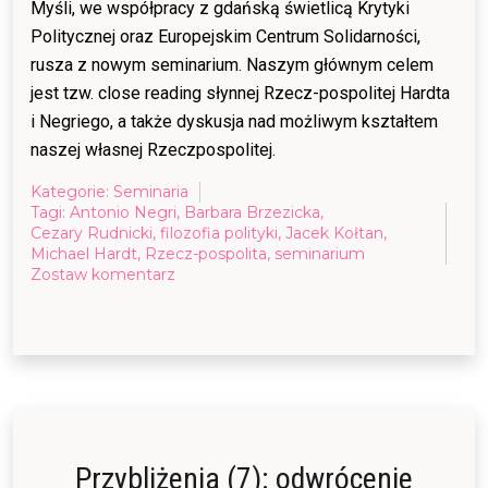
Myśli, we współpracy z gdańską świetlicą Krytyki
Politycznej oraz Europejskim Centrum Solidarności,
rusza z nowym seminarium. Naszym głównym celem
jest tzw. close reading słynnej Rzecz-pospolitej Hardta
i Negriego, a także dyskusja nad możliwym kształtem
naszej własnej Rzeczpospolitej.
Kategorie:
Seminaria
Tagi:
Antonio Negri
,
Barbara Brzezicka
,
Cezary Rudnicki
,
filozofia polityki
,
Jacek Kołtan
,
Michael Hardt
,
Rzecz-pospolita
,
seminarium
on
Zostaw komentarz
Inna
Rzecz-
pospolita
Przybliżenia (7): odwrócenie