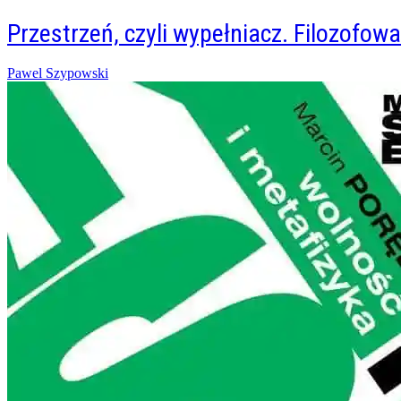
Przestrzeń, czyli wypełniacz. Filozofo
Posted
Pawel Szypowski
on
27/05/2018
09/11/2021