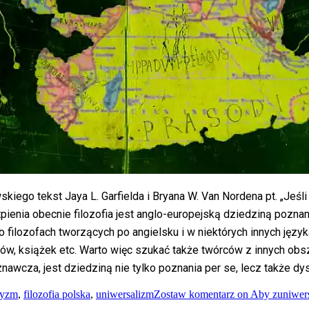
go tekst Jaya L. Garfielda i Bryana W. Van Nordena pt. „Jeśli fi
ienia obecnie filozofia jest anglo-europejską dziedziną poznania:
 filozofach tworzących po angielsku i w niektórych innych język
ykułów, książek etc. Warto więc szukać także twórców z innych 
nawcza, jest dziedziną nie tylko poznania per se, lecz także dyst
ryzm
,
filozofia polska
,
uniwersalizm
Zostaw komentarz
on Aby zuniwersa