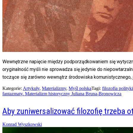
Wewnętrzne napięcie między podporządkowaniem się wytyczny
oryginalność myśli nie sprowadza się jedynie do niepowtarzaln
toczące się zarówno wewnątrz środowiska komunistycznego, ja
Kategorie:
Artykuły
,
Materializmy
,
Myśl polska
Tagi:
filozofia polityki
fantazmaty. Materializm historyczny Juliana Bruna-Bronowicza
Aby zuniwersalizować filozofię trzeba o
Posted
Konrad Wyszkowski
on