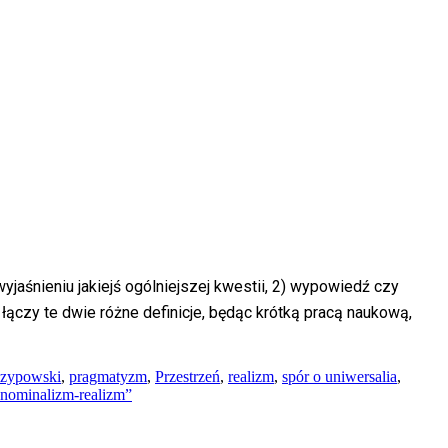
aśnieniu jakiejś ogólniejszej kwestii, 2) wypowiedź czy
łączy te dwie różne definicje, będąc krótką pracą naukową,
Szypowski
,
pragmatyzm
,
Przestrzeń
,
realizm
,
spór o uniwersalia
,
 nominalizm-realizm”