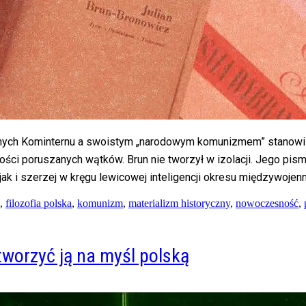
ch Kominternu a swoistym „narodowym komunizmem” stanowi o 
ości poruszanych wątków. Brun nie tworzył w izolacji. Jego pis
k i szerzej w kręgu lewicowej inteligencji okresu międzywojen
,
filozofia polska
,
komunizm
,
materializm historyczny
,
nowoczesność
,
tworzyć ją na myśl polską