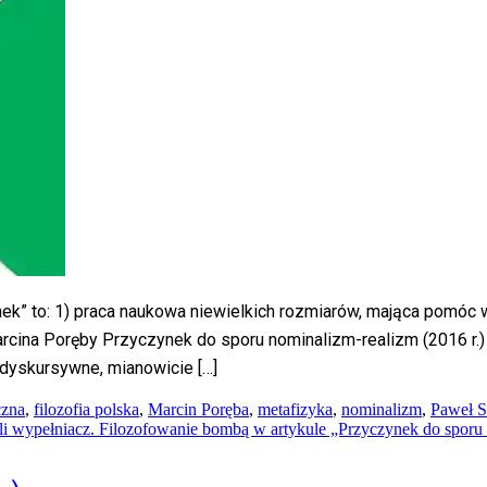
” to: 1) praca naukowa niewielkich rozmiarów, mająca pomóc wyj
rcina Poręby Przyczynek do sporu nominalizm-realizm (2016 r.) 
 dyskursywne, mianowicie […]
czna
,
filozofia polska
,
Marcin Poręba
,
metafizyka
,
nominalizm
,
Paweł 
yli wypełniacz. Filozofowanie bombą w artykule „Przyczynek do sporu