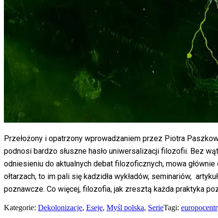
Przełożony i opatrzony wprowadzaniem przez Piotra Paszkowskie
podnosi bardzo słuszne hasło uniwersalizacji filozofii. Bez wątp
odniesieniu do aktualnych debat filozoficznych, mowa głównie o
ołtarzach, to im pali się kadzidła wykładów, seminariów, art
poznawcze. Co więcej, filozofia, jak zresztą każda praktyka poz
Kategorie:
Dekolonizacje
,
Eseje
,
Myśl polska
,
Serie
Tagi:
europocent