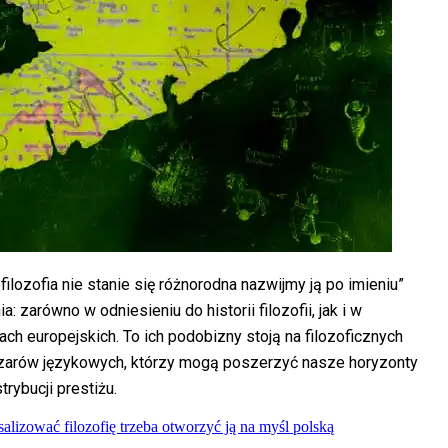
lozofia nie stanie się różnorodna nazwijmy ją po imieniu”
 zarówno w odniesieniu do historii filozofii, jak i w
ach europejskich. To ich podobizny stoją na filozoficznych
obszarów językowych, którzy mogą poszerzyć nasze horyzonty
rybucji prestiżu.
lizować filozofię trzeba otworzyć ją na myśl polską