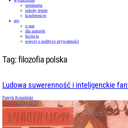
wydarzenia
seminaria
szkoły letnie
konferencje
my
o nas
dla autorek
licencja
więcej o polityce prywatności
Tag:
filozofia polska
Ludowa suwerenność i inteligenckie fan
Posted
Patryk Krupiński
on
30/01/2026
30/01/2026