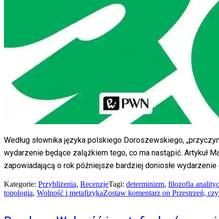
Według słownika języka polskiego Doroszewskiego, „przyczynek
wydarzenie będące zalążkiem tego, co ma nastąpić. Artykuł Ma
zapowiadającą o rok późniejsze bardziej doniosłe wydarzenie
Kategorie:
Przybliżenia
,
Recenzje
Tagi:
determinizm
,
filozofia anality
topologia
,
Wolność i metafizyka
Zostaw komentarz
on Przestrzeń, cz