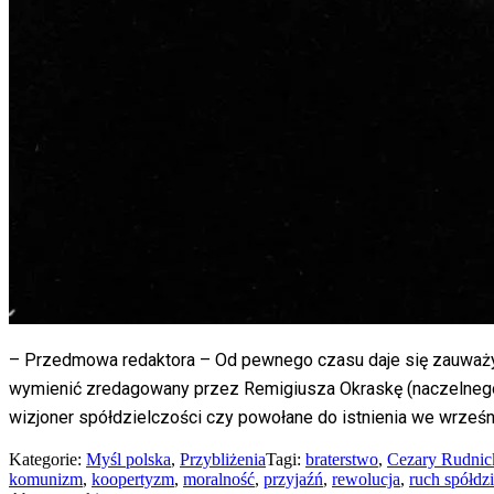
– Przedmowa redaktora – Od pewnego czasu daje się zauważy
wymienić zredagowany przez Remigiusza Okraskę (naczelnego 
wizjoner spółdzielczości czy powołane do istnienia we wrześn
Kategorie:
Myśl polska
,
Przybliżenia
Tagi:
braterstwo
,
Cezary Rudnic
komunizm
,
koopertyzm
,
moralność
,
przyjaźń
,
rewolucja
,
ruch spółdzi