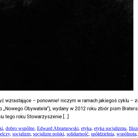
ć wzrastające – ponownie! niczym w ramach jakiegoś cyklu –
„Nowego Obywatela”), wydany w 2012 roku zbiór pism Braterst
iu tego roku Stowarzyszenie […]
ki
,
dobro wspólne
,
Edward Abramowski
,
etyka
,
etyka socjalizmu
,
filoz
elczy
,
socjalizm
,
socjalizm polski
,
solidarność
,
spółdzielnia
,
wspólnota