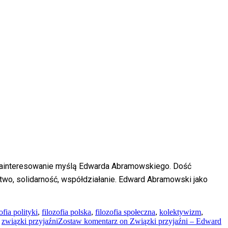
 zainteresowanie myślą Edwarda Abramowskiego. Dość
wo, solidarność, współdziałanie. Edward Abramowski jako
ofia polityki
,
filozofia polska
,
filozofia społeczna
,
kolektywizm
,
,
związki przyjaźni
Zostaw komentarz
on Związki przyjaźni – Edward