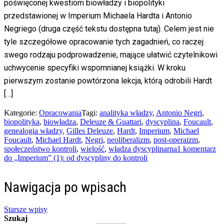
poświęconej kwestiom biowładzy i biopolityki
przedstawionej w Imperium Michaela Hardta i Antonio
Negriego (druga część tekstu dostępna tutaj). Celem jest nie
tyle szczegółowe opracowanie tych zagadnień, co raczej
swego rodzaju podprowadzenie, mające ułatwić czytelnikowi
uchwycenie specyfiki wspomnianej książki. W kroku
pierwszym zostanie powtórzona lekcja, którą odrobili Hardt
[…]
Kategorie:
Opracowania
Tagi:
analityka władzy
,
Antonio Negri
,
biopolityka
,
biowładza
,
Deleuze & Guattari
,
dyscyplina
,
Foucault
,
genealogia władzy
,
Gilles Deleuze
,
Hardt
,
Imperium
,
Michael
Foucault
,
Michael Hardt
,
Negri
,
neoliberalizm
,
post-operaizm
,
społeczeństwo kontroli
,
wielość
,
władza dyscyplinarna
1 komentarz
do „Imperium” (1): od dyscypliny do kontroli
Nawigacja po wpisach
Starsze wpisy
Szukaj