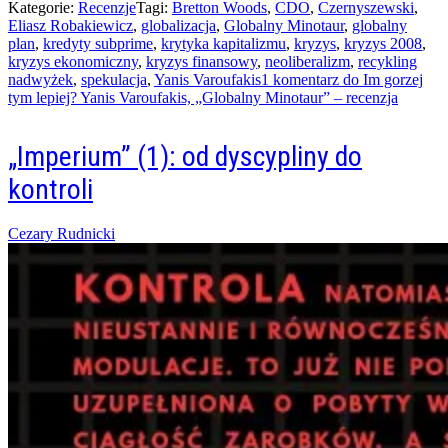
Kategorie:
Recenzje
Tagi:
Bretton Woods
,
CDO
,
Czernyszewski
,
Eliasz Robakiewicz
,
globalizacja
,
Globalny Minotaur
,
globalny
plan
,
kredyty subprime
,
krytyka kapitalizmu
,
kryzys
,
kryzys 2008
,
kryzys ekonomiczny
,
kryzys finansowy
,
neoliberalizm
,
recykling
nadwyżek
,
spekulacja
,
Yanis Varoufakis
1 komentarz
do Im gorzej
tym lepiej? Yanis Varoufakis, „Globalny Minotaur” – recenzja
„Imperium” (1): od dyscypliny do
kontroli
Posted
Cezary Rudnicki
on
26/09/2015
13/11/2021