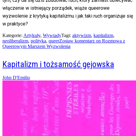
tym, czy da się dziś zbudować ruch, który zamiast obiecywać
włączenie w istniejący porządek, wiąże queerowe
wyzwolenie z krytyką kapitalizmu i jak taki ruch organizuje się
w praktyce?
Kategorie:
Artykuły
,
Wywiady
Tagi:
aktywizm
,
kapitalizm
,
neoliberalizm
,
polityka
,
queer
Zostaw komentarz
on Rozmowa z
Queerowym Marszem Wyzwolenia
Kapitalizm i tożsamość gejowska
Posted
John D'Emilio
on
05/03/2026
12/06/2026