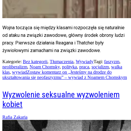
Wojna tocząca się między klasami rozpoczęła się naturalnie
od ataku na związki zawodowe, główny środek obrony ludzi
pracy. Pierwsze działania Reagana i Thatcher były
żywiołowymi zamachami na związki zawodowe.
Kategorie:
Bez kategorii
,
Tłumaczenia
,
Wywiady
Tagi:
faszyzm
,
neoliberalizm
,
Noam Chomsky
,
polityka
,
praca
,
socjalizm
,
walka
klas
,
wywiad
Zostaw komentarz
on „Jesteśmy na drodze do
ukształtowania się neofaszyzmu” – wywiad z Noamem Chomskym
Wyzwolenie seksualne wyzwoleniem
kobiet
Posted
Rafia Zakaria
on
07/04/2025
18/02/2026