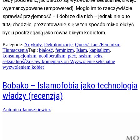
żeby podkreślić, jak bardzo są wyzwolone seksualnie, a więc
wyemancypowane (empowered). Mogło im to rzeczywiście
sprawiać przyjemność – i dobrze dla nich – jednak nie o to
tutaj chodziło: prezentowanie się w ten sposób miało służyć
byciu postrzeganą jako równa białym kobietom.
Kategorie:
Artykuły
,
Dekolonizacje
,
Queer/Trans/Feminizm
,
Tłumaczenia
Tagi:
białość
,
feminizm
,
Islam
,
kapitalizm
,
konsumpcjonizm
,
neoliberalizm
,
płeć
,
rasizm
,
seks
,
seksualność
Zostaw komentarz
on Wyzwolenie seksualne
wyzwoleniem kobiet
Bobako – Islamofobia jako technologia
władzy (recenzja)
Posted
Antonina Januszkiewicz
on
26/08/2018
10/01/2024