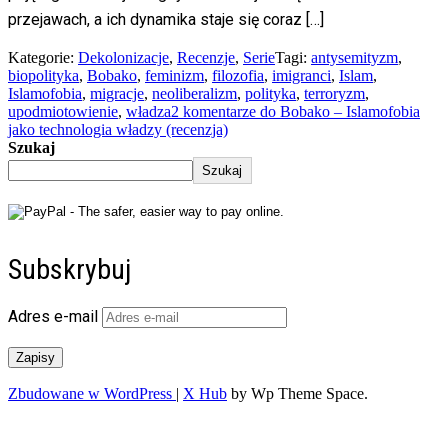
przejawach, a ich dynamika staje się coraz […]
Kategorie:
Dekolonizacje
,
Recenzje
,
Serie
Tagi:
antysemityzm
,
biopolityka
,
Bobako
,
feminizm
,
filozofia
,
imigranci
,
Islam
,
Islamofobia
,
migracje
,
neoliberalizm
,
polityka
,
terroryzm
,
upodmiotowienie
,
władza
2 komentarze
do Bobako – Islamofobia
jako technologia władzy (recenzja)
Szukaj
Szukaj
Subskrybuj
Adres e-mail
Zapisy
Zbudowane w WordPress
|
X Hub
by Wp Theme Space.