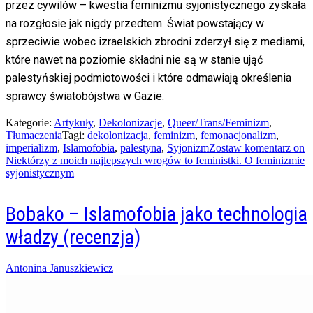
przez cywilów – kwestia feminizmu syjonistycznego zyskała
na rozgłosie jak nigdy przedtem. Świat powstający w
sprzeciwie wobec izraelskich zbrodni zderzył się z mediami,
które nawet na poziomie składni nie są w stanie ująć
palestyńskiej podmiotowości i które odmawiają określenia
sprawcy światobójstwa w Gazie.
Kategorie:
Artykuły
,
Dekolonizacje
,
Queer/Trans/Feminizm
,
Tłumaczenia
Tagi:
dekolonizacja
,
feminizm
,
femonacjonalizm
,
imperializm
,
Islamofobia
,
palestyna
,
Syjonizm
Zostaw komentarz
on
Niektórzy z moich najlepszych wrogów to feministki. O feminizmie
syjonistycznym
Bobako – Islamofobia jako technologia
władzy (recenzja)
Posted
Antonina Januszkiewicz
on
26/08/2018
10/01/2024