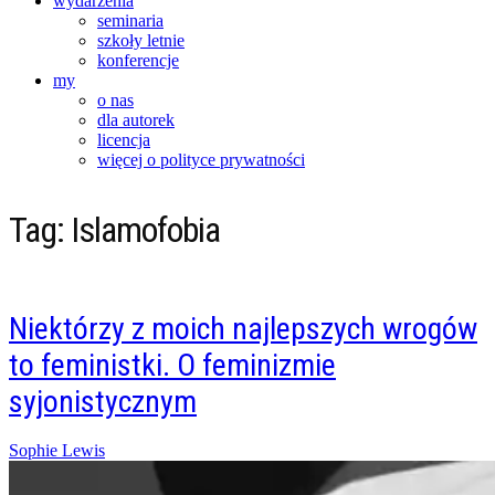
wydarzenia
seminaria
szkoły letnie
konferencje
my
o nas
dla autorek
licencja
więcej o polityce prywatności
Tag:
Islamofobia
Niektórzy z moich najlepszych wrogów
to feministki. O feminizmie
syjonistycznym
Posted
Sophie Lewis
on
10/03/2025
10/03/2025