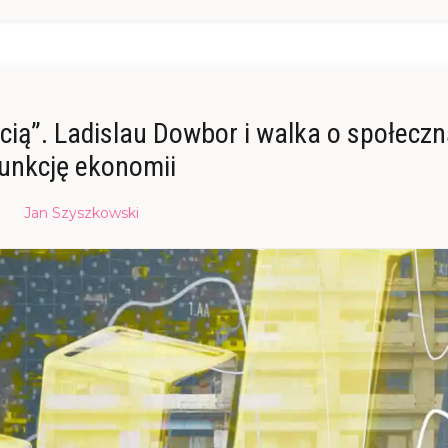
ścią”. Ladislau Dowbor i walka o społeczn
unkcję ekonomii
Posted
Jan Szyszkowski
on
14/11/2025
14/11/2025