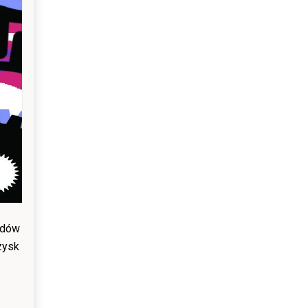
ządów
zysk