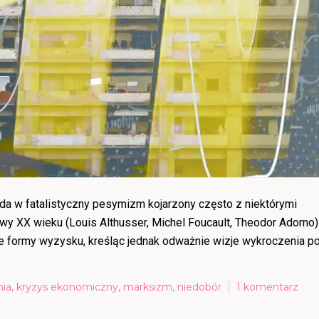
a w fatalistyczny pesymizm kojarzony często z niektórymi
wy XX wieku (Louis Althusser, Michel Foucault, Theodor Adorno)
ne formy wyzysku, kreśląc jednak odważnie wizje wykroczenia p
do
ia
,
kryzys ekonomiczny
,
marksizm
,
niedobór
1 komentarz
„Cie
oto