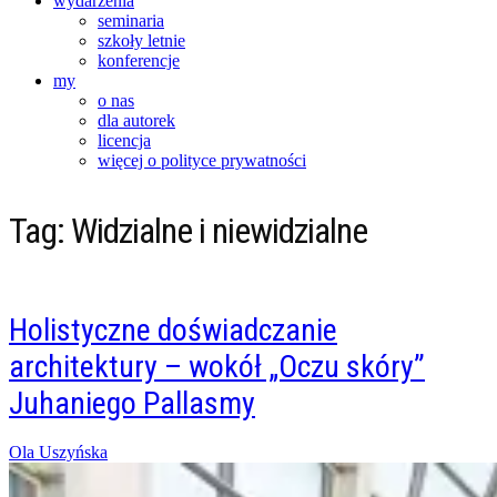
wydarzenia
seminaria
szkoły letnie
konferencje
my
o nas
dla autorek
licencja
więcej o polityce prywatności
Tag:
Widzialne i niewidzialne
Holistyczne doświadczanie
architektury – wokół „Oczu skóry”
Juhaniego Pallasmy
Posted
Ola Uszyńska
on
21/03/2016
10/05/2016