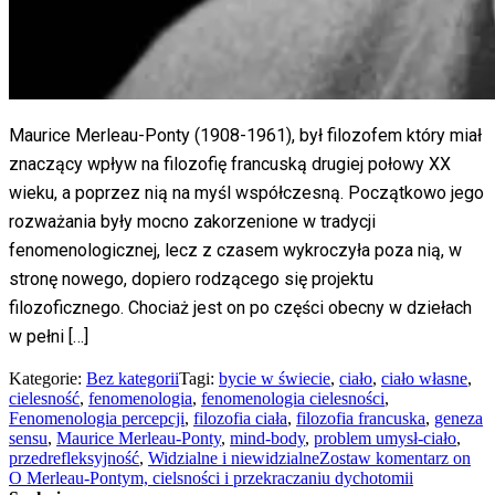
Maurice Merleau-Ponty (1908-1961), był filozofem który miał
znaczący wpływ na filozofię francuską drugiej połowy XX
wieku, a poprzez nią na myśl współczesną. Początkowo jego
rozważania były mocno zakorzenione w tradycji
fenomenologicznej, lecz z czasem wykroczyła poza nią, w
stronę nowego, dopiero rodzącego się projektu
filozoficznego. Chociaż jest on po części obecny w dziełach
w pełni […]
Kategorie:
Bez kategorii
Tagi:
bycie w świecie
,
ciało
,
ciało własne
,
cielesność
,
fenomenologia
,
fenomenologia cielesności
,
Fenomenologia percepcji
,
filozofia ciała
,
filozofia francuska
,
geneza
sensu
,
Maurice Merleau-Ponty
,
mind-body
,
problem umysł-ciało
,
przedrefleksyjność
,
Widzialne i niewidzialne
Zostaw komentarz
on
O Merleau-Pontym, cielsności i przekraczaniu dychotomii