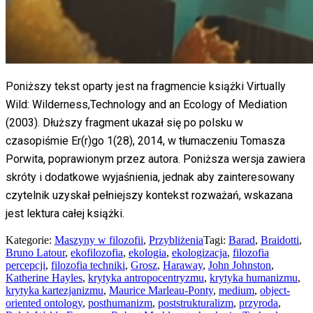
Poniższy tekst oparty jest na fragmencie książki Virtually
Wild: Wilderness,Technology and an Ecology of Mediation
(2003). Dłuższy fragment ukazał się po polsku w
czasopiśmie Er(r)go 1(28), 2014, w tłumaczeniu Tomasza
Porwita, poprawionym przez autora. Poniższa wersja zawiera
skróty i dodatkowe wyjaśnienia, jednak aby zainteresowany
czytelnik uzyskał pełniejszy kontekst rozważań, wskazana
jest lektura całej książki.
Kategorie:
Maszyny w filozofii
,
Przybliżenia
Tagi:
Barad
,
Braidotti
,
Bruno Latour
,
ekofilozofia
,
ekologia
,
ekologizacja
,
filozofia
percepcji
,
filozofia techniki
,
Grosz
,
Haraway
,
John Johnston
,
Katherine Hayles
,
krytyka antropocentryzmu
,
krytyka humanizmu
,
krytyka kartezjanizmu
,
Maurice Marleau-Ponty
,
medium
,
object-
oriented ontology
,
posthumanizm
,
poststrukturalizm
,
przyroda
,