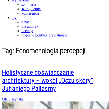
wydarzenia
seminaria
szkoły letnie
konferencje
my
o nas
dla autorek
licencja
więcej o polityce prywatności
Tag:
Fenomenologia percepcji
Holistyczne doświadczanie
architektury – wokół „Oczu skóry”
Juhaniego Pallasmy
Posted
Ola Uszyńska
on
21/03/2016
10/05/2016