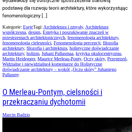
wydawałoby się truistyczne spostrzeżenia stanowią
podstawę dla rozwoju teorii architektury, które wykorzystując
fenomenologiczny […]
Kategorie:
Eseje
Tagi:
Architektura i zmysły
,
Architektura
współczesna
,
design
,
Estetyka i poszukiwanie znaczeń w
przestrzeniach architektonicznych
,
fenomenologia architektury
,
fenomenologia cielesności
,
Fenomenologia percepcji
,
filozofia
architektury
,
filozofia i architektura
,
holistyczne doświadczanie
architektury
,
holizm
,
Juhani Pallasmaa
,
krytyka okulocentryzmu
,
Martin Heidegger
,
Maurice Merleau-Ponty
,
Oczy skóry
,
Przestrzeń
,
Widzialne i niewidzialne
4 komentarze
do Holistyczne
doświadczanie architektury – wokół „Oczu skóry” Juhaniego
Pallasmy
O Merleau-Pontym, cielsności i
przekraczaniu dychotomii
Posted
Marcin Badzio
on
01/06/2014
20/02/2016