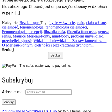
stronę nowego, dopiero rodzącego się projektu
filozoficznego. Chociaż jest on po części obecny w dziełach
w pełni […]
Kategorie:
Bez kategorii
Tagi:
bycie w świecie
,
ciało
,
ciało własne
,
cielesność
,
fenomenologia
,
fenomenologia cielesności
,
Fenomenologia percepcji
,
filozofia ciała
,
filozofia francuska
,
geneza
sensu
,
Maurice Merleau-Ponty
,
mind-body
,
problem umysł-ciało
,
przedrefleksyjność
,
Widzialne i niewidzialne
Zostaw komentarz
on
O Merleau-Pontym, cielsności i przekraczaniu dychotomii
Szukaj
Szukaj
Subskrybuj
Adres e-mail
Zapisy
Zbudowane w WordPress
|
X Hub
by Wp Theme Space.