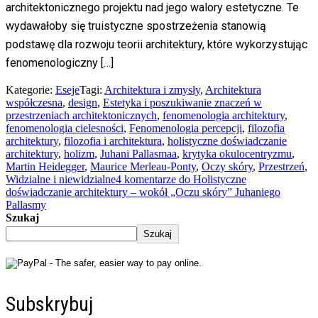
architektonicznego projektu nad jego walory estetyczne. Te
wydawałoby się truistyczne spostrzeżenia stanowią
podstawę dla rozwoju teorii architektury, które wykorzystując
fenomenologiczny […]
Kategorie:
Eseje
Tagi:
Architektura i zmysły
,
Architektura
współczesna
,
design
,
Estetyka i poszukiwanie znaczeń w
przestrzeniach architektonicznych
,
fenomenologia architektury
,
fenomenologia cielesności
,
Fenomenologia percepcji
,
filozofia
architektury
,
filozofia i architektura
,
holistyczne doświadczanie
architektury
,
holizm
,
Juhani Pallasmaa
,
krytyka okulocentryzmu
,
Martin Heidegger
,
Maurice Merleau-Ponty
,
Oczy skóry
,
Przestrzeń
,
Widzialne i niewidzialne
4 komentarze
do Holistyczne
doświadczanie architektury – wokół „Oczu skóry” Juhaniego
Pallasmy
Szukaj
Szukaj
Subskrybuj