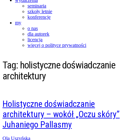
wydarzenia
seminaria
szkoły letnie
konferencje
my
o nas
dla autorek
licencja
więcej o polityce prywatności
Tag:
holistyczne doświadczanie
architektury
Holistyczne doświadczanie
architektury – wokół „Oczu skóry”
Juhaniego Pallasmy
Posted
Ola Uszyńska