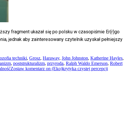
łuższy fragment ukazał się po polsku w czasopiśmie Er(r)go
ia, jednak aby zainteresowany czytelnik uzyskał pełniejszy
lozofia techniki
,
Grosz
,
Haraway
,
John Johnston
,
Katherine Hayles
,
anizm
,
poststrukturalizm
,
przyroda
,
Ralph Waldo Emerson
,
Robert
alność
Zostaw komentarz
on (Eko)krytyka czystej percepcji