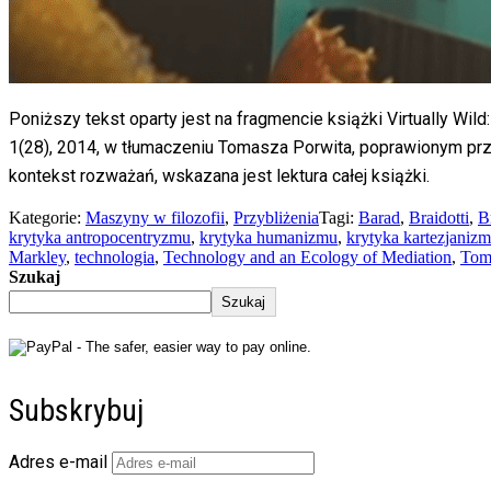
Poniższy tekst oparty jest na fragmencie książki Virtually Wi
1(28), 2014, w tłumaczeniu Tomasza Porwita, poprawionym prze
kontekst rozważań, wskazana jest lektura całej książki.
Kategorie:
Maszyny w filozofii
,
Przybliżenia
Tagi:
Barad
,
Braidotti
,
B
krytyka antropocentryzmu
,
krytyka humanizmu
,
krytyka kartezjaniz
Markley
,
technologia
,
Technology and an Ecology of Mediation
,
Tom
Szukaj
Szukaj
Subskrybuj
Adres e-mail