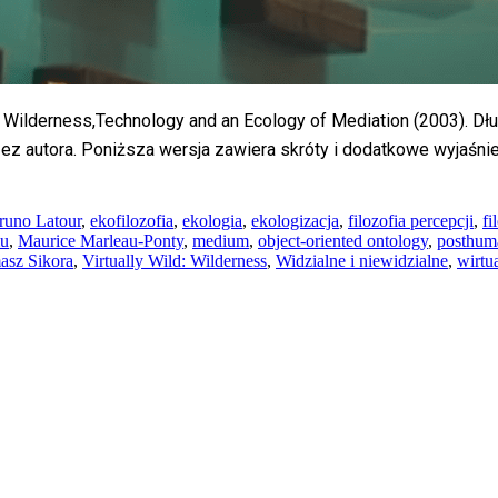
ld: Wilderness,Technology and an Ecology of Mediation (2003). D
z autora. Poniższa wersja zawiera skróty i dodatkowe wyjaśnien
runo Latour
,
ekofilozofia
,
ekologia
,
ekologizacja
,
filozofia percepcji
,
fi
mu
,
Maurice Marleau-Ponty
,
medium
,
object-oriented ontology
,
posthum
asz Sikora
,
Virtually Wild: Wilderness
,
Widzialne i niewidzialne
,
wirtu