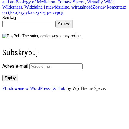
and an Ecology of Mediation
,
Tomasz Sikora
,
Virtually Wild:
Wilderness
,
Widzialne i niewidzialne
,
wirtualność
Zostaw komentarz
on (Eko)krytyka czystej percepcji
Szukaj
Szukaj
Subskrybuj
Adres e-mail
Zapisy
Zbudowane w WordPress
|
X Hub
by Wp Theme Space.