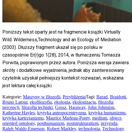
Poniższy tekst oparty jest na fragmencie książki Virtually
Wild: Wilderness,Technology and an Ecology of Mediation
(2003). Dłuższy fragment ukazał się po polsku w
czasopiśmie Er(r)go 1(28), 2014, w tłumaczeniu Tomasza
Porwita, poprawionym przez autora. Poniższa wersja zawiera
skróty i dodatkowe wyjaśnienia, jednak aby zainteresowany
czytelnik uzyskał pełniejszy kontekst rozważań, wskazana
jest lektura całej książki.
Kategorie:
Maszyny w filozofii
,
Przybliżenia
Tagi:
Barad
,
Braidotti
,
Bruno Latour
,
ekofilozofia
,
ekologia
,
ekologizacja
,
filozofia
percepcji
,
filozofia techniki
,
Grosz
,
Haraway
,
John Johnston
,
Katherine Hayles
,
krytyka antropocentryzmu
,
krytyka humanizmu
,
krytyka kartezjanizmu
,
Maurice Marleau-Ponty
,
medium
,
object-
oriented ontology
,
posthumanizm
,
poststrukturalizm
,
przyroda
,
Ralph Waldo Emerson
,
Robert Markley
,
technologia
,
Technology