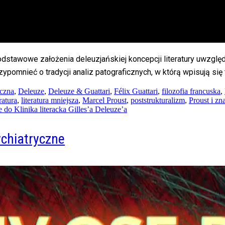
dstawowe założenia deleuzjańskiej koncepcji literatury uwzględ
rzypomnieć o tradycji analiz patograficznych, w którą wpisują się
iczna
,
Deleuze
,
Deleuze & Guattari
,
Félix Guattari
,
filozofia francuska
,
eratura
,
literatura mniejsza
,
Marcel Proust
,
poststrukturalizm
,
Proust i zn
e
do Klinika literacka Gilles’a Deleuze’a
ychiatryczne