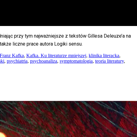
niając przy tym najważniejsze z tekstów Gillesa Deleuze’a na
 także liczne prace autora Logiki sensu.
Franz Kafka
,
Kafka. Ku literaturze mniejszej
,
klinika literacka
,
aki
,
psychiatria
,
psychoanaliza
,
symptomatologia
,
teoria literatury
,