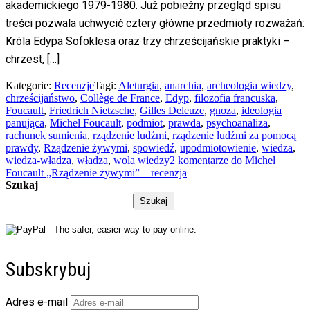
akademickiego 1979-1980. Już pobieżny przegląd spisu
treści pozwala uchwycić cztery główne przedmioty rozważań:
Króla Edypa Sofoklesa oraz trzy chrześcijańskie praktyki –
chrzest, […]
Kategorie:
Recenzje
Tagi:
Aleturgia
,
anarchia
,
archeologia wiedzy
,
chrześcijaństwo
,
Collège de France
,
Edyp
,
filozofia francuska
,
Foucault
,
Friedrich Nietzsche
,
Gilles Deleuze
,
gnoza
,
ideologia
panująca
,
Michel Foucault
,
podmiot
,
prawda
,
psychoanaliza
,
rachunek sumienia
,
rządzenie ludźmi
,
rządzenie ludźmi za pomocą
prawdy
,
Rządzenie żywymi
,
spowiedź
,
upodmiotowienie
,
wiedza
,
wiedza-władza
,
władza
,
wola wiedzy
2 komentarze
do Michel
Foucault „Rządzenie żywymi” – recenzja
Szukaj
Szukaj
Subskrybuj
Adres e-mail