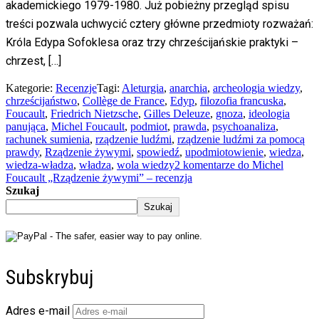
akademickiego 1979-1980. Już pobieżny przegląd spisu
treści pozwala uchwycić cztery główne przedmioty rozważań:
Króla Edypa Sofoklesa oraz trzy chrześcijańskie praktyki –
chrzest, […]
Kategorie:
Recenzje
Tagi:
Aleturgia
,
anarchia
,
archeologia wiedzy
,
chrześcijaństwo
,
Collège de France
,
Edyp
,
filozofia francuska
,
Foucault
,
Friedrich Nietzsche
,
Gilles Deleuze
,
gnoza
,
ideologia
panująca
,
Michel Foucault
,
podmiot
,
prawda
,
psychoanaliza
,
rachunek sumienia
,
rządzenie ludźmi
,
rządzenie ludźmi za pomocą
prawdy
,
Rządzenie żywymi
,
spowiedź
,
upodmiotowienie
,
wiedza
,
wiedza-władza
,
władza
,
wola wiedzy
2 komentarze
do Michel
Foucault „Rządzenie żywymi” – recenzja
Szukaj
Szukaj
Subskrybuj
Adres e-mail