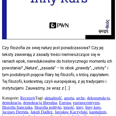
Czy filozofia ze swej natury jest ponadczasowa? Czy jej
teksty zawierają z zasady treści niemieszczące się w
ramach epok, nieredukowalne do historycznego momentu ich
powstania? „Natura”, „zasada” – to obok „prawdy”, „istoty” i
tym podobnych pojęcia-filary tej filozofii, o którą zapytałem.
Tej filozofii, konkretnej, czyli europejskiej, z jej tradycjami i
instytucjami. Zauważmy, że wraz z […]
Kategorie:
Recenzje
Tagi:
aktualność
,
aporia
,
arche
,
dekonstrukcja
,
demokracja
,
demokracja liberalna
,
Europa
,
europocentryzm
,
filozofia francuska
,
filozofia polityki
,
inność
,
inny
,
Inny kurs
,
Jacques Derrida
,
Jakub Dadlez
,
Jarosław Kaczyński
,
kapitalizm
,