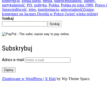
konstytucja
,
logika kursu
,
media
,
odpowiedzialność
,
pamięć
,
partykularność
,
PiS
,
polityka
,
Polska
,
Polska po roku 1989
,
Prawo i
Sprawiedliwość
,
telos
,
transformacja
,
uniwersalność
Zostaw
komentarz
on Jacques Derrida w Polsce ćwierć wieku później
Szukaj
Szukaj
Subskrybuj
Adres e-mail
Zapisy
Zbudowane w WordPress
|
X Hub
by Wp Theme Space.