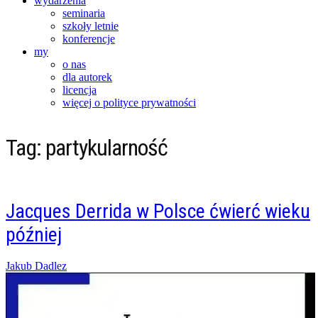
wydarzenia
seminaria
szkoły letnie
konferencje
my
o nas
dla autorek
licencja
więcej o polityce prywatności
Tag:
partykularność
Jacques Derrida w Polsce ćwierć wieku
później
Posted
Jakub Dadlez
on
09/09/2017
07/04/2018