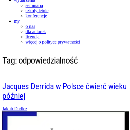
wydarzenia
seminaria
szkoły letnie
konferencje
my
o nas
dla autorek
licencja
więcej o polityce prywatności
Tag:
odpowiedzialność
Jacques Derrida w Polsce ćwierć wieku
później
Posted
Jakub Dadlez
on
09/09/2017
07/04/2018