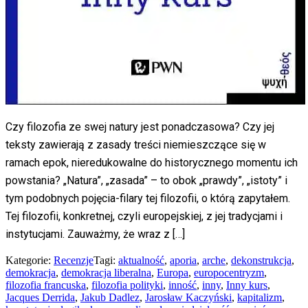
Czy filozofia ze swej natury jest ponadczasowa? Czy jej
teksty zawierają z zasady treści niemieszczące się w
ramach epok, nieredukowalne do historycznego momentu ich
powstania? „Natura”, „zasada” – to obok „prawdy”, „istoty” i
tym podobnych pojęcia-filary tej filozofii, o którą zapytałem.
Tej filozofii, konkretnej, czyli europejskiej, z jej tradycjami i
instytucjami. Zauważmy, że wraz z […]
Kategorie:
Recenzje
Tagi:
aktualność
,
aporia
,
arche
,
dekonstrukcja
,
demokracja
,
demokracja liberalna
,
Europa
,
europocentryzm
,
filozofia francuska
,
filozofia polityki
,
inność
,
inny
,
Inny kurs
,
Jacques Derrida
,
Jakub Dadlez
,
Jarosław Kaczyński
,
kapitalizm
,