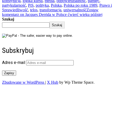
konstytucja
,
logika kursu
,
media
,
odpowiedzialność
,
pamięć
,
partykularność
,
PiS
,
polityka
,
Polska
,
Polska po roku 1989
,
Prawo i
Sprawiedliwość
,
telos
,
transformacja
,
uniwersalność
Zostaw
komentarz
on Jacques Derrida w Polsce ćwierć wieku później
Szukaj
Szukaj
Subskrybuj
Adres e-mail
Zapisy
Zbudowane w WordPress
|
X Hub
by Wp Theme Space.