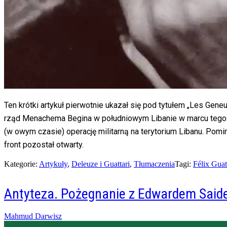
Ten krótki artykuł pierwotnie ukazał się pod tytułem „Les Gene
rząd Menachema Begina w południowym Libanie w marcu tegoż r
(w owym czasie) operację militarną na terytorium Libanu. Pomim
front pozostał otwarty.
Kategorie:
Artykuły
,
Deleuze i Guattari
,
Tłumaczenia
Tagi:
Félix Guat
Antyteza. Pożegnanie z Edwardem Sai
Posted
Mahmud Darwisz
on