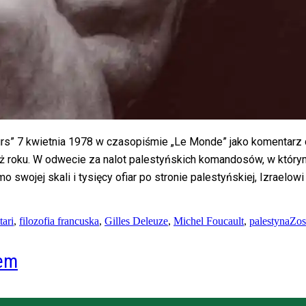
urs” 7 kwietnia 1978 w czasopiśmie „Le Monde” jako komentarz do
oku. W odwecie za nalot palestyńskich komandosów, w którym z
o swojej skali i tysięcy ofiar po stronie palestyńskiej, Izraelo
tari
,
filozofia francuska
,
Gilles Deleuze
,
Michel Foucault
,
palestyna
Zos
dem