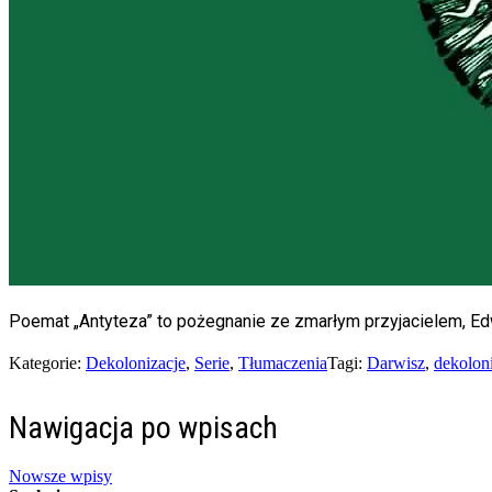
Poemat „Antyteza” to pożegnanie ze zmarłym przyjacielem, Edw
Kategorie:
Dekolonizacje
,
Serie
,
Tłumaczenia
Tagi:
Darwisz
,
dekolon
Nawigacja po wpisach
Nowsze wpisy