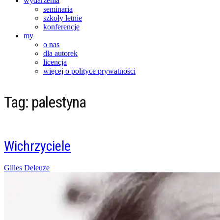
wydarzenia
seminaria
szkoły letnie
konferencje
my
o nas
dla autorek
licencja
więcej o polityce prywatności
Tag:
palestyna
Wichrzyciele
Posted
Gilles Deleuze
on
08/11/2023
08/11/2023