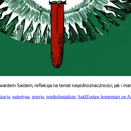
ardem Saidem, refleksja na temat niejednoznaczności, jak i mar
izacja
,
palestyna
,
poezja
,
postkolonializm
,
Said
Zostaw komentarz
on An