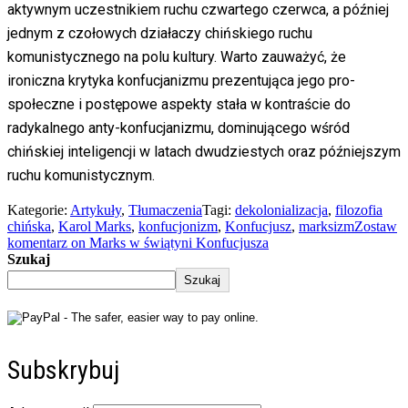
aktywnym uczestnikiem ruchu czwartego czerwca, a później
jednym z czołowych działaczy chińskiego ruchu
komunistycznego na polu kultury. Warto zauważyć, że
ironiczna krytyka konfucjanizmu prezentująca jego pro-
społeczne i postępowe aspekty stała w kontraście do
radykalnego anty-konfucjanizmu, dominującego wśród
chińskiej inteligencji w latach dwudziestych oraz późniejszym
ruchu komunistycznym.
Kategorie:
Artykuły
,
Tłumaczenia
Tagi:
dekolonializacja
,
filozofia
chińska
,
Karol Marks
,
konfucjonizm
,
Konfucjusz
,
marksizm
Zostaw
komentarz
on Marks w świątyni Konfucjusza
Szukaj
Szukaj
Subskrybuj