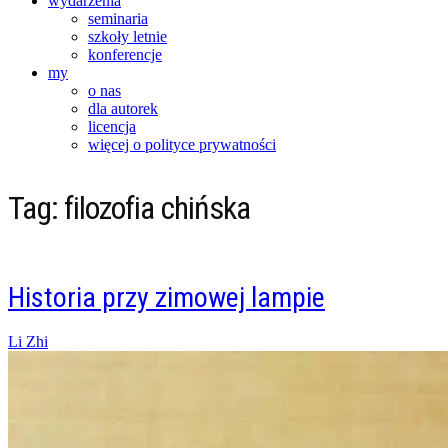
wydarzenia
seminaria
szkoły letnie
konferencje
my
o nas
dla autorek
licencja
więcej o polityce prywatności
Tag:
filozofia chińska
Historia przy zimowej lampie
Posted
Li Zhi
on
02/05/2023
04/05/2023