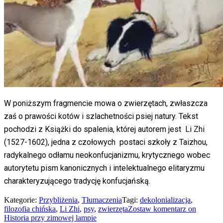
W poniższym fragmencie mowa o zwierzętach, zwłaszcza
zaś o prawości kotów i szlachetności psiej natury. Tekst
pochodzi z Książki do spalenia, której autorem jest Li Zhi
(1527-1602), jedna z czołowych postaci szkoły z Taizhou,
radykalnego odłamu neokonfucjanizmu, krytycznego wobec
autorytetu pism kanonicznych i intelektualnego elitaryzmu
charakteryzującego tradycję konfucjańską.
Kategorie:
Przybliżenia
,
Tłumaczenia
Tagi:
dekolonializacja
,
filozofia chińska
,
Li Zhi
,
psy
,
zwierzęta
Zostaw komentarz
on
Historia przy zimowej lampie