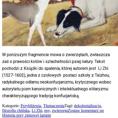
W poniższym fragmencie mowa o zwierzętach, zwłaszcza
zaś o prawości kotów i szlachetności psiej natury. Tekst
pochodzi z Książki do spalenia, której autorem jest Li Zhi
(1527-1602), jedna z czołowych postaci szkoły z Taizhou,
radykalnego odłamu neokonfucjanizmu, krytycznego wobec
autorytetu pism kanonicznych i intelektualnego elitaryzmu
charakteryzującego tradycję konfucjańską.
Kategorie:
Przybliżenia
,
Tłumaczenia
Tagi:
dekolonializacja
,
filozofia chińska
,
Li Zhi
,
psy
,
zwierzęta
Zostaw komentarz
on
Historia przy zimowej lampie