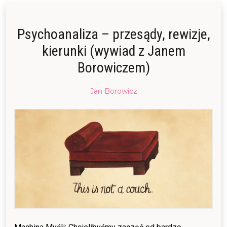
Psychoanaliza – przesądy, rewizje,
kierunki (wywiad z Janem
Borowiczem)
Posted
Jan Borowicz
on
29/04/2017
09/11/2021