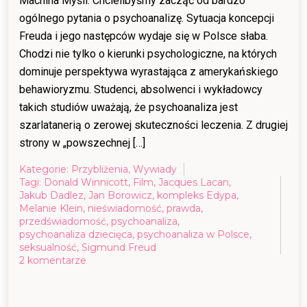
Machina Myśli: Chcielibyśmy zacząć od bardzo
ogólnego pytania o psychoanalizę. Sytuacja koncepcji
Freuda i jego następców wydaje się w Polsce słaba.
Chodzi nie tylko o kierunki psychologiczne, na których
dominuje perspektywa wyrastająca z amerykańskiego
behawioryzmu. Studenci, absolwenci i wykładowcy
takich studiów uważają, że psychoanaliza jest
szarlatanerią o zerowej skuteczności leczenia. Z drugiej
strony w „powszechnej […]
Kategorie:
Przybliżenia
,
Wywiady
Tagi:
Donald Winnicott
,
Film
,
Jacques Lacan
,
Jakub Dadlez
,
Jan Borowicz
,
kompleks Edypa
,
Melanie Klein
,
nieświadomość
,
prawda
,
przedświadomość
,
psychoanaliza
,
psychoanaliza dziecięca
,
psychoanaliza w Polsce
,
seksualność
,
Sigmund Freud
do
2 komentarze
Psychoanaliza
–
przesądy,