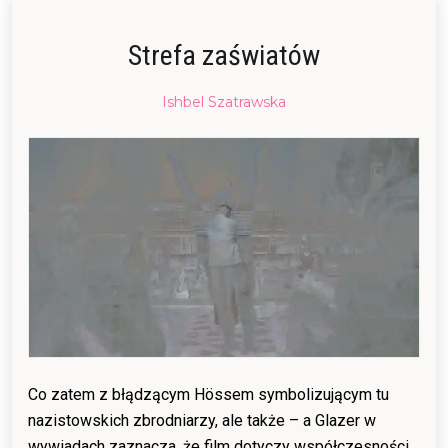
Strefa zaświatów
Posted
Ishbel Szatrawska
on
25/04/2024
25/04/2024
Co zatem z błądzącym Hössem symbolizującym tu
nazistowskich zbrodniarzy, ale także – a Glazer w
wywiadach zaznacza, że film dotyczy współczesności