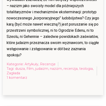
– nazizm jako swoisty model dla późniejszych
totalitaryzmów i mechanizmów eksterminacji: prototyp
nowoczesnego „korporacyjnego” ludobójstwa? Czy jego
karą (być może nawet wieczną?) jest poruszanie się po
przestrzeni symbolicznej, ni to Ogrodzie Edenu, ni to
Szeolu, ni Gehennie – zaledwie powidokach zaświatów,
które judaizm przeznacza swoim wyznawcom; to ciągłe
wstępowanie i zstępowanie w dół bez zaznania
spokoju?
Kategorie:
Artykuły
,
Recenzje
Tagi:
dusza
,
Film
,
judaizm
,
nazizm
,
recenzja
,
teologia
,
Zagłada
do
1 komentarz
Strefa
zaświatów