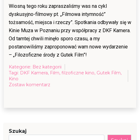
Wiosną tego roku zapraszaliśmy was na cykl
dyskusyjno-filmowy pt. „Filmowa intymność”
tożsamość, miejsca i rzeczy”. Spotkania odbywały się w
Kinie Muza w Poznaniu przy współpracy z DKF Kamera.
Od tamtej chwili minęło sporo czasu, a my
postanowiliśmy zaproponować wam nowe wydarzenie
– „Filozoficzne środy z Gutek Film”!
Kategorie:
Bez kategorii
Tagi:
DKF Kamera
,
Film
,
filzoficzne kino
,
Gutek Film
,
Kino
on
Zostaw komentarz
Filozoficzne
środy
z
Gutek
Film
Szukaj