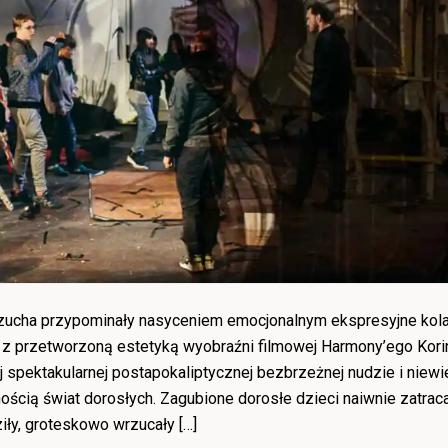
czucha przypominały nasyceniem emocjonalnym ekspresyjne kol
ę z przetworzoną estetyką wyobraźni filmowej Harmony’ego Korin
 spektakularnej postapokaliptycznej bezbrzeżnej nudzie i niewi
cią świat dorosłych. Zagubione dorosłe dzieci naiwnie zatrac
iły, groteskowo wrzucały […]