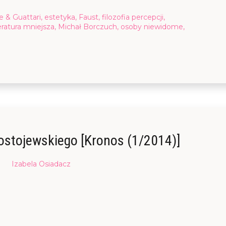
 & Guattari
,
estetyka
,
Faust
,
filozofia percepcji
,
teratura mniejsza
,
Michał Borczuch
,
osoby niewidome
,
ostojewskiego [Kronos (1/2014)]
Posted
Izabela Osiadacz
on
14/06/2014
20/02/2016