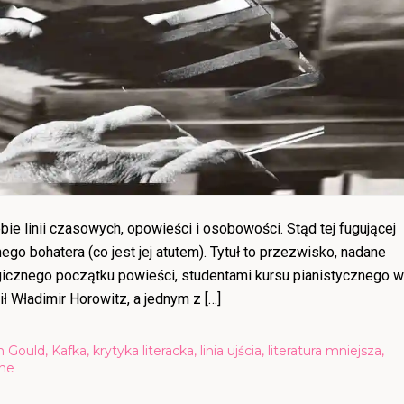
bie linii czasowych, opowieści i osobowości. Stąd tej fugującej
go bohatera (co jest jej atutem). Tytuł to przezwisko, nadane
ologicznego początku powieści, studentami kursu pianistycznego w
 Władimir Horowitz, a jednym z […]
n Gould
,
Kafka
,
krytyka literacka
,
linia ujścia
,
literatura mniejsza
,
zne