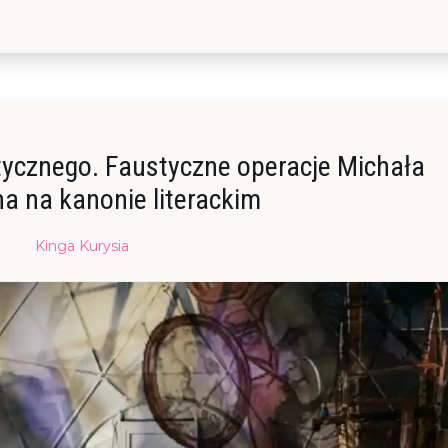
tycznego. Faustyczne operacje Michała
a na kanonie literackim
Posted
Kinga Kurysia
on
07/10/2017
04/05/2023