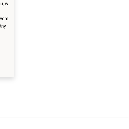
u, w
twem.
tny