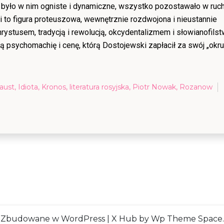
 było w nim ogniste i dynamiczne, wszystko pozostawało w ruch
i to figura proteuszowa, wewnętrznie rozdwojona i nieustannie
ystusem, tradycją i rewolucją, okcydentalizmem i słowianofils
 psychomachię i cenę, którą Dostojewski zapłacił za swój „okru
aust
,
Idiota
,
Kronos
,
literatura rosyjska
,
Piotr Nowak
,
Rozanow
Zbudowane w WordPress
|
X Hub
by Wp Theme Space.