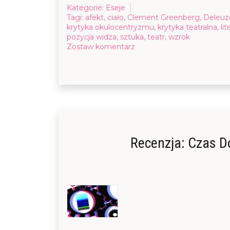
Kategorie:
Eseje
Tagi:
afekt
,
ciało
,
Clement Greenberg
,
Deleuze
krytyka okulocentryzmu
,
krytyka teatralna
,
li
pozycja widza
,
sztuka
,
teatr
,
wzrok
on
Zostaw komentarz
Pulsowanie
obrazu
politycznego.
Faustyczne
operacje
Michała
Borczucha
na
kanonie
Recenzja: Czas D
literackim