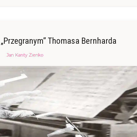
w „Przegranym” Thomasa Bernharda
Posted
Jan Kanty Zienko
on
04/02/2018
04/05/2023