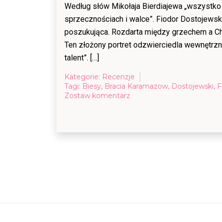
Według słów Mikołaja Bierdiajewa „wszystko
sprzecznościach i walce”. Fiodor Dostojewsk
poszukująca. Rozdarta między grzechem a Chr
Ten złożony portret odzwierciedla wewnętrzną
talent”. […]
Kategorie:
Recenzje
Tagi:
Biesy
,
Bracia Karamazow
,
Dostojewski
,
F
on
Zostaw komentarz
Recenzja:
Czas
Dostojewskiego
[Kronos
(1/2014)]