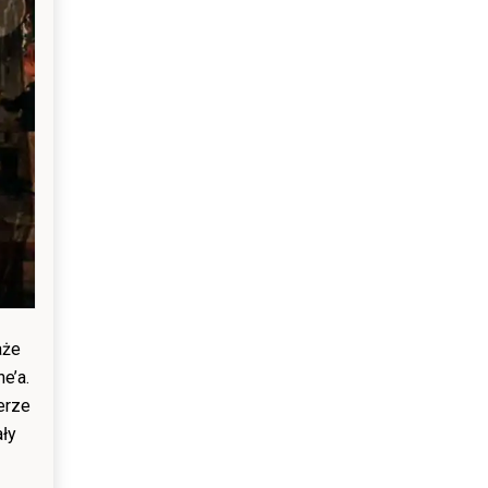
aże
e’a.
erze
ały