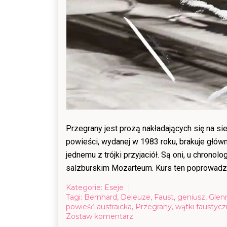
Przegrany jest prozą nakładających się na sie
powieści, wydanej w 1983 roku, brakuje główne
jednemu z trójki przyjaciół. Są oni, u chron
salzburskim Mozarteum. Kurs ten poprowadził
Kategorie:
Eseje
Tagi:
Bernhard
,
Deleuze
,
Faust
,
geniusz
,
Glen
powieść austraicka
,
Przegrany
,
wątki faustyc
on
Zostaw komentarz
Wątki