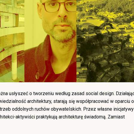
ożna usłyszeć o tworzeniu według zasad social design. Działają
iedzialność architektury, starają się współpracować w oparciu o
trzeb oddolnych ruchów obywatelskich. Przez własne inicjatywy 
chitekci-aktywiści praktykują architekturę świadomą. Zamiast