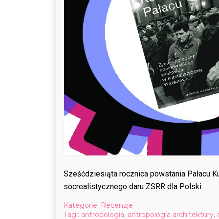
Sześćdziesiąta rocznica powstania Pałacu Ku
socrealistycznego daru ZSRR dla Polski.
Kategorie:
Recenzje
Tagi:
antropologia
,
antropologia architektury
,