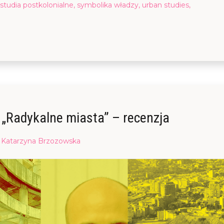
studia postkolonialne
,
symbolika władzy
,
urban studies
,
 „Radykalne miasta” – recenzja
Posted
Katarzyna Brzozowska
on
23/01/2016
07/02/2016