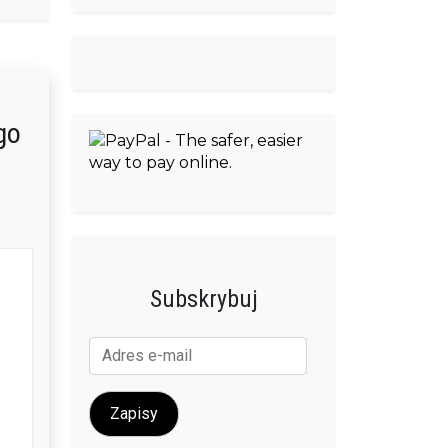
go
Subskrybuj
Adres
e-
mail
Zapisy