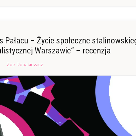
 Pałacu – Życie społeczne stalinowskie
listycznej Warszawie” – recenzja
Posted
Zoe Robakiewicz
on
30/01/2016
10/02/2016