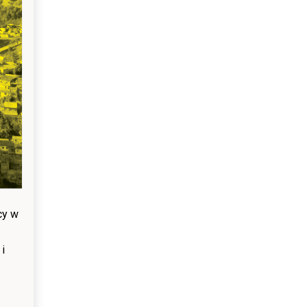
cy w
i