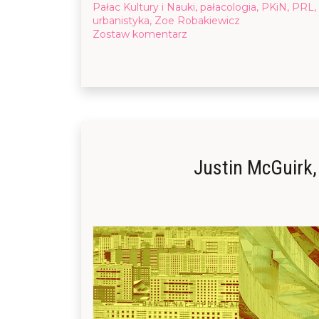
Pałac Kultury i Nauki
,
pałacologia
,
PKiN
,
PRL
,
urbanistyka
,
Zoe Robakiewicz
on
Zostaw komentarz
Michał
Murawski,
„Kompleks
Pałacu
–
Życie
społeczne
stalinowskiego
wieżowca
Justin McGuirk,
w
kapitalistycznej
Warszawie”
–
recenzja