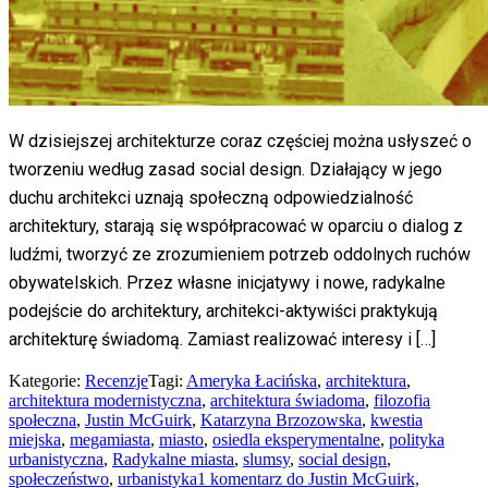
W dzisiejszej architekturze coraz częściej można usłyszeć o
tworzeniu według zasad social design. Działający w jego
duchu architekci uznają społeczną odpowiedzialność
architektury, starają się współpracować w oparciu o dialog z
ludźmi, tworzyć ze zrozumieniem potrzeb oddolnych ruchów
obywatelskich. Przez własne inicjatywy i nowe, radykalne
podejście do architektury, architekci-aktywiści praktykują
architekturę świadomą. Zamiast realizować interesy i […]
Kategorie:
Recenzje
Tagi:
Ameryka Łacińska
,
architektura
,
architektura modernistyczna
,
architektura świadoma
,
filozofia
społeczna
,
Justin McGuirk
,
Katarzyna Brzozowska
,
kwestia
miejska
,
megamiasta
,
miasto
,
osiedla eksperymentalne
,
polityka
urbanistyczna
,
Radykalne miasta
,
slumsy
,
social design
,
społeczeństwo
,
urbanistyka
1 komentarz
do Justin McGuirk,