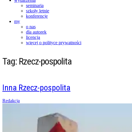
wydarzenia
seminaria
szkoły letnie
konferencje
my
o nas
dla autorek
licencja
więcej o polityce prywatności
Tag:
Rzecz-pospolita
Inna Rzecz-pospolita
Posted
Redakcja
on
16/11/2017
07/04/2018