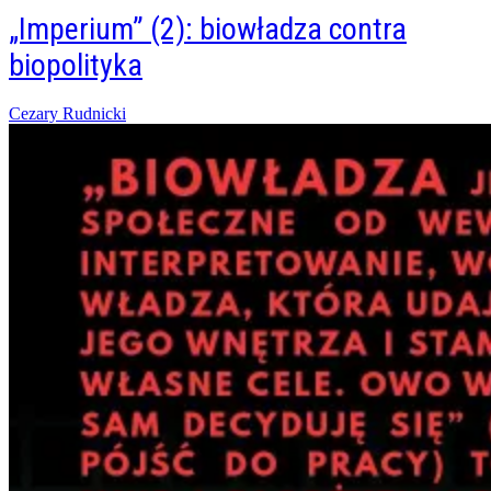
„Imperium” (2): biowładza contra
biopolityka
Posted
Cezary Rudnicki
on
17/10/2015
13/11/2021