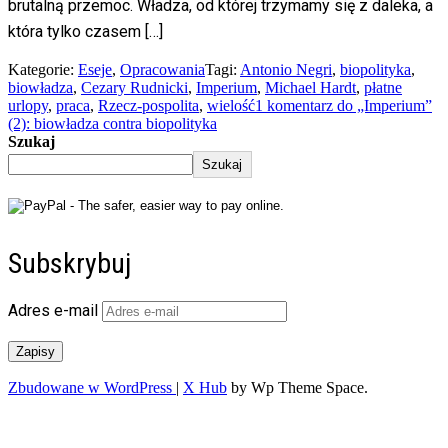
brutalną przemoc. Władza, od której trzymamy się z daleka, a
która tylko czasem […]
Kategorie:
Eseje
,
Opracowania
Tagi:
Antonio Negri
,
biopolityka
,
biowładza
,
Cezary Rudnicki
,
Imperium
,
Michael Hardt
,
płatne
urlopy
,
praca
,
Rzecz-pospolita
,
wielość
1 komentarz
do „Imperium”
(2): biowładza contra biopolityka
Szukaj
Szukaj
Subskrybuj
Adres e-mail
Zapisy
Zbudowane w WordPress
|
X Hub
by Wp Theme Space.