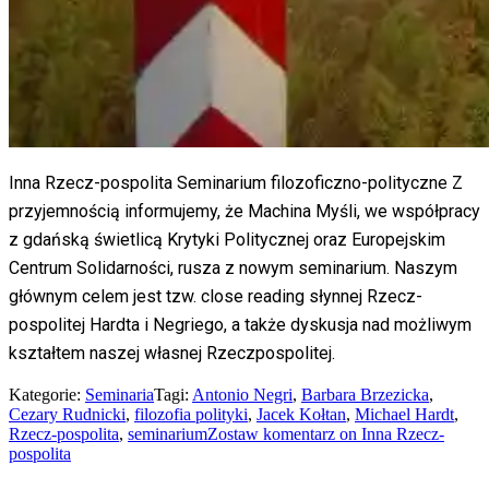
Inna Rzecz-pospolita Seminarium filozoficzno-polityczne Z
przyjemnością informujemy, że Machina Myśli, we współpracy
z gdańską świetlicą Krytyki Politycznej oraz Europejskim
Centrum Solidarności, rusza z nowym seminarium. Naszym
głównym celem jest tzw. close reading słynnej Rzecz-
pospolitej Hardta i Negriego, a także dyskusja nad możliwym
kształtem naszej własnej Rzeczpospolitej.
Kategorie:
Seminaria
Tagi:
Antonio Negri
,
Barbara Brzezicka
,
Cezary Rudnicki
,
filozofia polityki
,
Jacek Kołtan
,
Michael Hardt
,
Rzecz-pospolita
,
seminarium
Zostaw komentarz
on Inna Rzecz-
pospolita