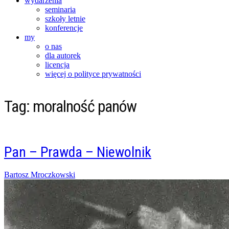
wydarzenia
seminaria
szkoły letnie
konferencje
my
o nas
dla autorek
licencja
więcej o polityce prywatności
Tag:
moralność panów
Pan – Prawda – Niewolnik
Posted
Bartosz Mroczkowski
on
11/03/2017
13/11/2021