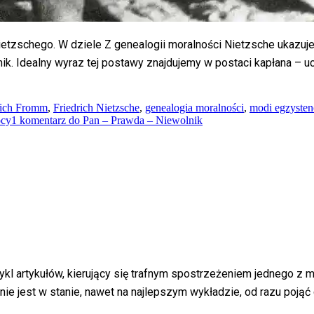
Nietzschego. W dziele Z genealogii moralności Nietzsche ukazuje
ik. Idealny wyraz tej postawy znajdujemy w postaci kapłana – uc
ich Fromm
,
Friedrich Nietzsche
,
genealogia moralności
,
modi egzysten
ocy
1 komentarz
do Pan – Prawda – Niewolnik
artykułów, kierujący się trafnym spostrzeżeniem jednego z moi
ie jest w stanie, nawet na najlepszym wykładzie, od razu pojąć ca