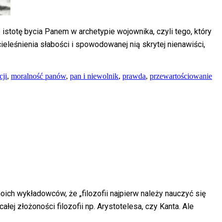
 istotę bycia Panem w archetypie wojownika, czyli tego, który
ieleśnienia słabości i spowodowanej nią skrytej nienawiści,
cji
,
moralność panów
,
pan i niewolnik
,
prawda
,
przewartościowanie
ch wykładowców, że „filozofii najpierw należy nauczyć się
łej złożoności filozofii np. Arystotelesa, czy Kanta. Ale