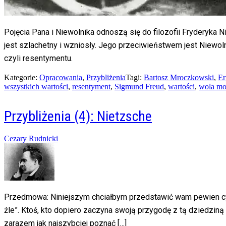
Pojęcia Pana i Niewolnika odnoszą się do filozofii Fryderyka 
jest szlachetny i wzniosły. Jego przeciwieństwem jest Niewoln
czyli resentymentu.
Kategorie:
Opracowania
,
Przybliżenia
Tagi:
Bartosz Mroczkowski
,
Er
wszystkich wartości
,
resentyment
,
Sigmund Freud
,
wartości
,
wola m
Przybliżenia (4): Nietzsche
Posted
Cezary Rudnicki
on
04/07/2014
20/02/2016
Przedmowa: Niniejszym chciałbym przedstawić wam pewien cykl 
źle”. Ktoś, kto dopiero zaczyna swoją przygodę z tą dziedziną n
zarazem jak najszybciej poznać […]