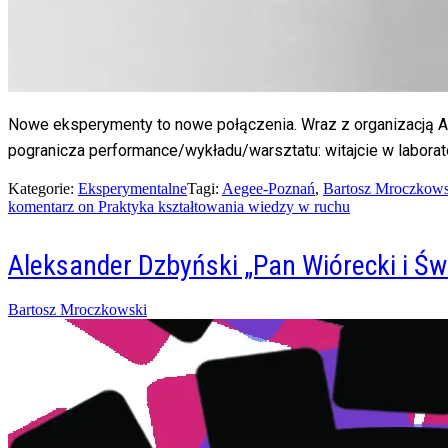
Nowe eksperymenty to nowe połączenia. Wraz z organizacją 
pogranicza performance/wykładu/warsztatu: witajcie w labora
Kategorie:
Eksperymentalne
Tagi:
Aegee-Poznań
,
Bartosz Mroczkows
komentarz
on Praktyka kształtowania wiedzy w ruchu
Aleksander Dzbyński „Pan Wiórecki i Św
Posted
Bartosz Mroczkowski
on
11/04/2015
07/02/2016