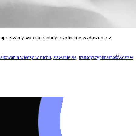
zapraszamy was na transdyscyplinarne wydarzenie z
tałtowania wiedzy w ruchu
,
stawanie się
,
transdyscyplinarność
Zostaw