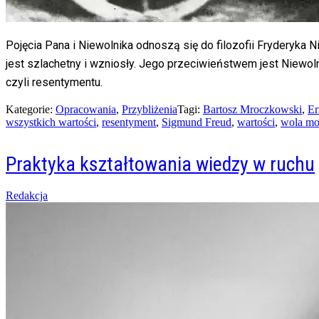
Pojęcia Pana i Niewolnika odnoszą się do filozofii Fryderyka 
jest szlachetny i wzniosły. Jego przeciwieństwem jest Niewoln
czyli resentymentu.
Kategorie:
Opracowania
,
Przybliżenia
Tagi:
Bartosz Mroczkowski
,
Er
wszystkich wartości
,
resentyment
,
Sigmund Freud
,
wartości
,
wola m
Praktyka kształtowania wiedzy w ruchu
Posted
Redakcja
on
15/01/2016
05/02/2016