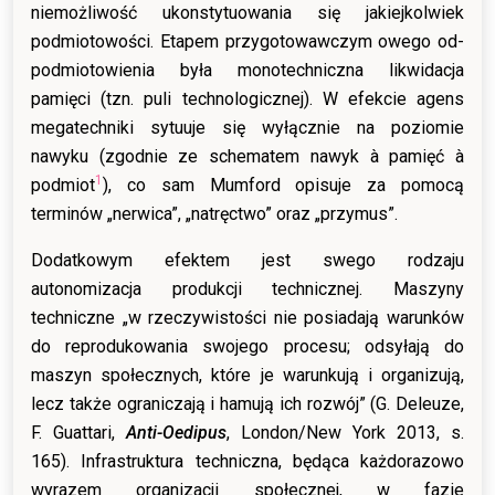
niemożliwość ukonstytuowania się jakiejkolwiek
podmiotowości. Etapem przygotowawczym owego od-
podmiotowienia była monotechniczna likwidacja
pamięci (tzn. puli technologicznej). W efekcie agens
megatechniki sytuuje się wyłącznie na poziomie
nawyku (zgodnie ze schematem nawyk à pamięć à
1
podmiot
), co sam Mumford opisuje za pomocą
terminów „nerwica”, „natręctwo” oraz „przymus”.
Dodatkowym efektem jest swego rodzaju
autonomizacja produkcji technicznej. Maszyny
techniczne „w rzeczywistości nie posiadają warunków
do reprodukowania swojego procesu; odsyłają do
maszyn społecznych, które je warunkują i organizują,
lecz także ograniczają i hamują ich rozwój” (G. Deleuze,
F. Guattari,
Anti-Oedipus
, London/New York 2013, s.
165). Infrastruktura techniczna, będąca każdorazowo
wyrazem organizacji społecznej, w fazie