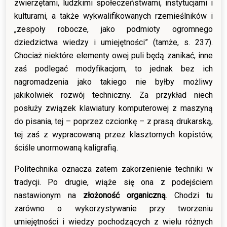
zwierzętami, ludzkimi społeczeństwami, instytucjami i
kulturami, a także wykwalifikowanych rzemieślników i
„zespoły robocze, jako podmioty ogromnego
dziedzictwa wiedzy i umiejętności” (tamże, s. 237).
Chociaż niektóre elementy owej puli będą zanikać, inne
zaś podlegać modyfikacjom, to jednak bez ich
nagromadzenia jako takiego nie byłby możliwy
jakikolwiek rozwój techniczny. Za przykład niech
posłuży związek klawiatury komputerowej z maszyną
do pisania, tej – poprzez czcionkę – z prasą drukarską,
tej zaś z wypracowaną przez klasztornych kopistów,
ściśle unormowaną kaligrafią.
Politechnika oznacza zatem zakorzenienie techniki w
tradycji. Po drugie, wiąże się ona z podejściem
nastawionym na
złożoność organiczną
. Chodzi tu
zarówno o wykorzystywanie przy tworzeniu
umiejętności i wiedzy pochodzących z wielu różnych