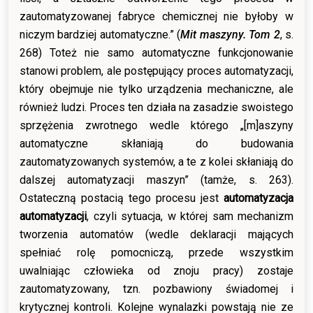
zautomatyzowanej fabryce chemicznej nie byłoby w
niczym bardziej automatyczne.” (
Mit maszyny. Tom 2
, s.
268) Toteż nie samo automatyczne funkcjonowanie
stanowi problem, ale postępujący proces automatyzacji,
który obejmuje nie tylko urządzenia mechaniczne, ale
również ludzi. Proces ten działa na zasadzie swoistego
sprzężenia zwrotnego wedle którego „[m]aszyny
automatyczne skłaniają do budowania
zautomatyzowanych systemów, a te z kolei skłaniają do
dalszej automatyzacji maszyn” (tamże, s. 263).
Ostateczną postacią tego procesu jest
automatyzacja
automatyzacji
, czyli sytuacja, w której sam mechanizm
tworzenia automatów (wedle deklaracji mających
spełniać rolę pomocniczą, przede wszystkim
uwalniając człowieka od znoju pracy) zostaje
zautomatyzowany, tzn. pozbawiony świadomej i
krytycznej kontroli. Kolejne wynalazki powstają nie ze