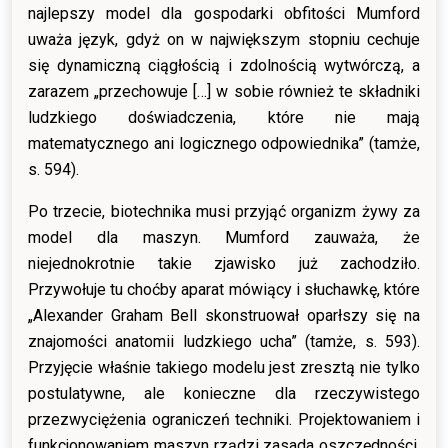
najlepszy model dla gospodarki obfitości Mumford
uważa język, gdyż on w największym stopniu cechuje
się dynamiczną ciągłością i zdolnością wytwórczą, a
zarazem „przechowuje […] w sobie również te składniki
ludzkiego doświadczenia, które nie mają
matematycznego ani logicznego odpowiednika” (tamże,
s. 594).
Po trzecie, biotechnika musi przyjąć organizm żywy za
model dla maszyn. Mumford zauważa, że
niejednokrotnie takie zjawisko już zachodziło.
Przywołuje tu choćby aparat mówiący i słuchawkę, które
„Alexander Graham Bell skonstruował oparłszy się na
znajomości anatomii ludzkiego ucha” (tamże, s. 593).
Przyjęcie właśnie takiego modelu jest zresztą nie tylko
postulatywne, ale konieczne dla rzeczywistego
przezwyciężenia ograniczeń techniki. Projektowaniem i
funkcjonowaniem maszyn rządzi zasada oszczędności.