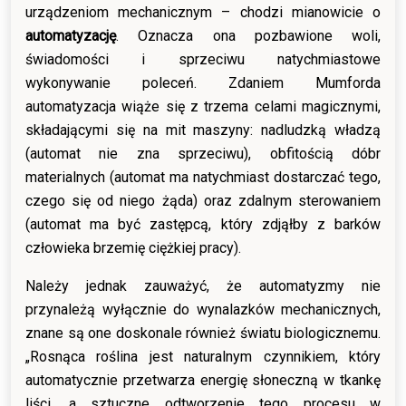
urządzeniom mechanicznym – chodzi mianowicie o
automatyzację
. Oznacza ona pozbawione woli,
świadomości i sprzeciwu natychmiastowe
wykonywanie poleceń. Zdaniem Mumforda
automatyzacja wiąże się z trzema celami magicznymi,
składającymi się na mit maszyny: nadludzką władzą
(automat nie zna sprzeciwu), obfitością dóbr
materialnych (automat ma natychmiast dostarczać tego,
czego się od niego żąda) oraz zdalnym sterowaniem
(automat ma być zastępcą, który zdjąłby z barków
człowieka brzemię ciężkiej pracy).
Należy jednak zauważyć, że automatyzmy nie
przynależą wyłącznie do wynalazków mechanicznych,
znane są one doskonale również światu biologicznemu.
„Rosnąca roślina jest naturalnym czynnikiem, który
automatycznie przetwarza energię słoneczną w tkankę
liści, a sztuczne odtworzenie tego procesu w