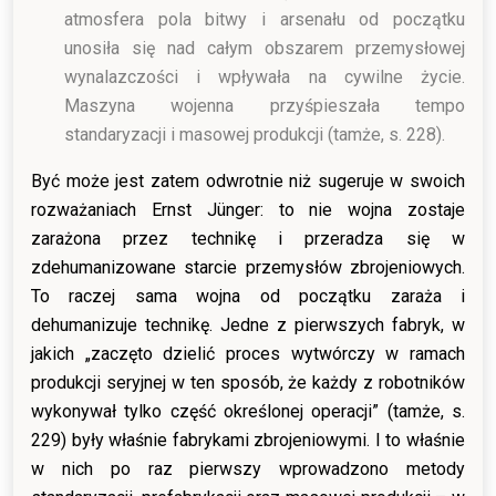
atmosfera pola bitwy i arsenału od początku
unosiła się nad całym obszarem przemysłowej
wynalazczości i wpływała na cywilne życie.
Maszyna wojenna przyśpieszała tempo
standaryzacji i masowej produkcji (tamże, s. 228).
Być może jest zatem odwrotnie niż sugeruje w swoich
rozważaniach Ernst Jünger: to nie wojna zostaje
zarażona przez technikę i przeradza się w
zdehumanizowane starcie przemysłów zbrojeniowych.
To raczej sama wojna od początku zaraża i
dehumanizuje technikę. Jedne z pierwszych fabryk, w
jakich „zaczęto dzielić proces wytwórczy w ramach
produkcji seryjnej w ten sposób, że każdy z robotników
wykonywał tylko część określonej operacji” (tamże, s.
229) były właśnie fabrykami zbrojeniowymi. I to właśnie
w nich po raz pierwszy wprowadzono metody