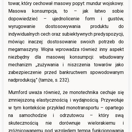
towar, który cechował masowy popyt: mundur wojskowy.
Masowa konsumpcja, to – jak łatwo sobie
dopowiedzieć – ujednolicenie form i gustów,
wyrugowanie dostosowywania produktu do
indywidualnych cech oraz subiektywnych predyspozycji,
mówiąc inaczej: dostosowanie swoich potrzeb do
megamaszyny. Wojna wprowadza również inny aspekt
niezbędny dla masowej konsumpcji: wbudowany
mechanizm „zużywania i niszczenia towarów jako
zabezpieczenie przed bankructwem spowodowanym
nadprodukcją” (tamże, s. 232).
Mumford uważa również, że monotechnika cechuje się
zmniejszoną elastycznością i wydajnością. Przywołuje
w tym kontekście przykład monotransportu – opartego
na samochodzie i odrzutowcu – który swą
skutecznością nie dorównuje wielorakiemu i
zróżnicowanemu pod względem tempa funkcjonowania