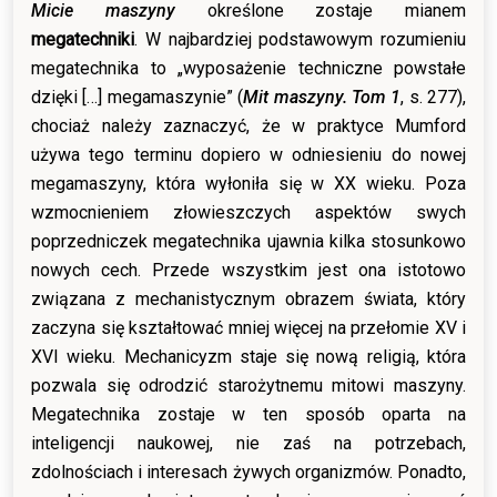
Micie maszyny
określone zostaje mianem
megatechniki
. W najbardziej podstawowym rozumieniu
megatechnika to „wyposażenie techniczne powstałe
dzięki […] megamaszynie” (
Mit maszyny. Tom 1
, s. 277),
chociaż należy zaznaczyć, że w praktyce Mumford
używa tego terminu dopiero w odniesieniu do nowej
megamaszyny, która wyłoniła się w XX wieku. Poza
wzmocnieniem złowieszczych aspektów swych
poprzedniczek megatechnika ujawnia kilka stosunkowo
nowych cech. Przede wszystkim jest ona istotowo
związana z mechanistycznym obrazem świata, który
zaczyna się kształtować mniej więcej na przełomie XV i
XVI wieku. Mechanicyzm staje się nową religią, która
pozwala się odrodzić starożytnemu mitowi maszyny.
Megatechnika zostaje w ten sposób oparta na
inteligencji naukowej, nie zaś na potrzebach,
zdolnościach i interesach żywych organizmów. Ponadto,