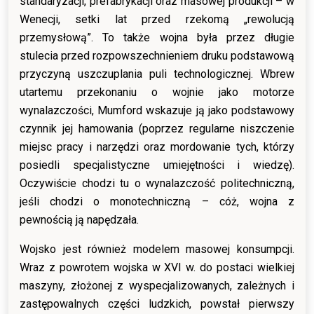
standaryzacji, prefabrykacji oraz masowej produkcji – w
Wenecji, setki lat przed rzekomą „rewolucją
przemysłową”. To także wojna była przez długie
stulecia przed rozpowszechnieniem druku podstawową
przyczyną uszczuplania puli technologicznej. Wbrew
utartemu przekonaniu o wojnie jako motorze
wynalazczości, Mumford wskazuje ją jako podstawowy
czynnik jej hamowania (poprzez regularne niszczenie
miejsc pracy i narzędzi oraz mordowanie tych, którzy
posiedli specjalistyczne umiejętności i wiedzę).
Oczywiście chodzi tu o wynalazczość politechniczną,
jeśli chodzi o monotechniczną – cóż, wojna z
pewnością ją napędzała.
Wojsko jest również modelem masowej konsumpcji.
Wraz z powrotem wojska w XVI w. do postaci wielkiej
maszyny, złożonej z wyspecjalizowanych, zależnych i
zastępowalnych części ludzkich, powstał pierwszy