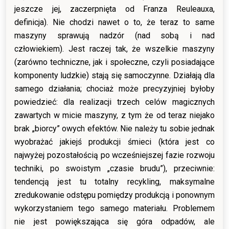
jeszcze jej, zaczerpnięta od Franza Reuleauxa,
definicja). Nie chodzi nawet o to, że teraz to same
maszyny sprawują nadzór (nad sobą i nad
człowiekiem). Jest raczej tak, że wszelkie maszyny
(zarówno techniczne, jak i społeczne, czyli posiadające
komponenty ludzkie) stają się samoczynne. Działają dla
samego działania; chociaż może precyzyjniej byłoby
powiedzieć: dla realizacji trzech celów magicznych
zawartych w micie maszyny, z tym że od teraz niejako
brak „biorcy” owych efektów. Nie należy tu sobie jednak
wyobrażać jakiejś produkcji śmieci (która jest co
najwyżej pozostałością po wcześniejszej fazie rozwoju
techniki, po swoistym „czasie brudu”), przeciwnie:
tendencją jest tu totalny recykling, maksymalne
zredukowanie odstępu pomiędzy produkcją i ponownym
wykorzystaniem tego samego materiału. Problemem
nie jest powiększająca się góra odpadów, ale