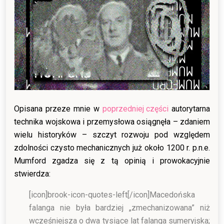
Opisana przeze mnie w
poprzedniej części
autorytarna
technika wojskowa i przemysłowa osiągnęła – zdaniem
wielu historyków – szczyt rozwoju pod względem
zdolności czysto mechanicznych już około 1200 r. p.n.e.
Mumford zgadza się z tą opinią i prowokacyjnie
stwierdza:
[icon]brook-icon-quotes-left[/icon]
Macedońska
falanga nie była bardziej „zmechanizowana” niż
wcześniejsza o dwa tysiące lat falanga sumeryjska;