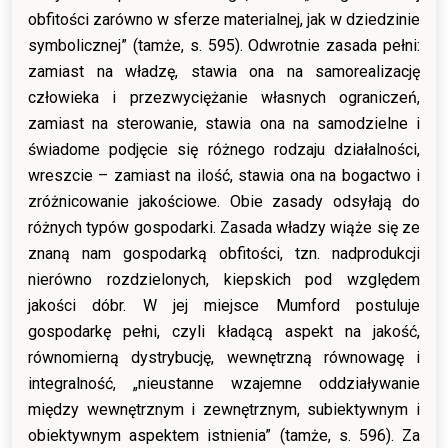
obfitości zarówno w sferze materialnej, jak w dziedzinie
symbolicznej” (tamże, s. 595). Odwrotnie zasada pełni:
zamiast na władzę, stawia ona na samorealizację
człowieka i przezwyciężanie własnych ograniczeń,
zamiast na sterowanie, stawia ona na samodzielne i
świadome podjęcie się różnego rodzaju działalności,
wreszcie – zamiast na ilość, stawia ona na bogactwo i
zróżnicowanie jakościowe. Obie zasady odsyłają do
różnych typów gospodarki. Zasada władzy wiąże się ze
znaną nam gospodarką obfitości, tzn. nadprodukcji
nierówno rozdzielonych, kiepskich pod względem
jakości dóbr. W jej miejsce Mumford postuluje
gospodarkę pełni, czyli kładącą aspekt na jakość,
równomierną dystrybucję, wewnętrzną równowagę i
integralność, „nieustanne wzajemne oddziaływanie
między wewnętrznym i zewnętrznym, subiektywnym i
obiektywnym aspektem istnienia” (tamże, s. 596). Za