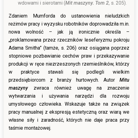
wdowami i sierotami (
Mit maszyny. Tom 2
, s. 205).
Zdaniem Mumforda do ustanowienia nieludzkich
reżimów pracy i wyzysku robotników doprowadziła m.in.
nowa wolność – jak ją ironicznie określa –
„proklamowana przez rzeczników leseferyzmu pokroju
Adama Smitha” (tamże, s. 206) oraz osiągana poprzez
stopniowe pozbawianie cechów praw i przekazywanie
produkcji w ręce niezrzeszonych rzemieślników, którzy
w praktyce stawali się podlegli wielkim
przedsiębiorcom z branży hurtowych. Autor
Mitu
maszyny
zwraca również uwagę na znaczenie
wytwarzania i używania narzędzi dla rozwoju
umysłowego człowieka. Wskazuje także na związek
pracy manualnej z ekspresją estetyczną oraz wiarą we
własne siły i zaradność, których nie daje praca przy
taśmie montażowej.