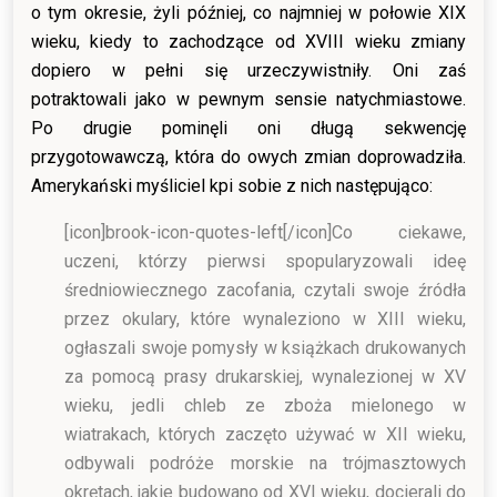
o tym okresie, żyli później, co najmniej w połowie XIX
wieku, kiedy to zachodzące od XVIII wieku zmiany
dopiero w pełni się urzeczywistniły. Oni zaś
potraktowali jako w pewnym sensie natychmiastowe.
Po drugie pominęli oni długą sekwencję
przygotowawczą, która do owych zmian doprowadziła.
Amerykański myśliciel kpi sobie z nich następująco:
[icon]brook-icon-quotes-left[/icon]
Co ciekawe,
uczeni, którzy pierwsi spopularyzowali ideę
średniowiecznego zacofania, czytali swoje źródła
przez okulary, które wynaleziono w XIII wieku,
ogłaszali swoje pomysły w książkach drukowanych
za pomocą prasy drukarskiej, wynalezionej w XV
wieku, jedli chleb ze zboża mielonego w
wiatrakach, których zaczęto używać w XII wieku,
odbywali podróże morskie na trójmasztowych
okrętach, jakie budowano od XVI wieku, docierali do