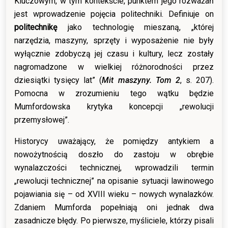
Kluczowym, w tym kontekście, punktem jego rozważań
jest wprowadzenie pojęcia politechniki. Definiuje on
politechnikę
jako technologię mieszaną, „której
narzędzia, maszyny, sprzęty i wyposażenie nie były
wyłącznie zdobyczą jej czasu i kultury, lecz zostały
nagromadzone w wielkiej różnorodności przez
dziesiątki tysięcy lat” (
Mit maszyny. Tom 2
, s. 207).
Pomocna w zrozumieniu tego wątku będzie
Mumfordowska krytyka koncepcji „rewolucji
przemysłowej”.
Historycy uważający, że pomiędzy antykiem a
nowożytnością doszło do zastoju w obrębie
wynalazczości technicznej, wprowadzili termin
„rewolucji technicznej” na opisanie sytuacji lawinowego
pojawiania się – od XVIII wieku – nowych wynalazków.
Zdaniem Mumforda popełniają oni jednak dwa
zasadnicze błędy. Po pierwsze, myśliciele, którzy pisali