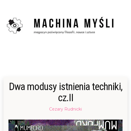
Skip
to
content
Dwa modusy istnienia techniki,
cz.II
Posted
Cezary Rudnicki
on
09/05/2015
04/05/2023