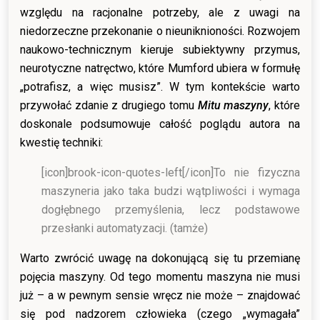
względu na racjonalne potrzeby, ale z uwagi na
niedorzeczne przekonanie o nieuniknioności. Rozwojem
naukowo-technicznym kieruje subiektywny przymus,
neurotyczne natręctwo, które Mumford ubiera w formułę
„potrafisz, a więc musisz”. W tym kontekście warto
przywołać zdanie z drugiego tomu
Mitu maszyny
, które
doskonale podsumowuje całość poglądu autora na
kwestię techniki:
[icon]brook-icon-quotes-left[/icon]
To nie fizyczna
maszyneria jako taka budzi wątpliwości i wymaga
dogłębnego przemyślenia, lecz podstawowe
przesłanki automatyzacji. (tamże)
Warto zwrócić uwagę na dokonującą się tu przemianę
pojęcia maszyny. Od tego momentu maszyna nie musi
już – a w pewnym sensie wręcz nie może – znajdować
się pod nadzorem człowieka (czego „wymagała”