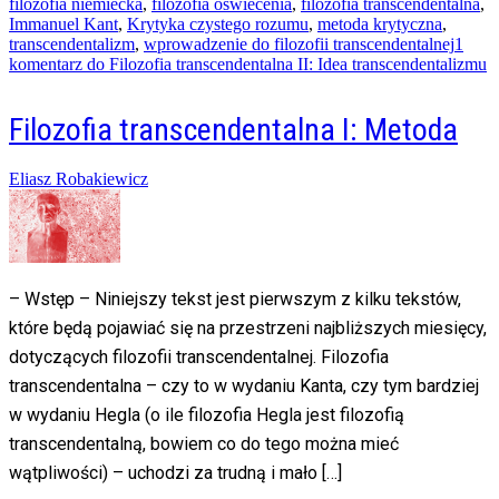
filozofia niemiecka
,
filozofia oświecenia
,
filozofia transcendentalna
,
Immanuel Kant
,
Krytyka czystego rozumu
,
metoda krytyczna
,
transcendentalizm
,
wprowadzenie do filozofii transcendentalnej
1
komentarz
do Filozofia transcendentalna II: Idea transcendentalizmu
Filozofia transcendentalna I: Metoda
Posted
Eliasz Robakiewicz
on
20/09/2014
18/03/2016
– Wstęp – Niniejszy tekst jest pierwszym z kilku tekstów,
które będą pojawiać się na przestrzeni najbliższych miesięcy,
dotyczących filozofii transcendentalnej. Filozofia
transcendentalna – czy to w wydaniu Kanta, czy tym bardziej
w wydaniu Hegla (o ile filozofia Hegla jest filozofią
transcendentalną, bowiem co do tego można mieć
wątpliwości) – uchodzi za trudną i mało […]