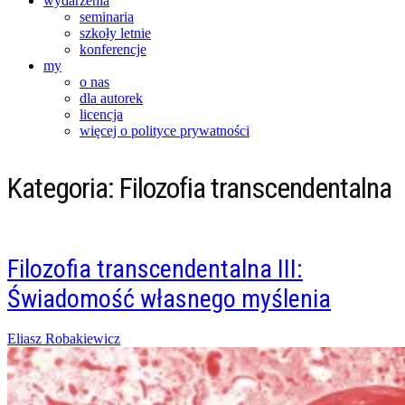
wydarzenia
seminaria
szkoły letnie
konferencje
my
o nas
dla autorek
licencja
więcej o polityce prywatności
Kategoria:
Filozofia transcendentalna
Filozofia transcendentalna III:
Świadomość własnego myślenia
Posted
Eliasz Robakiewicz
on
18/04/2015
07/02/2016