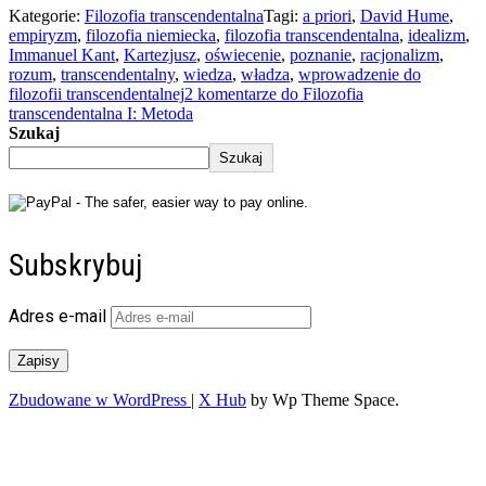
Kategorie:
Filozofia transcendentalna
Tagi:
a priori
,
David Hume
,
empiryzm
,
filozofia niemiecka
,
filozofia transcendentalna
,
idealizm
,
Immanuel Kant
,
Kartezjusz
,
oświecenie
,
poznanie
,
racjonalizm
,
rozum
,
transcendentalny
,
wiedza
,
władza
,
wprowadzenie do
filozofii transcendentalnej
2 komentarze
do Filozofia
transcendentalna I: Metoda
Szukaj
Szukaj
Subskrybuj
Adres e-mail
Zapisy
Zbudowane w WordPress
|
X Hub
by Wp Theme Space.