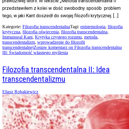
prawdziwej teorii. W tekście „Metoda transcendentalna II”
przedstawiłem z kolei w dość swobodny sposób problem
tego, w jaki Kant doszedł do swojej filozofii krytycznej. […]
Kategorie:
Filozofia transcendentalna
Tagi:
epistemologia
,
filozofia
krytyczna
,
filozofia oświecenia
,
filozofia transcendentalna
,
Immanueal Kant
,
Krytyka czystego rozumu
,
metoda
,
transcendentalizm
,
wprowadzenie do filozofii
transcendentalnej
Zostaw komentarz
on Filozofia transcendentalna
III: Świadomość własnego myślenia
Filozofia transcendentalna II: Idea
transcendentalizmu
Posted
Eliasz Robakiewicz
on
29/03/2015
22/06/2022