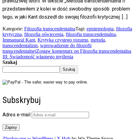
prawdziwej teorii. W tekście „Metoda transcendentalna II”
przedstawiłem z kolei w dość swobodny sposób problem
tego, w jaki Kant doszedł do swojej filozofii krytycznej. […]
Kategorie:
Filozofia transcendentalna
Tagi:
epistemologia
,
filozofia
krytyczna
,
filozofia oświecenia
,
filozofia transcendentalna
,
Immanueal Kant
,
Krytyka czystego rozumu
,
metoda
,
transcendentalizm
,
wprowadzenie do filozofii
transcendentalnej
Zostaw komentarz
on Filozofia transcendentalna
III: Świadomość własnego myślenia
Szukaj
Szukaj
Subskrybuj
Adres e-mail
Zapisy
Zbudowane w WordPress
|
X Hub
by Wp Theme Space.