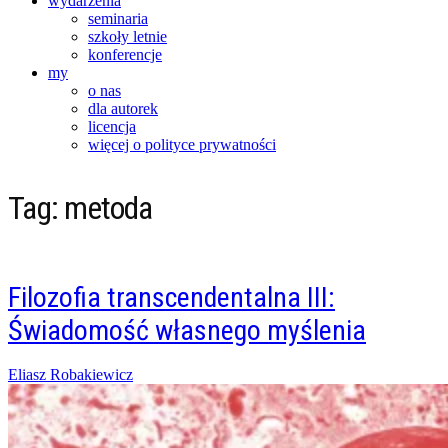
wydarzenia
seminaria
szkoły letnie
konferencje
my
o nas
dla autorek
licencja
więcej o polityce prywatności
Tag:
metoda
Filozofia transcendentalna III:
Świadomość własnego myślenia
Posted
Eliasz Robakiewicz
on
18/04/2015
07/02/2016