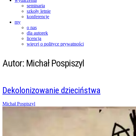
wydarzenia
seminaria
szkoły letnie
konferencje
my
o nas
dla autorek
licencja
więcej o polityce prywatności
Autor:
Michał Pospiszyl
Dekolonizowanie dzieciństwa
Posted
Michał Pospiszyl
on
25/12/2021
10/01/2024