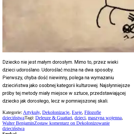
Dziecko nie jest małym dorosłym. Mimo to, przez wieki
dzieci udoroślano. Udoroślać można na dwa sposoby.
Pierwszy, chyba dość niewinny, polega na wymazaniu
dzieciństwa jako osobnej kategorii kulturowej. Najsłynniejsze
próby tej metody miały miejsce w sztuce, przedstawiającej
dziecko jak dorosłego, lecz w pomniejszonej skali.
Kategorie:
Artykuły
,
Dekolonizacje
,
Eseje
,
Filozofie
dzieciństwa
Tagi:
Deleuze & Guattari
,
dzieci
,
maszyna wojenna
,
Walter Benjamin
Zostaw komentarz
on Dekolonizowanie
dzieciństwa
Szukaj