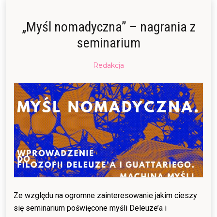
„Myśl nomadyczna” – nagrania z
seminarium
Posted
Redakcja
on
13/11/2015
05/02/2016
Ze względu na ogromne zainteresowanie jakim cieszy
się seminarium poświęcone myśli Deleuze’a i