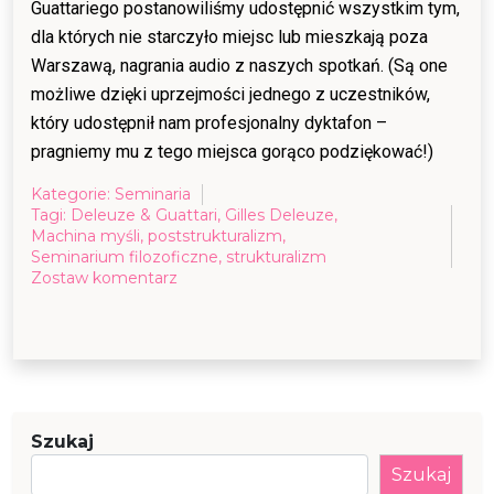
Guattariego postanowiliśmy udostępnić wszystkim tym,
dla których nie starczyło miejsc lub mieszkają poza
Warszawą, nagrania audio z naszych spotkań. (Są one
możliwe dzięki uprzejmości jednego z uczestników,
który udostępnił nam profesjonalny dyktafon –
pragniemy mu z tego miejsca gorąco podziękować!)
Kategorie:
Seminaria
Tagi:
Deleuze & Guattari
,
Gilles Deleuze
,
Machina myśli
,
poststrukturalizm
,
Seminarium filozoficzne
,
strukturalizm
on
Zostaw komentarz
„Myśl
nomadyczna”
–
nagrania
z
seminarium
Szukaj
Szukaj