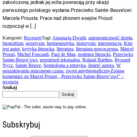
zakończona, jednak jej echa powracają przy okazji
pierwszego polskiego wydania Przeciwko Sainte-Beuve’owi
Marcela Prousta. Prace nad zbiorem esejów Proust
rozpoczął w […]
Kategorie:
Recenzje
Tagi:
Anastazja Dwulit
,
autonomiczność dzieła
,
biografizm
,
genetyzm
,
hermeneutyka
,
historyzm
,
interpretacja
,
Kim
jest autor
,
krytyka literacka
,
literatura
,
literatura nowoczesna
,
Marcel
Proust
,
Michel Foucault
,
Paul de Man
,
podmiot literacki
,
Przeciwko
Sainte-Beuve’owi
,
przestrzeń tekstualna
,
Roland Barthes
,
Ryszard
Nycz
,
Sainte Beuve
,
Semiologia a retoryka
,
śmierć autora
,
W
poszukiwaniu straconego czasu
,
zwrot antybiograficzny
Zostaw
komentarz
on Marcel Proust, „Przeciwko Sainte-Beuve’owi” –
recenzja
Szukaj
Szukaj
Subskrybuj