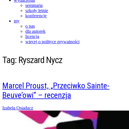
wydarzenia
seminaria
szkoły letnie
konferencje
my
o nas
dla autorek
licencja
więcej o polityce prywatności
Tag:
Ryszard Nycz
Marcel Proust, „Przeciwko Sainte-
Beuve’owi” – recenzja
Posted
Izabela Osiadacz
on
27/02/2016
27/02/2016