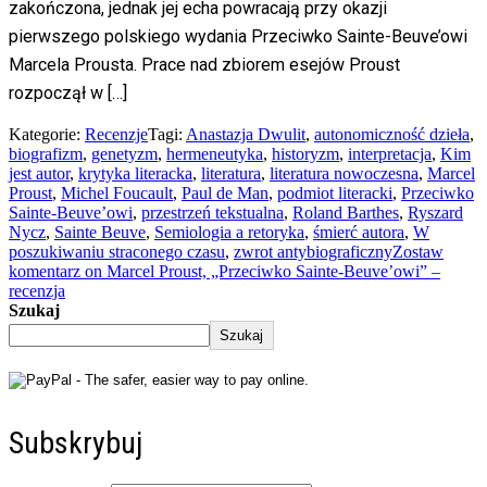
zakończona, jednak jej echa powracają przy okazji
pierwszego polskiego wydania Przeciwko Sainte-Beuve’owi
Marcela Prousta. Prace nad zbiorem esejów Proust
rozpoczął w […]
Kategorie:
Recenzje
Tagi:
Anastazja Dwulit
,
autonomiczność dzieła
,
biografizm
,
genetyzm
,
hermeneutyka
,
historyzm
,
interpretacja
,
Kim
jest autor
,
krytyka literacka
,
literatura
,
literatura nowoczesna
,
Marcel
Proust
,
Michel Foucault
,
Paul de Man
,
podmiot literacki
,
Przeciwko
Sainte-Beuve’owi
,
przestrzeń tekstualna
,
Roland Barthes
,
Ryszard
Nycz
,
Sainte Beuve
,
Semiologia a retoryka
,
śmierć autora
,
W
poszukiwaniu straconego czasu
,
zwrot antybiograficzny
Zostaw
komentarz
on Marcel Proust, „Przeciwko Sainte-Beuve’owi” –
recenzja
Szukaj
Szukaj
Subskrybuj