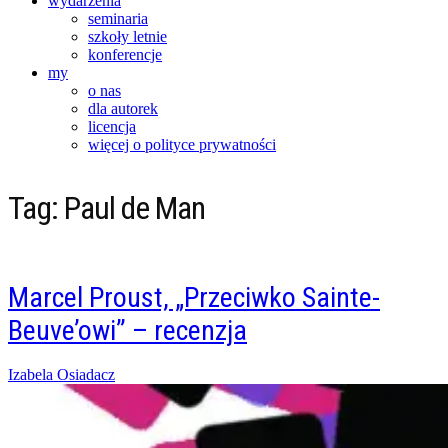
wydarzenia
seminaria
szkoły letnie
konferencje
my
o nas
dla autorek
licencja
więcej o polityce prywatności
Tag:
Paul de Man
Marcel Proust, „Przeciwko Sainte-
Beuve’owi” – recenzja
Posted
Izabela Osiadacz
on
27/02/2016
27/02/2016