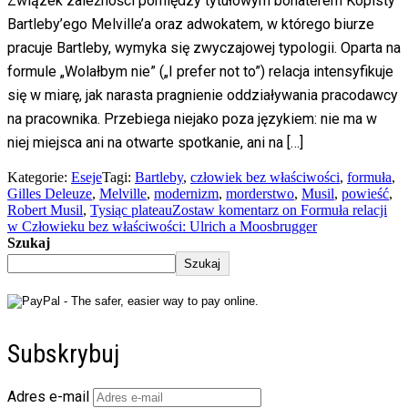
Związek zależności pomiędzy tytułowym bohaterem Kopisty
Bartleby’ego Melville’a oraz adwokatem, w którego biurze
pracuje Bartleby, wymyka się zwyczajowej typologii. Oparta na
formule „Wolałbym nie” („I prefer not to”) relacja intensyfikuje
się w miarę, jak narasta pragnienie oddziaływania pracodawcy
na pracownika. Przebiega niejako poza językiem: nie ma w
niej miejsca ani na otwarte spotkanie, ani na […]
Kategorie:
Eseje
Tagi:
Bartleby
,
człowiek bez właściwości
,
formuła
,
Gilles Deleuze
,
Melville
,
modernizm
,
morderstwo
,
Musil
,
powieść
,
Robert Musil
,
Tysiąc plateau
Zostaw komentarz
on Formuła relacji
w Człowieku bez właściwości: Ulrich a Moosbrugger
Szukaj
Szukaj
Subskrybuj
Adres e-mail