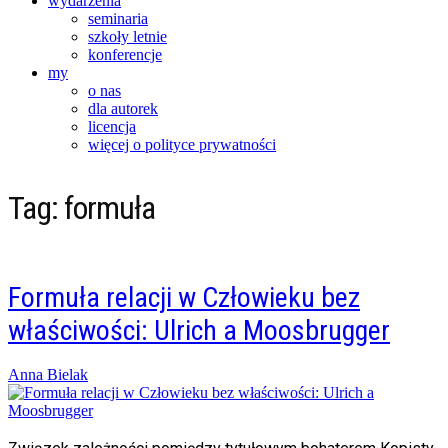
wydarzenia
seminaria
szkoły letnie
konferencje
my
o nas
dla autorek
licencja
więcej o polityce prywatności
Tag:
formuła
Formuła relacji w Człowieku bez
właściwości: Ulrich a Moosbrugger
Posted
Anna Bielak
on
19/02/2018
24/11/2021