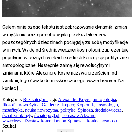
Celem niniejszego tekstu jest zobrazowanie dynamiki zmian
w myśleniu oraz sposobu w jaki przekształcenia w
poszczególnych dziedzinach pociągają za sobą modyfikacje
w innych. Wyjdę od średniowiecznej kosmologii, zaprezentuję
popularne w późnych wiekach średnich koncepcje polityczne i
antropologiczne. Następnie zajmę się rewolucyjnymi
zmianami, które Alexandre Koyre nazywa przejściem od
zamkniętego świata do nieskończonego wszechświata. Na
koniec […]
Kategorie:
Bez kategorii
Tagi:
Alexandre Koyre
,
antropologia
,
filozofia nowożytna
,
Galileusz
,
Kepler
,
Kopernik
,
kosmologia
,
metafizyka
,
nauka nowożytna
,
polityka
,
Spinoza
,
średniowiecze
,
świat zamknięty
,
światopogląd
,
Tomasz z Akwinu
,
wszechświat
Zostaw komentarz
on Spinoza a koniec kosmosu
Szukaj