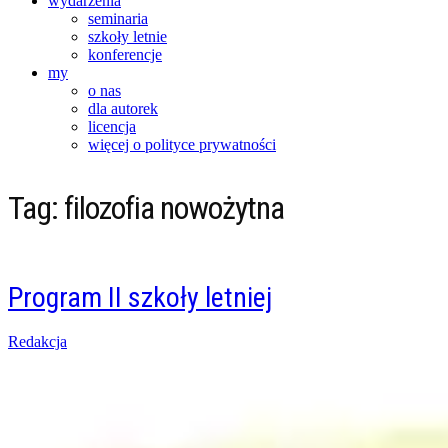
wydarzenia
seminaria
szkoły letnie
konferencje
my
o nas
dla autorek
licencja
więcej o polityce prywatności
Tag:
filozofia nowożytna
Program II szkoły letniej
Posted
Redakcja
on
15/04/2018
07/06/2018