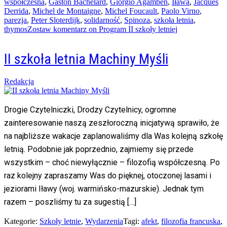
współczesna
,
Gaston Bachelard
,
Giorgio Agamben
,
Iława
,
Jacques
Derrida
,
Michel de Montaigne
,
Michel Foucault
,
Paolo Virno
,
parezja
,
Peter Sloterdijk
,
solidarność
,
Spinoza
,
szkoła letnia
,
thymos
Zostaw komentarz
on Program II szkoły letniej
II szkoła letnia Machiny Myśli
Posted
Redakcja
on
29/03/2018
13/11/2021
Drogie Czytelniczki, Drodzy Czytelnicy, ogromne
zainteresowanie naszą zeszłoroczną inicjatywą sprawiło, że
na najbliższe wakacje zaplanowaliśmy dla Was kolejną szkołę
letnią. Podobnie jak poprzednio, zajmiemy się przede
wszystkim – choć niewyłącznie – filozofią współczesną. Po
raz kolejny zapraszamy Was do pięknej, otoczonej lasami i
jeziorami Iławy (woj. warmińsko-mazurskie). Jednak tym
razem – poszliśmy tu za sugestią […]
Kategorie:
Szkoły letnie
,
Wydarzenia
Tagi:
afekt
,
filozofia francuska
,