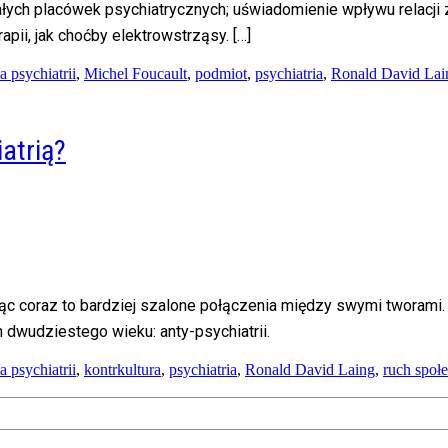
rzałych placówek psychiatrycznych; uświadomienie wpływu relac
ii, jak choćby elektrowstrząsy. […]
ia psychiatrii
,
Michel Foucault
,
podmiot
,
psychiatria
,
Ronald David Lai
iatrią?
jąc coraz to bardziej szalone połączenia między swymi tworami.
ch dwudziestego wieku: anty-psychiatrii.
ia psychiatrii
,
kontrkultura
,
psychiatria
,
Ronald David Laing
,
ruch społ