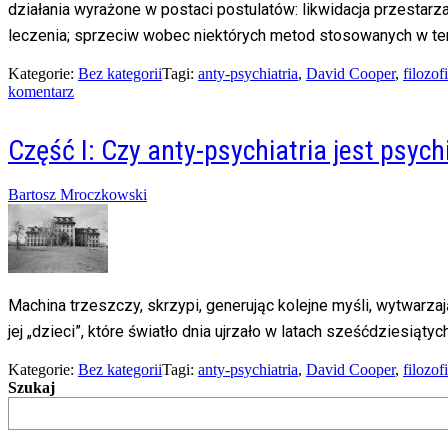
działania wyrażone w postaci postulatów: likwidacja przesta
leczenia; sprzeciw wobec niektórych metod stosowanych w terap
Kategorie:
Bez kategorii
Tagi:
anty-psychiatria
,
David Cooper
,
filozof
on
komentarz
Część
II:
Część I: Czy anty-psychiatria jest psych
Czy
anty-
psychiatria
Posted
Bartosz Mroczkowski
jest
on
psychiatrią?
09/05/2014
20/02/2016
Machina trzeszczy, skrzypi, generując kolejne myśli, wytwarza
jej „dzieci”, które światło dnia ujrzało w latach sześćdziesiąty
Kategorie:
Bez kategorii
Tagi:
anty-psychiatria
,
David Cooper
,
filozof
Szukaj