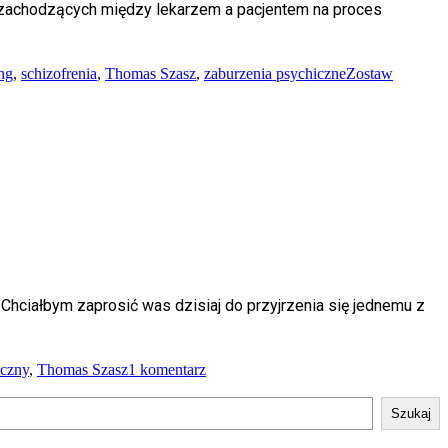
ji zachodzących między lekarzem a pacjentem na proces
ng
,
schizofrenia
,
Thomas Szasz
,
zaburzenia psychiczne
Zostaw
 Chciałbym zaprosić was dzisiaj do przyjrzenia się jednemu z
do
eczny
,
Thomas Szasz
1 komentarz
Część
I:
Szukaj
Czy
anty-