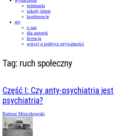
wydarzenia
seminaria
szkoły letnie
konferencje
my
o nas
dla autorek
licencja
więcej o polityce prywatności
Tag:
ruch społeczny
Część I: Czy anty-psychiatria jest
psychiatrią?
Posted
Bartosz Mroczkowski
on
09/05/2014
20/02/2016