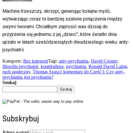
Machina trzeszczy, skrzypi, generując kolejne myśli,
wytwarzając coraz to bardziej szalone połączenia między
swymi tworami. Chciałbym zaprosić was dzisiaj do
przyjrzenia się jednemu z jej „dzieci”, które światło dnia
ujrzało w latach sześćdziesiątych dwudziestego wieku: anty-
psychiatrii.
Kategorie:
Bez kategorii
Tagi:
anty-psychiatria
,
David Cooper
,
filozofia psychiatrii
,
kontrkultura
,
psychiatria
,
Ronald David Laing
,
ruch społeczny
,
Thomas Szasz
1 komentarz
do Część I: Czy anty-
psychiatria jest psychiatrią?
Szukaj
Szukaj
Subskrybuj
Adres e-mail