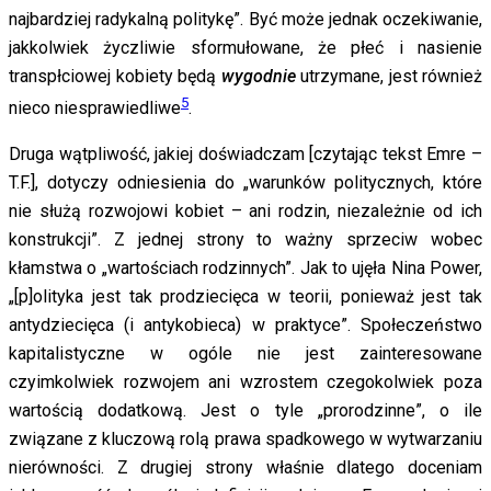
najbardziej radykalną politykę”. Być może jednak oczekiwanie,
jakkolwiek życzliwie sformułowane, że płeć i nasienie
transpłciowej kobiety będą
wygodnie
utrzymane, jest również
5
nieco niesprawiedliwe
.
Druga wątpliwość, jakiej doświadczam [czytając tekst Emre –
T.F.], dotyczy odniesienia do „warunków politycznych, które
nie służą rozwojowi kobiet – ani rodzin, niezależnie od ich
konstrukcji”. Z jednej strony to ważny sprzeciw wobec
kłamstwa o „wartościach rodzinnych”. Jak to ujęła Nina Power,
„[p]olityka jest tak prodziecięca w teorii, ponieważ jest tak
antydziecięca (i antykobieca) w praktyce”. Społeczeństwo
kapitalistyczne w ogóle nie jest zainteresowane
czyimkolwiek rozwojem ani wzrostem czegokolwiek poza
wartością dodatkową. Jest o tyle „prorodzinne”, o ile
związane z kluczową rolą prawa spadkowego w wytwarzaniu
nierówności. Z drugiej strony właśnie dlatego doceniam