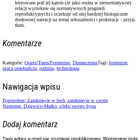
kierowane pod jej kątem (że jako osoba w nienormatywnej
relacji wyrzeknie się normatywnych pragnień
reprodukcyjnych) i oczekuje od niej bardziej biologicznie
dosłownej narracji na temat seksualności i prokreacji – przyp.
tłum.
Komentarze
Kategorie:
Queer/Trans/Feminizm
,
Tłumaczenia
Tagi:
feminizm
,
praca opiekuńcza
,
rodzina
,
technologia
Nawigacja wpisu
Poprzednie:
Zamknięcie w bieli, zamknięcie w czerni
Następne:
Dziewico-Matko, córko swego Syna
Dodaj komentarz
Twój adres e-mail nie zostanie opublikowany.
Wymagane pola