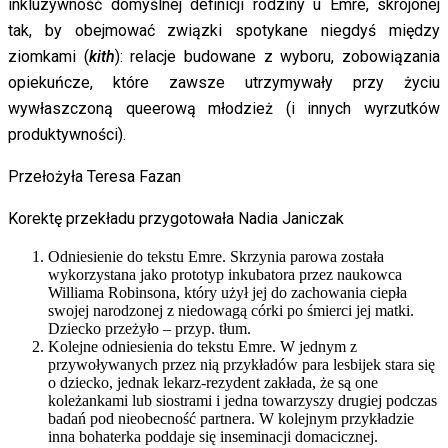
inkluzywność domyślnej definicji rodziny u Emre, skrojonej
tak, by obejmować związki spotykane niegdyś między
ziomkami (
kith
): relacje budowane z wyboru, zobowiązania
opiekuńcze, które zawsze utrzymywały przy życiu
wywłaszczoną queerową młodzież (i innych wyrzutków
produktywności).
Przełożyła Teresa Fazan
Korektę przekładu przygotowała Nadia Janiczak
Odniesienie do tekstu Emre. Skrzynia parowa została
wykorzystana jako prototyp inkubatora przez naukowca
Williama Robinsona, który użył jej do zachowania ciepła
swojej narodzonej z niedowagą córki po śmierci jej matki.
Dziecko przeżyło – przyp. tłum.
Kolejne odniesienia do tekstu Emre. W jednym z
przywoływanych przez nią przykładów para lesbijek stara się
o dziecko, jednak lekarz-rezydent zakłada, że są one
koleżankami lub siostrami i jedna towarzyszy drugiej podczas
badań pod nieobecność partnera. W kolejnym przykładzie
inna bohaterka poddaje się inseminacji domacicznej.