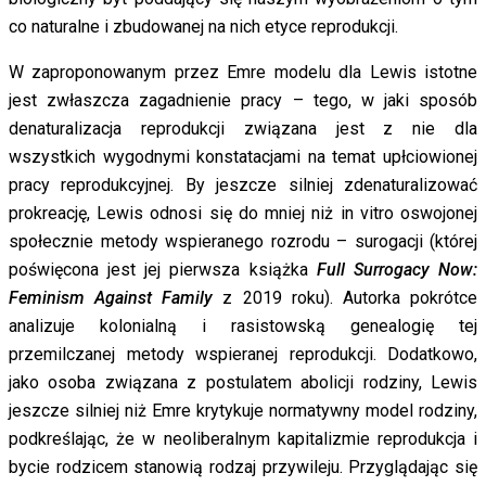
co naturalne i zbudowanej na nich etyce reprodukcji.
W zaproponowanym przez Emre modelu dla Lewis istotne
jest zwłaszcza zagadnienie pracy – tego, w jaki sposób
denaturalizacja reprodukcji związana jest z nie dla
wszystkich wygodnymi konstatacjami na temat upłciowionej
pracy reprodukcyjnej. By jeszcze silniej zdenaturalizować
prokreację, Lewis odnosi się do mniej niż in vitro oswojonej
społecznie metody wspieranego rozrodu – surogacji (której
poświęcona jest jej pierwsza książka
Full Surrogacy Now:
Feminism Against Family
z 2019 roku). Autorka pokrótce
analizuje kolonialną i rasistowską genealogię tej
przemilczanej metody wspieranej reprodukcji. Dodatkowo,
jako osoba związana z postulatem abolicji rodziny, Lewis
jeszcze silniej niż Emre krytykuje normatywny model rodziny,
podkreślając, że w neoliberalnym kapitalizmie reprodukcja i
bycie rodzicem stanowią rodzaj przywileju. Przyglądając się