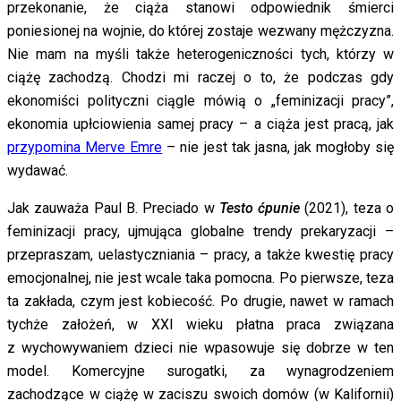
przekonanie, że ciąża stanowi odpowiednik śmierci
poniesionej na wojnie, do której zostaje wezwany mężczyzna.
Nie mam na myśli także heterogeniczności tych, którzy w
ciążę zachodzą. Chodzi mi raczej o to, że podczas gdy
ekonomiści polityczni ciągle mówią o „feminizacji pracy”,
ekonomia upłciowienia samej pracy – a ciąża jest pracą, jak
przypomina Merve Emre
– nie jest tak jasna, jak mogłoby się
wydawać.
Jak zauważa Paul B. Preciado w
Testo ćpunie
(2021), teza o
feminizacji pracy, ujmująca globalne trendy prekaryzacji –
przepraszam, uelastyczniania – pracy, a także kwestię pracy
emocjonalnej, nie jest wcale taka pomocna. Po pierwsze, teza
ta zakłada, czym jest kobiecość. Po drugie, nawet w ramach
tychże założeń, w XXI wieku płatna praca związana
z wychowywaniem dzieci nie wpasowuje się dobrze w ten
model. Komercyjne surogatki, za wynagrodzeniem
zachodzące w ciążę w zaciszu swoich domów (w Kalifornii)