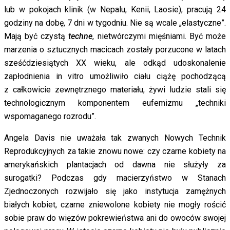
lub w pokojach klinik (w Nepalu, Kenii, Laosie), pracują 24
godziny na dobę, 7 dni w tygodniu. Nie są wcale „elastyczne”.
Mają być czystą
techne
, nietwórczymi mięśniami. Być może
marzenia o sztucznych macicach zostały porzucone w latach
sześćdziesiątych XX wieku, ale odkąd udoskonalenie
zapłodnienia in vitro umożliwiło ciału ciążę pochodzącą
z całkowicie zewnętrznego materiału, żywi ludzie stali się
technologicznym komponentem eufemizmu „techniki
wspomaganego rozrodu”.
Angela Davis nie uważała tak zwanych Nowych Technik
Reprodukcyjnych za takie znowu nowe: czy czarne kobiety na
amerykańskich plantacjach od dawna nie służyły za
surogatki? Podczas gdy macierzyństwo w Stanach
Zjednoczonych rozwijało się jako instytucja zamężnych
białych kobiet, czarne zniewolone kobiety nie mogły rościć
sobie praw do więzów pokrewieństwa ani do owoców swojej