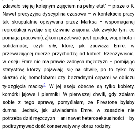
zdawało się jej kolejnym zajęciem na pełny etat” – pisze o K.
Nawet precyzyjna dyscyplina czasowa – w kontekście pracy
tak skrupulatnie opisywana przez Marksa – wspomaganej
reprodukcji wydaje się dziwnie znajoma. Jak zwykle tym, co
pomaga pracowni(cz)kom przetrwać, jest opieka, wspólnota i
solidarność, czyli siły, które, jak zauważa Emre, w
przeważającej mierze przychodzą od kobiet. Rzeczywiście,
w eseju Emre nie ma prawie żadnych mężczyzn – pomijając
statystów, którzy pojawiają się na chwilę, po to tylko by
okazać się homofobami czy bezradnymi cepami w obliczu
2
tyłozgięcia macicy
. W jej eseju obecne są tylko kobiety,
komórki jajowe i plemniki. W pierwszej chwili, gdy zdałam
sobie z tego sprawę, pomyślałam, że Firestone byłaby
dumna. Jednak, jak uświadamia Emre, w zasadzie nie
potrzeba dziś mężczyzn – ani nawet heteroseksualności – by
podtrzymywać dość konserwatywny obraz rodziny.