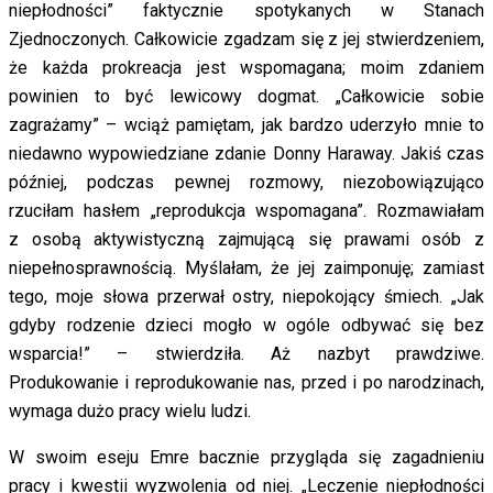
niepłodności” faktycznie spotykanych w Stanach
Zjednoczonych. Całkowicie zgadzam się z jej stwierdzeniem,
że każda prokreacja jest wspomagana; moim zdaniem
powinien to być lewicowy dogmat. „Całkowicie sobie
zagrażamy” – wciąż pamiętam, jak bardzo uderzyło mnie to
niedawno wypowiedziane zdanie Donny Haraway. Jakiś czas
później, podczas pewnej rozmowy, niezobowiązująco
rzuciłam hasłem „reprodukcja wspomagana”. Rozmawiałam
z osobą aktywistyczną zajmującą się prawami osób z
niepełnosprawnością. Myślałam, że jej zaimponuję; zamiast
tego, moje słowa przerwał ostry, niepokojący śmiech. „Jak
gdyby rodzenie dzieci mogło w ogóle odbywać się bez
wsparcia!” – stwierdziła. Aż nazbyt prawdziwe.
Produkowanie i reprodukowanie nas, przed i po narodzinach,
wymaga dużo pracy wielu ludzi.
W swoim eseju Emre bacznie przygląda się zagadnieniu
pracy i kwestii wyzwolenia od niej. „Leczenie niepłodności