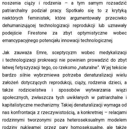
noszenia ciąży i rodzenia – a tym samym rozsadzić
patriarchalny podział pracy. Spotkało się to z krytyką
niektórych feministek, które argumentowały przeciwko
dehumanizującej technologizacji reprodukcji lub uznawały
podejście Firestone za zbyt optymistyczne wobec
emancypacyjnego potencjału innowacji technologicznej.
Jak zauważa Emre, sceptycyzm wobec medykalizacji
i technologizacji prokreacji nie powinien prowadzić do zbyt
łatwej fetyszyzacji tego, co rzekomo „naturalne”. W jej tekście
bardzo silnie wybrzmiewa potrzeba denaturalizacji wielu
założeń dotyczących reprodukcji, ciąży, rodzenia dzieci, a
także rodzicielstwa i sposobów wytwarzania więzi
społecznych, zwłaszcza tych uwikłanych w patriarchalne i
kapitalistyczne mechanizmy. Takiej denaturalizacji wymaga od
nas konfrontacja z rzeczywistością, a konkretniej – relacjami
rodzinnymi tworzonymi poza heteroseksualnym modelem
rodziny nuklearnej: przez pary homoseksualne, ale także