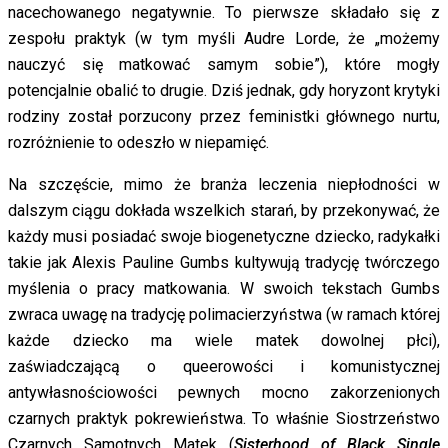
nacechowanego negatywnie. To pierwsze składało się z
zespołu praktyk (w tym myśli Audre Lorde, że „możemy
nauczyć się matkować samym sobie”), które mogły
potencjalnie obalić to drugie. Dziś jednak, gdy horyzont krytyki
rodziny został porzucony przez feministki głównego nurtu,
rozróżnienie to odeszło w niepamięć.
Na szczęście, mimo że branża leczenia niepłodności w
dalszym ciągu dokłada wszelkich starań, by przekonywać, że
każdy musi posiadać swoje biogenetyczne dziecko, radykałki
takie jak Alexis Pauline Gumbs kultywują tradycję twórczego
myślenia o pracy matkowania. W swoich tekstach Gumbs
zwraca uwagę na tradycję polimacierzyństwa (w ramach której
każde dziecko ma wiele matek dowolnej płci),
zaświadczającą o queerowości i komunistycznej
antywłasnościowości pewnych mocno zakorzenionych
czarnych praktyk pokrewieństwa. To właśnie Siostrzeństwo
Czarnych Samotnych Matek (
Sisterhood of Black Single