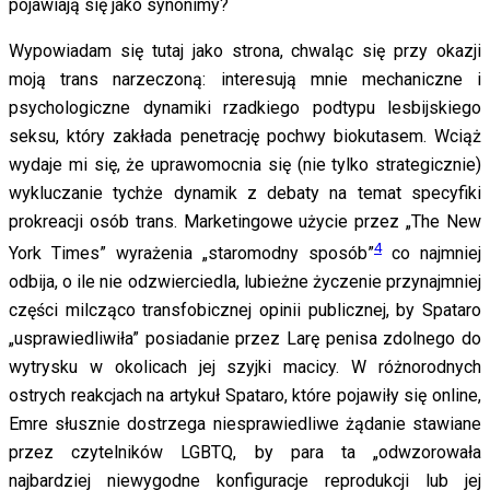
pojawiają się jako synonimy?
Wypowiadam się tutaj jako strona, chwaląc się przy okazji
moją trans narzeczoną: interesują mnie mechaniczne i
psychologiczne dynamiki rzadkiego podtypu lesbijskiego
seksu, który zakłada penetrację pochwy biokutasem. Wciąż
wydaje mi się, że uprawomocnia się (nie tylko strategicznie)
wykluczanie tychże dynamik z debaty na temat specyfiki
prokreacji osób trans. Marketingowe użycie przez „The New
4
York Times” wyrażenia „staromodny sposób”
co najmniej
odbija, o ile nie odzwierciedla, lubieżne życzenie przynajmniej
części milcząco transfobicznej opinii publicznej, by Spataro
„usprawiedliwiła” posiadanie przez Larę penisa zdolnego do
wytrysku w okolicach jej szyjki macicy. W różnorodnych
ostrych reakcjach na artykuł Spataro, które pojawiły się online,
Emre słusznie dostrzega niesprawiedliwe żądanie stawiane
przez czytelników LGBTQ, by para ta „odwzorowała
najbardziej niewygodne konfiguracje reprodukcji lub jej