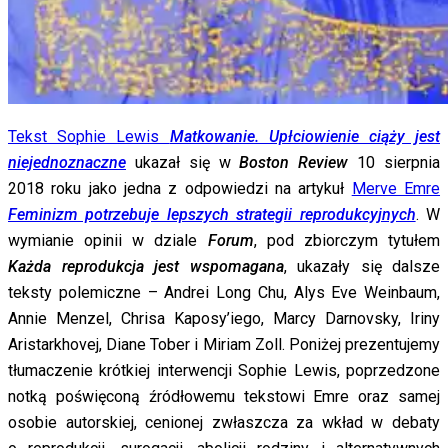
Tekst Sophie Lewis
Matkowanie. Upłciowienie ciąży jest
niejednoznaczne
ukazał się w
Boston Review
10 sierpnia
2018 roku jako jedna z odpowiedzi na artykuł
Merve Emre
Feminizm potrzebuje lepszych strategii reprodukcyjnych
. W
wymianie opinii w dziale
Forum
, pod zbiorczym tytułem
Każda reprodukcja jest wspomagana
, ukazały się dalsze
teksty polemiczne – Andrei Long Chu, Alys Eve Weinbaum,
Annie Menzel, Chrisa Kaposy’iego, Marcy Darnovsky, Iriny
Aristarkhovej, Diane Tober i Miriam Zoll. Poniżej prezentujemy
tłumaczenie krótkiej interwencji Sophie Lewis, poprzedzone
notką poświęconą źródłowemu tekstowi Emre oraz samej
osobie autorskiej, cenionej zwłaszcza za wkład w debaty