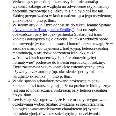
Wykonujący procedurę lekarz-rezydent, nie potrafiąc
wykonać zabiegu ze względu na odwrócenie szyjki macicy
pacjentki, zachowuje się, jakby to z nią było coś nie tak.
Zabieg przeprowadza w końcu nadzorująca jego rezydenturę
ginekolożka – przyp. tłum.
W swoim artykule Emre odnosi się do tekstu Joanne Spataro
„Adventures in Transgender Fertility”
. Jest on zapisem
doświadczeń pary lesbijek (partnerka Spataro jest trans
kobietą) starających się o dziecko. Jej tekst wzbudził spore
kontrowersje (w tym m.in. trans- i homofobiczne uwagi, że w
zasadzie mamy do czynienia z tradycyjną, heteroseksualną
reprodukcją, a nie doświadczeniem lesbijek), także
w środowiskach queerowych, które oburzyło „zbyt
normatywne” podejście do kwestii reprodukcji i rodziny.
Emre zastanawia w tym kontekście eufemistyczny język
używany przez autorkę (np. określenie spermy mianem
„drugiego składnika”) – przyp. tłum.
W taki sposób scharakteryzowano prokreację między
kobietami cis i trans, sugerując, że na poziomie biologicznym
jest ona równoznaczna z prokreacją pary heteroseksualnej –
przyp. tłum.
Lewis zdaje się sugerować, że Emre ma zbyt wygórowane
oczekiwania wobec Spataro związane ze specyficznym,
biologiczno-tożsamościowym charakterem jej sytuacji
reprodukcyjnej: równocześnie krytykuje oczekiwania