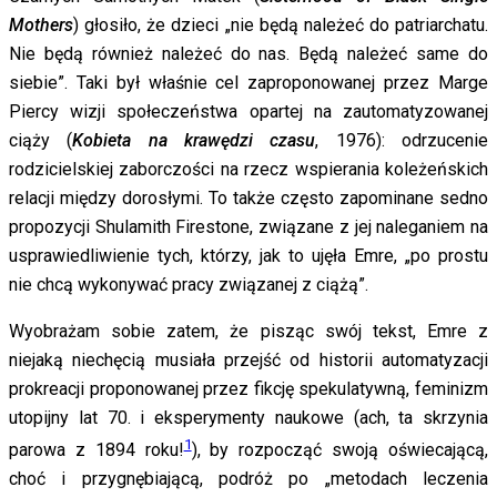
Mothers
) głosiło, że dzieci „nie będą należeć do patriarchatu.
Nie będą również należeć do nas. Będą należeć same do
siebie”. Taki był właśnie cel zaproponowanej przez Marge
Piercy wizji społeczeństwa opartej na zautomatyzowanej
ciąży (
Kobieta na krawędzi czasu
, 1976): odrzucenie
rodzicielskiej zaborczości na rzecz wspierania koleżeńskich
relacji między dorosłymi. To także często zapominane sedno
propozycji Shulamith Firestone, związane z jej naleganiem na
usprawiedliwienie tych, którzy, jak to ujęła Emre, „po prostu
nie chcą wykonywać pracy związanej z ciążą”.
Wyobrażam sobie zatem, że pisząc swój tekst, Emre z
niejaką niechęcią musiała przejść od historii automatyzacji
prokreacji proponowanej przez fikcję spekulatywną, feminizm
utopijny lat 70. i eksperymenty naukowe (ach, ta skrzynia
1
parowa z 1894 roku!
), by rozpocząć swoją oświecającą,
choć i przygnębiającą, podróż po „metodach leczenia