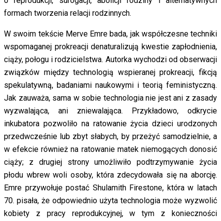
o reprodukcji, surogacji, abolicji rodziny i alternatywnych
formach tworzenia relacji rodzinnych.
W swoim tekście Merve Emre bada, jak współczesne techniki
wspomaganej prokreacji denaturalizują kwestie zapłodnienia,
ciąży, połogu i rodzicielstwa. Autorka wychodzi od obserwacji
związków między technologią wspieranej prokreacji, fikcją
spekulatywną, badaniami naukowymi i teorią feministyczną.
Jak zauważa, sama w sobie technologia nie jest ani z zasady
wyzwalająca, ani zniewalająca. Przykładowo, odkrycie
inkubatora pozwoliło na ratowanie życia dzieci urodzonych
przedwcześnie lub zbyt słabych, by przeżyć samodzielnie, a
w efekcie również na ratowanie matek niemogących donosić
ciąży; z drugiej strony umożliwiło podtrzymywanie życia
płodu wbrew woli osoby, która zdecydowała się na aborcję.
Emre przywołuje postać Shulamith Firestone, która w latach
70. pisała, że odpowiednio użyta technologia może wyzwolić
kobiety z pracy reprodukcyjnej, w tym z konieczności