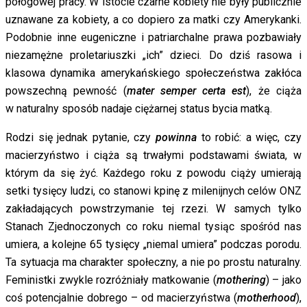
połogowej pracy. W istocie czarne kobiety nie były publicznie
uznawane za kobiety, a co dopiero za matki czy Amerykanki.
Podobnie inne eugeniczne i patriarchalne prawa pozbawiały
niezamężne proletariuszki „ich” dzieci. Do dziś rasowa i
klasowa dynamika amerykańskiego społeczeństwa zakłóca
powszechną pewność (
mater semper certa est
), że ciąża
w naturalny sposób nadaje ciężarnej status bycia matką.
Rodzi się jednak pytanie, czy
powinna
to robić: a więc, czy
macierzyństwo i ciąża są trwałymi podstawami świata, w
którym da się żyć. Każdego roku z powodu ciąży umierają
setki tysięcy ludzi, co stanowi kpinę z milenijnych celów ONZ
zakładających powstrzymanie tej rzezi. W samych tylko
Stanach Zjednoczonych co roku niemal tysiąc spośród nas
umiera, a kolejne 65 tysięcy „niemal umiera” podczas porodu.
Ta sytuacja ma charakter społeczny, a nie po prostu naturalny.
Feministki zwykle rozróżniały matkowanie (
mothering
) – jako
coś potencjalnie dobrego – od macierzyństwa (
motherhood
),