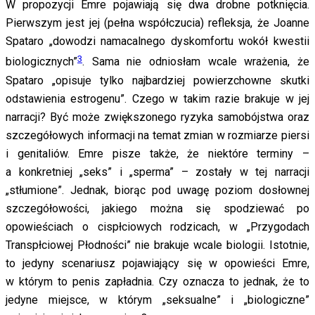
W propozycji Emre pojawiają się dwa drobne potknięcia.
Pierwszym jest jej (pełna współczucia) refleksja, że Joanne
Spataro „dowodzi namacalnego dyskomfortu wokół kwestii
3
biologicznych”
. Sama nie odniosłam wcale wrażenia, że
Spataro „opisuje tylko najbardziej powierzchowne skutki
odstawienia estrogenu”. Czego w takim razie brakuje w jej
narracji? Być może zwiększonego ryzyka samobójstwa oraz
szczegółowych informacji na temat zmian w rozmiarze piersi
i genitaliów. Emre pisze także, że niektóre terminy –
a konkretniej „seks” i „sperma” – zostały w tej narracji
„stłumione”. Jednak, biorąc pod uwagę poziom dosłownej
szczegółowości, jakiego można się spodziewać po
opowieściach o cispłciowych rodzicach, w „Przygodach
Transpłciowej Płodności” nie brakuje wcale biologii. Istotnie,
to jedyny scenariusz pojawiający się w opowieści Emre,
w którym to penis zapładnia. Czy oznacza to jednak, że to
jedyne miejsce, w którym „seksualne” i „biologiczne”