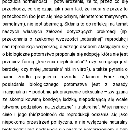
poczucia normalności – potwierdzenia, że to, przez co się
przechodzi, co się czuje, jak i sam fakt, że musi się przez to
przechodzić (bo jest się niepłodnym, nieheteronormatywnym,
samotnym), nie jest aberracją. Skłania to do refleksji na temat
naszych własnych założeń dotyczących prokreacji (np.
przekonania o rzekomej wyższości „naturalnej” reprodukcji
nad reprodukcją wspieraną; dlaczego osobom starającym się
o biologiczne potomstwo proponuje się adopcję, która nie jest
przecież formą „leczenia niepłodności”? czy surogacja jest
bardziej, czy mniej „naturalna” niż in vitro?), a także pytania o
samo źródło pragnienia rozrodu. Zdaniem Emre chęć
posiadania biologicznego potomstwa jest z zasady
irracjonalna i – podobnie jak pragnienie seksualne – związana
ze skomplikowaną kondycją ludzką, niepoddającą się wcale
łatwemu podziałowi na „sztuczne” i „naturalne”. W jej narracji
ciało i jego (nie)zdolność do reprodukcji odsłania się jako
niepokorna przestrzeń polityczna, a nie wyłącznie naturalny
biologiczny byt poddający się naszym wyobrażeniom o tym