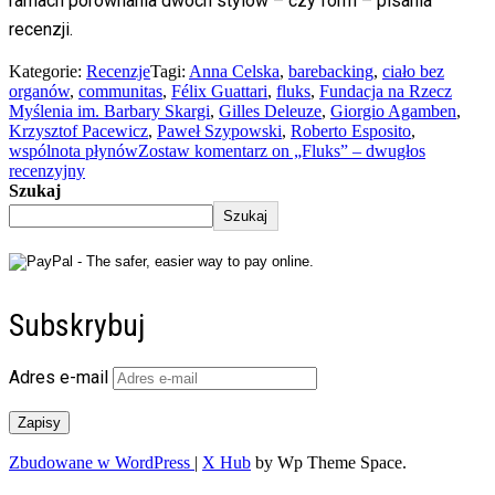
ramach porównania dwóch stylów – czy form – pisania
recenzji.
Kategorie:
Recenzje
Tagi:
Anna Celska
,
barebacking
,
ciało bez
organów
,
communitas
,
Félix Guattari
,
fluks
,
Fundacja na Rzecz
Myślenia im. Barbary Skargi
,
Gilles Deleuze
,
Giorgio Agamben
,
Krzysztof Pacewicz
,
Paweł Szypowski
,
Roberto Esposito
,
wspólnota płynów
Zostaw komentarz
on „Fluks” – dwugłos
recenzyjny
Szukaj
Szukaj
Subskrybuj
Adres e-mail
Zapisy
Zbudowane w WordPress
|
X Hub
by Wp Theme Space.