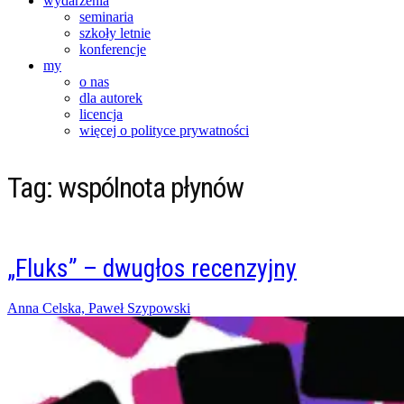
wydarzenia
seminaria
szkoły letnie
konferencje
my
o nas
dla autorek
licencja
więcej o polityce prywatności
Tag:
wspólnota płynów
„Fluks” – dwugłos recenzyjny
Posted
Anna Celska, Paweł Szypowski
on
28/05/2017
28/05/2017