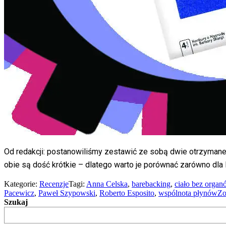
Od redakcji: postanowiliśmy zestawić ze sobą dwie otrzymane 
obie są dość krótkie – dlatego warto je porównać zarówno dla 
Kategorie:
Recenzje
Tagi:
Anna Celska
,
barebacking
,
ciało bez organ
Pacewicz
,
Paweł Szypowski
,
Roberto Esposito
,
wspólnota płynów
Zo
Szukaj