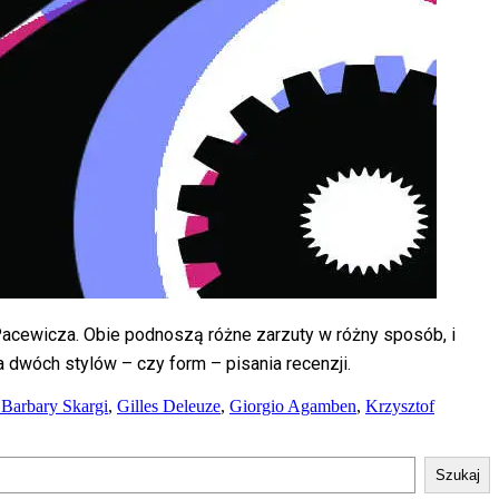
Pacewicza. Obie podnoszą różne zarzuty w różny sposób, i
 dwóch stylów – czy form – pisania recenzji.
 Barbary Skargi
,
Gilles Deleuze
,
Giorgio Agamben
,
Krzysztof
Szukaj