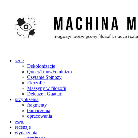
Skip
to
content
serie
Dekolonizacje
Queer/Trans/Feminizm
Czytanie Spinozy
Ekozofie
Maszyny w filozofii
Deleuze i Guattari
przybliżenia
fragmenty
tłumaczenia
opracowania
eseje
recenzje
wydarzenia