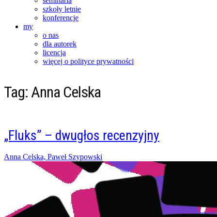
seminaria
szkoły letnie
konferencje
my
o nas
dla autorek
licencja
więcej o polityce prywatności
Tag:
Anna Celska
„Fluks” – dwugłos recenzyjny
Posted
Anna Celska, Paweł Szypowski
on
28/05/2017
28/05/2017