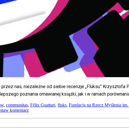
przez nas, niezależne od siebie recenzje „Fluksu” Krzysztofa 
lepszego poznania omawianej książki, jak i w ramach porównania
ów
,
communitas
,
Félix Guattari
,
fluks
,
Fundacja na Rzecz Myślenia im.
on
staw komentarz
„Fluks”
–
dwugłos