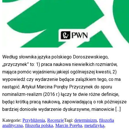
Według słownika języka polskiego Doroszewskiego,
„przyczynek” to: 1) praca naukowa niewielkich rozmiarów,
mająca pomóc wyjaśnieniu jakiejś ogólniejszej kwestii, 2)
wypowiedź czy wydarzenie będące zalążkiem tego, co ma
nastąpić. Artykuł Marcina Poręby Przyczynek do sporu
nominalizm-realizm (2016 r.) łączy te dwie różne definicje,
będąc krótką pracą naukową, zapowiadającą o rok późniejsze
bardziej doniosłe wydarzenie dyskursywne, mianowicie […]
Kategorie:
Przybliżenia
,
Recenzje
Tagi:
determinizm
,
filozofia
analityczna
,
filozofia polska
,
Marcin Poręba
,
metafizyka
,