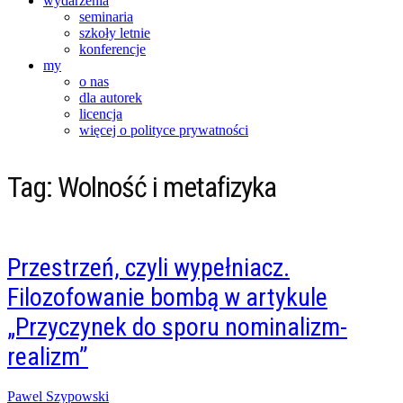
wydarzenia
seminaria
szkoły letnie
konferencje
my
o nas
dla autorek
licencja
więcej o polityce prywatności
Tag:
Wolność i metafizyka
Przestrzeń, czyli wypełniacz.
Filozofowanie bombą w artykule
„Przyczynek do sporu nominalizm-
realizm”
Posted
Pawel Szypowski