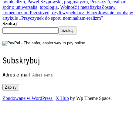
nominalizm
,
Paweł Szypowski
,
pragmatyzm
,
Przestrzeń
,
realizm
,
spór o uniwersalia
,
topologia
,
Wolność i metafizyka
Zostaw
komentarz
on Przestrzeń, czyli wypełniacz. Filozofowanie bombą w
artykule „Przyczynek do sporu nominalizm-realizm”
Szukaj
Szukaj
Subskrybuj
Adres e-mail
Zapisy
Zbudowane w WordPress
|
X Hub
by Wp Theme Space.