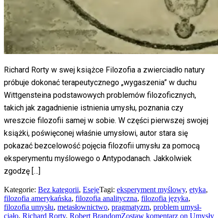
Richard Rorty w swej książce Filozofia a zwierciadło natury
próbuje dokonać terapeutycznego „wygaszenia” w duchu
Wittgensteina podstawowych problemów filozoficznych,
takich jak zagadnienie istnienia umysłu, poznania czy
wreszcie filozofii samej w sobie. W części pierwszej swojej
książki, poświęconej właśnie umysłowi, autor stara się
pokazać bezcelowość pojęcia filozofii umysłu za pomocą
eksperymentu myślowego o Antypodanach. Jakkolwiek
zgodzę […]
Kategorie:
Bez kategorii
,
Eseje
Tagi:
eksperyment myślowy
,
etyka
,
filozofia amerykańska
,
filozofia analityczna
,
filozofia języka
,
filozofia umysłu
,
metasłownictwo
,
pragmatyzm
,
problem umysł-
ciało
,
Richard Rorty
,
Robert Brandom
Zostaw komentarz
on Umysły