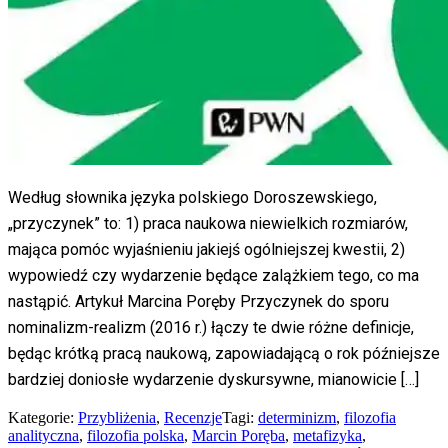
Według słownika języka polskiego Doroszewskiego,
„przyczynek” to: 1) praca naukowa niewielkich rozmiarów,
mająca pomóc wyjaśnieniu jakiejś ogólniejszej kwestii, 2)
wypowiedź czy wydarzenie będące zalążkiem tego, co ma
nastąpić. Artykuł Marcina Poręby Przyczynek do sporu
nominalizm-realizm (2016 r.) łączy te dwie różne definicje,
będąc krótką pracą naukową, zapowiadającą o rok późniejsze
bardziej doniosłe wydarzenie dyskursywne, mianowicie […]
Kategorie:
Przybliżenia
,
Recenzje
Tagi:
determinizm
,
filozofia
analityczna
,
filozofia polska
,
Marcin Poręba
,
metafizyka
,