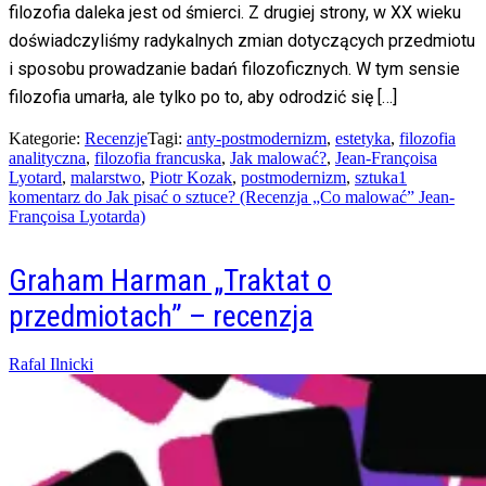
filozofia daleka jest od śmierci. Z drugiej strony, w XX wieku
doświadczyliśmy radykalnych zmian dotyczących przedmiotu
i sposobu prowadzanie badań filozoficznych. W tym sensie
filozofia umarła, ale tylko po to, aby odrodzić się […]
Kategorie:
Recenzje
Tagi:
anty-postmodernizm
,
estetyka
,
filozofia
analityczna
,
filozofia francuska
,
Jak malować?
,
Jean-Françoisa
Lyotard
,
malarstwo
,
Piotr Kozak
,
postmodernizm
,
sztuka
1
komentarz
do Jak pisać o sztuce? (Recenzja „Co malować” Jean-
Françoisa Lyotarda)
Graham Harman „Traktat o
przedmiotach” – recenzja
Posted
Rafal Ilnicki
on
13/06/2015
10/02/2016