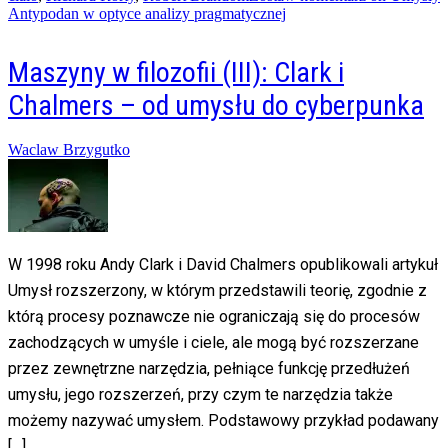
Antypodan w optyce analizy pragmatycznej
Maszyny w filozofii (III): Clark i
Chalmers – od umysłu do cyberpunka
Posted
Waclaw Brzygutko
on
06/06/2014
20/02/2016
W 1998 roku Andy Clark i David Chalmers opublikowali artykuł
Umysł rozszerzony, w którym przedstawili teorię, zgodnie z
którą procesy poznawcze nie ograniczają się do procesów
zachodzących w umyśle i ciele, ale mogą być rozszerzane
przez zewnętrzne narzędzia, pełniące funkcję przedłużeń
umysłu, jego rozszerzeń, przy czym te narzędzia także
możemy nazywać umysłem. Podstawowy przykład podawany
[…]