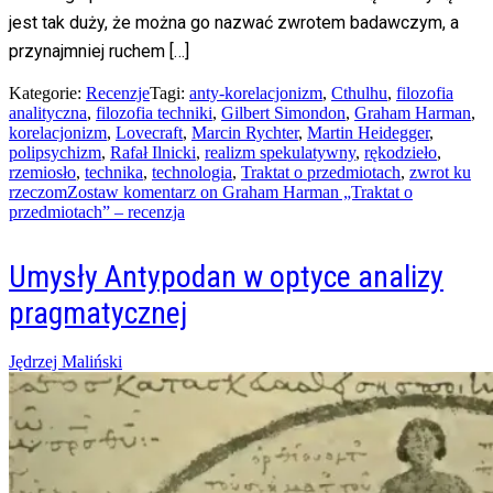
jest tak duży, że można go nazwać zwrotem badawczym, a
przynajmniej ruchem […]
Kategorie:
Recenzje
Tagi:
anty-korelacjonizm
,
Cthulhu
,
filozofia
analityczna
,
filozofia techniki
,
Gilbert Simondon
,
Graham Harman
,
korelacjonizm
,
Lovecraft
,
Marcin Rychter
,
Martin Heidegger
,
polipsychizm
,
Rafał Ilnicki
,
realizm spekulatywny
,
rękodzieło
,
rzemiosło
,
technika
,
technologia
,
Traktat o przedmiotach
,
zwrot ku
rzeczom
Zostaw komentarz
on Graham Harman „Traktat o
przedmiotach” – recenzja
Umysły Antypodan w optyce analizy
pragmatycznej
Posted
Jędrzej Maliński
on
06/06/2015
26/11/2021