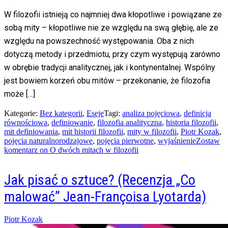
W filozofii istnieją co najmniej dwa kłopotliwe i powiązane ze
sobą mity – kłopotliwe nie ze względu na swą głębię, ale ze
względu na powszechność występowania. Oba z nich
dotyczą metody i przedmiotu, przy czym występują zarówno
w obrębie tradycji analitycznej, jak i kontynentalnej. Wspólny
jest bowiem korzeń obu mitów – przekonanie, że filozofia
może […]
Kategorie:
Bez kategorii
,
Eseje
Tagi:
analiza pojęciowa
,
definicja
równościowa
,
definiowanie
,
filozofia analityczna
,
historia filozofii
,
mit definiowania
,
mit historii filozofii
,
mity w filozofii
,
Piotr Kozak
,
pojęcia naturalnorodzajowe
,
pojęcia pierwotne
,
wyjaśnienie
Zostaw
komentarz
on O dwóch mitach w filozofii
Jak pisać o sztuce? (Recenzja „Co
malować” Jean-Françoisa Lyotarda)
Posted
Piotr Kozak