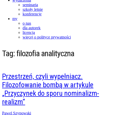
wydarzenia
seminaria
szkoły letnie
konferencje
my
o nas
dla autorek
licencja
więcej o polityce prywatności
Tag:
filozofia analityczna
Przestrzeń, czyli wypełniacz.
Filozofowanie bombą w artykule
„Przyczynek do sporu nominalizm-
realizm”
Posted
Pawel Szypowski