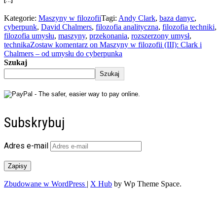
Kategorie:
Maszyny w filozofii
Tagi:
Andy Clark
,
baza danyc
,
cyberpunk
,
David Chalmers
,
filozofia analityczna
,
filozofia techniki
,
filozofia umysłu
,
maszyny
,
przekonania
,
rozszerzony umysł
,
technika
Zostaw komentarz
on Maszyny w filozofii (III): Clark i
Chalmers – od umysłu do cyberpunka
Szukaj
Szukaj
Subskrybuj
Adres e-mail
Zapisy
Zbudowane w WordPress
|
X Hub
by Wp Theme Space.