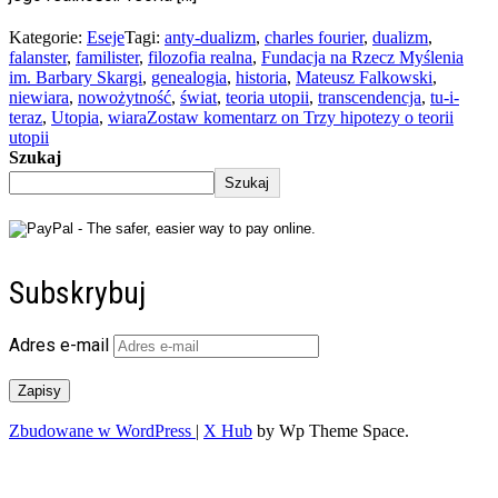
Kategorie:
Eseje
Tagi:
anty-dualizm
,
charles fourier
,
dualizm
,
falanster
,
familister
,
filozofia realna
,
Fundacja na Rzecz Myślenia
im. Barbary Skargi
,
genealogia
,
historia
,
Mateusz Falkowski
,
niewiara
,
nowożytność
,
świat
,
teoria utopii
,
transcendencja
,
tu-i-
teraz
,
Utopia
,
wiara
Zostaw komentarz
on Trzy hipotezy o teorii
utopii
Szukaj
Szukaj
Subskrybuj
Adres e-mail
Zapisy
Zbudowane w WordPress
|
X Hub
by Wp Theme Space.