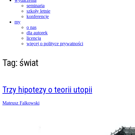
wydarzenia
seminaria
szkoły letnie
konferencje
my
o nas
dla autorek
licencja
więcej o polityce prywatności
Tag:
świat
Trzy hipotezy o teorii utopii
Posted
Mateusz Falkowski
on
16/05/2015
06/02/2016