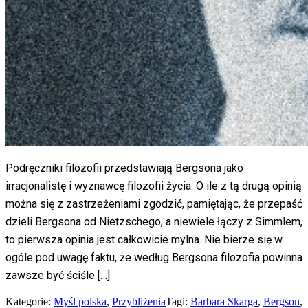
Podręczniki filozofii przedstawiają Bergsona jako
irracjonalistę i wyznawcę filozofii życia. O ile z tą drugą opinią
można się z zastrzeżeniami zgodzić, pamiętając, że przepaść
dzieli Bergsona od Nietzschego, a niewiele łączy z Simmlem,
to pierwsza opinia jest całkowicie mylna. Nie bierze się w
ogóle pod uwagę faktu, że według Bergsona filozofia powinna
zawsze być ściśle […]
Kategorie:
Myśl polska
,
Przybliżenia
Tagi:
Barbara Skarga
,
Bergson
,