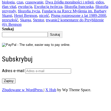
biologia
,
czas
,
czasowanie
,
Dwa źródła moralności i religii
,
eidos
,
élan vital
,
ewolucja
,
Ewolucja twórcza
,
filozofia francuska
,
filozofia
przyrody
,
filozofia życia
,
Fundacja na Rzecz Myślenia im. Barbary
Skargi
,
Henri Bergson
,
nicość
,
Pisma rozproszone z lat 1989-2000
,
przeszłość
,
Skarga
,
Stentor
,
trwanie
2 komentarze
do Przybliżenie
(6): Bergson
Szukaj
Szukaj
Subskrybuj
Adres e-mail
Zapisy
Zbudowane w WordPress
|
X Hub
by Wp Theme Space.