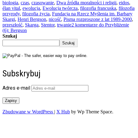
biologia
,
czas
,
czasowanie
,
Dwa źródła moralności i religii
,
eidos
,
élan vital
,
ewolucja
,
Ewolucja twórcza
,
filozofia francuska
,
filozofia
przyrody
,
filozofia życia
,
Fundacja na Rzecz Myślenia im. Barbary
Skargi
,
Henri Bergson
,
nicość
,
Pisma rozproszone z lat 1989-2000
,
przeszłość
,
Skarga
,
Stentor
,
trwanie
2 komentarze
do Przybliżenie
(6): Bergson
Szukaj
Szukaj
Subskrybuj
Adres e-mail
Zapisy
Zbudowane w WordPress
|
X Hub
by Wp Theme Space.