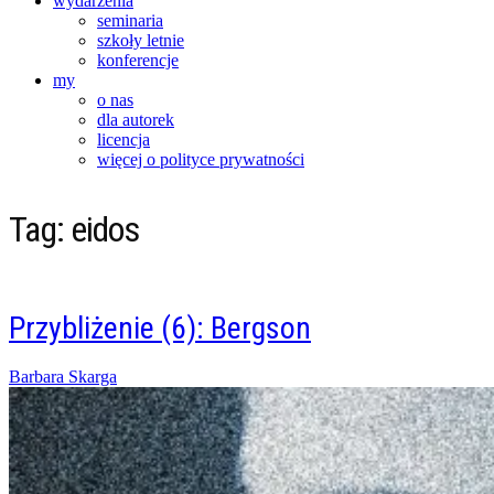
wydarzenia
seminaria
szkoły letnie
konferencje
my
o nas
dla autorek
licencja
więcej o polityce prywatności
Tag:
eidos
Przybliżenie (6): Bergson
Posted
Barbara Skarga
on
26/11/2016
09/11/2021