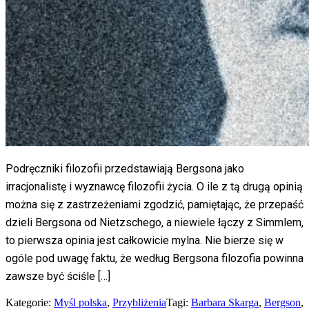
Podręczniki filozofii przedstawiają Bergsona jako
irracjonalistę i wyznawcę filozofii życia. O ile z tą drugą opinią
można się z zastrzeżeniami zgodzić, pamiętając, że przepaść
dzieli Bergsona od Nietzschego, a niewiele łączy z Simmlem,
to pierwsza opinia jest całkowicie mylna. Nie bierze się w
ogóle pod uwagę faktu, że według Bergsona filozofia powinna
zawsze być ściśle […]
Kategorie:
Myśl polska
,
Przybliżenia
Tagi:
Barbara Skarga
,
Bergson
,